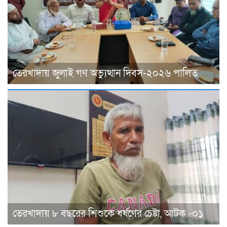
তেরখাদায় জুলাই গণ অভ্যুত্থান দিবস-২০২৬ পালিত
তেরখাদায় ৮ বছরের শিশুকে ধর্ষণের চেষ্টা, আটক -০১