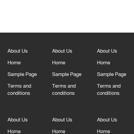
নবীনগরে সোলার সিস্টেমে অনাবাদি জমিতে
আউশ আবাদে কৃষকের ভাগ্য বদল
বিশ্ব ফুটবলের সর্বোচ্চ নিয়ন্ত্রক সংস্থার সাথে
“অসহযোগ” আন্দোলনের হুমকি
About Us
About Us
About Us
আল্লাহ তাআলা তাঁর বান্দার জন্য তাওবার
দরজা খোলা রেখেছেন
Home
Home
Home
Sample Page
Sample Page
Sample Page
Terms and
Terms and
Terms and
conditions
conditions
conditions
About Us
About Us
About Us
Home
Home
Home