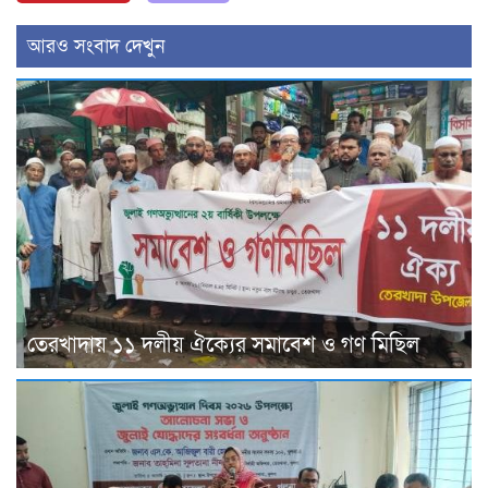
আরও সংবাদ দেখুন
তেরখাদায় ১১ দলীয় ঐক্যের সমাবেশ ও গণ মিছিল