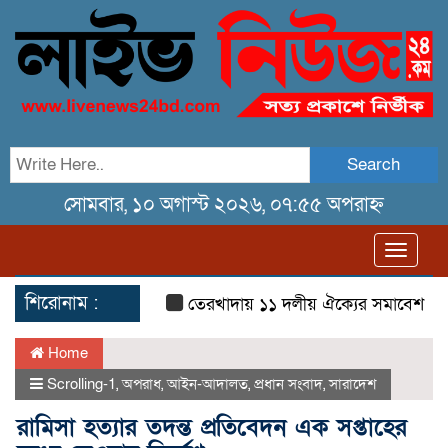
Search
সোমবার, ১০ অগাস্ট ২০২৬, ০৭:৫৫ অপরাহ্ন
Toggl
navig
শিরোনাম :
তেরখাদায় ১১ দলীয় ঐক্যের সমাবেশ ও গণ মি
Home
Scrolling-1
,
অপরাধ
,
আইন-আদালত
,
প্রধান সংবাদ
,
সারাদেশ
রামিসা হত্যার তদন্ত প্রতিবেদন এক সপ্তাহের