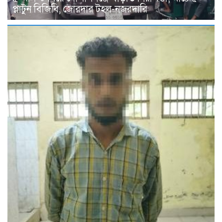
প্লাটুন বিজিবি, জোরদার টহল-নজরদারি