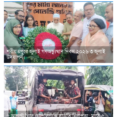
শরীয়তপুরে জুলাই গণঅভ্যুত্থান দিবস ২০২৬ ৩ জুলাই
উদযাপন।
৫ আগস্ট ঘিরে গোপালগঞ্জে বাড়তি নিরাপত্তা; মাঠে ৫