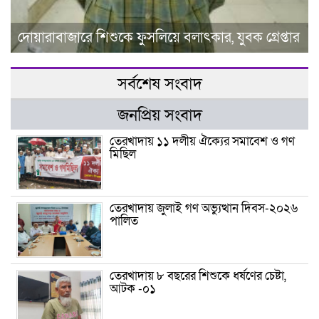
দোয়ারাবাজারে শিশুকে ফুসলিয়ে বলাৎকার, যুবক গ্রেপ্তার
সর্বশেষ সংবাদ
জনপ্রিয় সংবাদ
তেরখাদায় ১১ দলীয় ঐক্যের সমাবেশ ও গণ
মিছিল
তেরখাদায় জুলাই গণ অভ্যুত্থান দিবস-২০২৬
পালিত
তেরখাদায় ৮ বছরের শিশুকে ধর্ষণের চেষ্টা,
আটক -০১