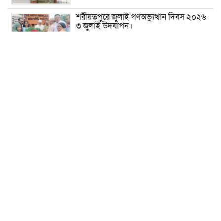
শরীয়তপুরে জুলাই গণঅভ্যুত্থান দিবস ২০২৬
৩ জুলাই উদযাপন।
৫ আগস্ট ঘিরে গোপালগঞ্জে বাড়তি নিরাপত্তা;
মাঠে ৫ প্লাটুন বিজিবি, জোরদার টহল-
নজরদারি
দোয়ারাবাজারে শিশুকে ফুসলিয়ে বলাৎকার,
যুবক গ্রেপ্তার
তেরখাদায় সোনালী ব্যাংকের বর্ণাঢ্য
শোভাযাত্রা, লিফলেট বিতরণ