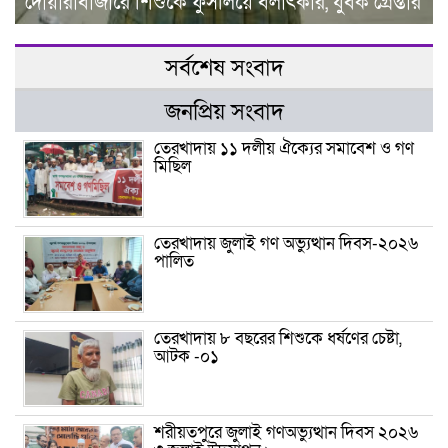
দোয়ারাবাজারে শিশুকে ফুসলিয়ে বলাৎকার, যুবক গ্রেপ্তার
সর্বশেষ সংবাদ
জনপ্রিয় সংবাদ
তেরখাদায় ১১ দলীয় ঐক্যের সমাবেশ ও গণ
মিছিল
তেরখাদায় জুলাই গণ অভ্যুত্থান দিবস-২০২৬
পালিত
তেরখাদায় ৮ বছরের শিশুকে ধর্ষণের চেষ্টা,
আটক -০১
শরীয়তপুরে জুলাই গণঅভ্যুত্থান দিবস ২০২৬