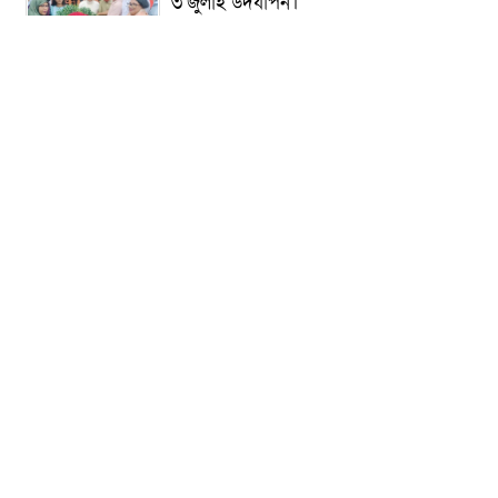
৩ জুলাই উদযাপন।
৫ আগস্ট ঘিরে গোপালগঞ্জে বাড়তি নিরাপত্তা;
মাঠে ৫ প্লাটুন বিজিবি, জোরদার টহল-
নজরদারি
দোয়ারাবাজারে শিশুকে ফুসলিয়ে বলাৎকার,
যুবক গ্রেপ্তার
তেরখাদায় সোনালী ব্যাংকের বর্ণাঢ্য
শোভাযাত্রা, লিফলেট বিতরণ
নবীনগরে সোলার সিস্টেমে অনাবাদি জমিতে
আউশ আবাদে কৃষকের ভাগ্য বদল