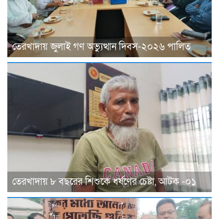
তেরখাদায় জুলাই গণ অভ্যুত্থান দিবস-২০২৬ পালিত
তেরখাদায় ৮ বছরের শিশুকে ধর্ষণের চেষ্টা, আটক -০১