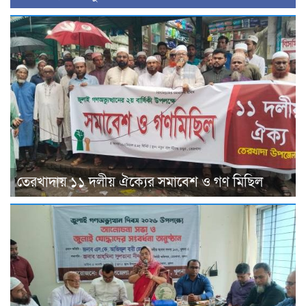
তেরখাদায় ১১ দলীয় ঐক্যের সমাবেশ ও গণ মিছিল