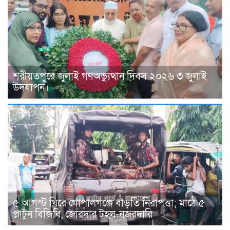
শরীয়তপুরে জুলাই গণঅভ্যুত্থান দিবস ২০২৬ ৩ জুলাই
উদযাপন।
৫ আগস্ট ঘিরে গোপালগঞ্জে বাড়তি নিরাপত্তা; মাঠে ৫
প্লাটুন বিজিবি, জোরদার টহল-নজরদারি