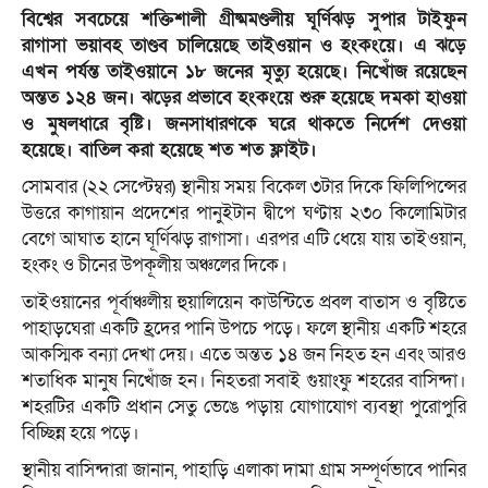
বিশ্বের সবচেয়ে শক্তিশালী গ্রীষ্মমণ্ডলীয় ঘূর্ণিঝড় সুপার টাইফুন
রাগাসা ভয়াবহ তাণ্ডব চালিয়েছে তাইওয়ান ও হংকংয়ে। এ ঝড়ে
এখন পর্যন্ত তাইওয়ানে ১৮ জনের মৃত্যু হয়েছে। নিখোঁজ রয়েছেন
অন্তত ১২৪ জন। ঝড়ের প্রভাবে হংকংয়ে শুরু হয়েছে দমকা হাওয়া
ও মুষলধারে বৃষ্টি। জনসাধারণকে ঘরে থাকতে নির্দেশ দেওয়া
হয়েছে। বাতিল করা হয়েছে শত শত ফ্লাইট।
সোমবার (২২ সেপ্টেম্বর) স্থানীয় সময় বিকেল ৩টার দিকে ফিলিপিন্সের
উত্তরে কাগায়ান প্রদেশের পানুইটান দ্বীপে ঘণ্টায় ২৩০ কিলোমিটার
বেগে আঘাত হানে ঘূর্ণিঝড় রাগাসা। এরপর এটি ধেয়ে যায় তাইওয়ান,
হংকং ও চীনের উপকূলীয় অঞ্চলের দিকে।
তাইওয়ানের পূর্বাঞ্চলীয় হুয়ালিয়েন কাউন্টিতে প্রবল বাতাস ও বৃষ্টিতে
পাহাড়ঘেরা একটি হ্রদের পানি উপচে পড়ে। ফলে স্থানীয় একটি শহরে
আকস্মিক বন্যা দেখা দেয়। এতে অন্তত ১৪ জন নিহত হন এবং আরও
শতাধিক মানুষ নিখোঁজ হন। নিহতরা সবাই গুয়াংফু শহরের বাসিন্দা।
শহরটির একটি প্রধান সেতু ভেঙে পড়ায় যোগাযোগ ব্যবস্থা পুরোপুরি
বিচ্ছিন্ন হয়ে পড়ে।
স্থানীয় বাসিন্দারা জানান, পাহাড়ি এলাকা দামা গ্রাম সম্পূর্ণভাবে পানির