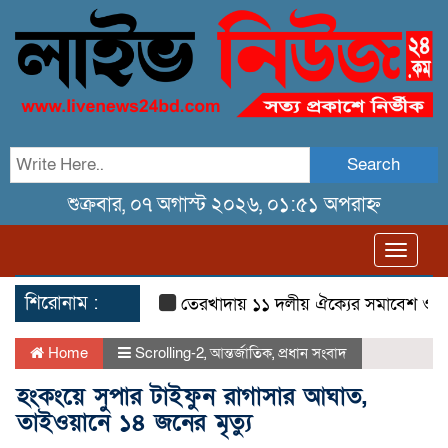
Search
শুক্রবার, ০৭ অগাস্ট ২০২৬, ০১:৫১ অপরাহ্ন
Toggl
navig
শিরোনাম :
তেরখাদায় ১১ দলীয় ঐক্যের সমাবেশ ও গণ মি
Home
Scrolling-2
,
আন্তর্জাতিক
,
প্রধান সংবাদ
হংকংয়ে সুপার টাইফুন রাগাসার আঘাত,
তাইওয়ানে ১৪ জনের মৃত্যু