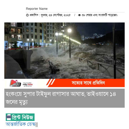
Reporter Name
প্রকাশিত : বুধবার, ২৪ সেপ্টেম্বর, ২০২৫
৩৮ শেয়ার এবং সংবাদটি পড়েছেন।
হংকংয়ে সুপার টাইফুন রাগাসার আঘাত, তাইওয়ানে ১৪
জনের মৃত্যু
আন্তর্জাতিক ডেস্ক
||