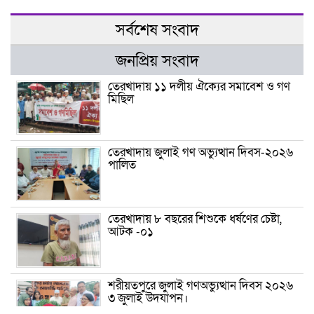
সর্বশেষ সংবাদ
জনপ্রিয় সংবাদ
তেরখাদায় ১১ দলীয় ঐক্যের সমাবেশ ও গণ
মিছিল
তেরখাদায় জুলাই গণ অভ্যুত্থান দিবস-২০২৬
পালিত
তেরখাদায় ৮ বছরের শিশুকে ধর্ষণের চেষ্টা,
আটক -০১
শরীয়তপুরে জুলাই গণঅভ্যুত্থান দিবস ২০২৬
৩ জুলাই উদযাপন।