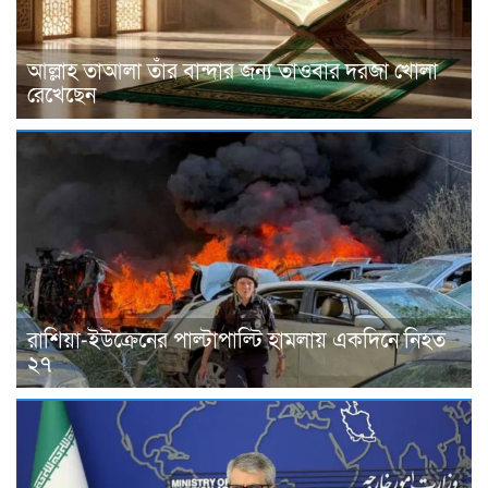
আল্লাহ তাআলা তাঁর বান্দার জন্য তাওবার দরজা খোলা
রেখেছেন
রাশিয়া-ইউক্রেনের পাল্টাপাল্টি হামলায় একদিনে নিহত
২৭