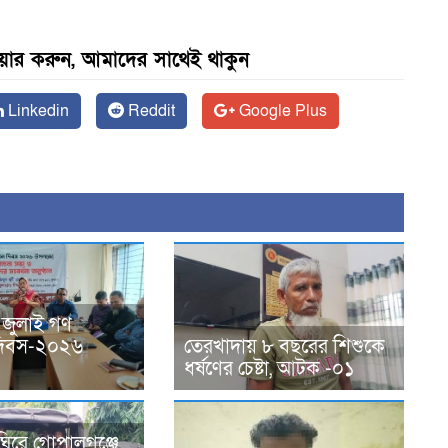
েয়ার করুন, আমাদের সাথেই থাকুন
Linkedin
Reddit
Google Plus
 জুলাই গণ
ন দিবস-২০২৬
তেরখাদায় ৮ বছরের শিশুকে
ধর্ষণের চেষ্টা, আটক -০১
ঘিরে গোপালগঞ্জে