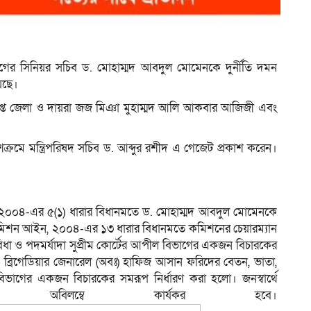
া বিভাগের সিনিয়র সচিব ড. মোহাম্মদ আবদুল মোমেনকে দুর্নীতি দমন
েছে।
াপ্ত জেলা ও দায়রা জজ মিঞা মুহাম্মদ আলি আকবার আজিজী এবং
আদেশক্রমে মন্ত্রিপরিষদ সচিব ড. আব্দুর রশীদ এ গেজেট প্রকাশ করেন।
, ২০০৪-এর ৫(১) ধারার বিধানমতে ড. মোহাম্মদ আবদুল মোমেনকে
 কমিশন আইন, ২০০৪-এর ১৩ ধারার বিধানমতে কমিশনের চেয়ারম্যান
বিধা ও পদমর্যাদা সুপ্রীম কোর্টের আপীল বিভাগের একজন বিচারকের
রিগেডিয়ার জেনারেল (অবঃ) হাফিজ আসান ফরিদের বেতন, ভাতা,
্ট বিভাগের একজন বিচারকের সমরূপ নির্ধারণ করা হলো। জনস্বার্থে
ন অবিলম্বে কার্যকর হবে।