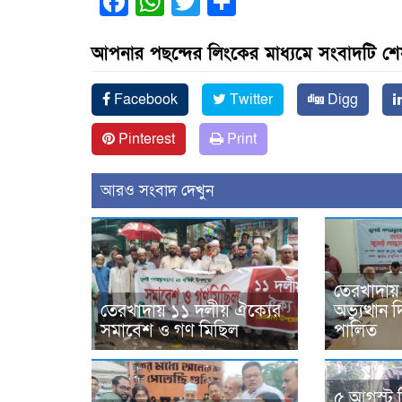
Facebook
WhatsApp
Twitter
Share
আপনার পছন্দের লিংকের মাধ্যমে সংবাদটি শ
Facebook
Twitter
Digg
Pinterest
Print
আরও সংবাদ দেখুন
তেরখাদায়
তেরখাদায় ১১ দলীয় ঐক্যের
অভ্যুত্থা
সমাবেশ ও গণ মিছিল
পালিত
৫ আগস্ট 