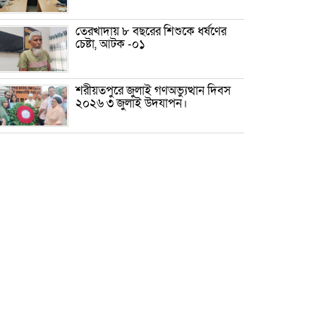
তেরখাদায় ৮ বছরের শিশুকে ধর্ষণের
চেষ্টা, আটক -০১
শরীয়তপুরে জুলাই গণঅভ্যুত্থান দিবস
২০২৬ ৩ জুলাই উদযাপন।
৫ আগস্ট ঘিরে গোপালগঞ্জে বাড়তি
নিরাপত্তা; মাঠে ৫ প্লাটুন বিজিবি,
জোরদার টহল-নজরদারি
দোয়ারাবাজারে শিশুকে ফুসলিয়ে
বলাৎকার, যুবক গ্রেপ্তার
তেরখাদায় সোনালী ব্যাংকের বর্ণাঢ্য
শোভাযাত্রা, লিফলেট বিতরণ