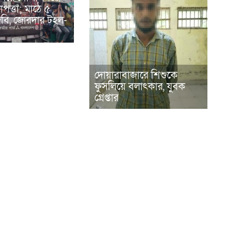
পত্তা; মাঠে ৫
িজিবি, জোরদার টহল-
দোয়ারাবাজারে শিশুকে
ফুসলিয়ে বলাৎকার, যুবক
গ্রেপ্তার