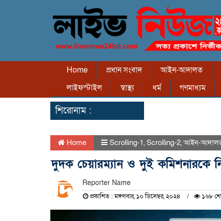
Home
প্রধান সংবাদ
আইন-আদালত
লাইফস্টাইল
স্বাস্থ্য
ধর্ম
গণমাধ্যম
শিরোনাম :
Home
Scrolling-1
,
Scrolling-2
,
আইন-আদাল
দুদক চেয়ারম্যান ও দুই কমিশনারকে ন
Reporter Name
প্রকাশিত : মঙ্গলবার, ১০ ডিসেম্বর, ২০২৪
১৬৮ শেয়