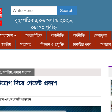
Search
বৃহস্পতিবার, ০৬ অগাস্ট ২০২৬,
০৮:৫০ পূর্বাহ্ন
সারাদেশ
আন্তর্জাতিক
রাজনীতি
অর্থনীতি
খেলাধুলা
জাতীয়
মতামত
বিজ্ঞান ও প্রযুক্তি
চাকরির খবর
অপরাধ
ত
,
জাতীয়
,
প্রধান সংবাদ
িয়োগ দিয়ে গেজেট প্রকাশ
ার এবং সংবাদটি পড়েছেন।