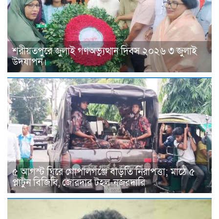
শরীয়তপুরে জুলাই গণঅভ্যুত্থান দিবস ২০২৬ ৩ জুলাই
উদযাপন।
৫ আগস্ট ঘিরে গোপালগঞ্জে বাড়তি নিরাপত্তা; মাঠে ৫
প্লাটুন বিজিবি, জোরদার টহল-নজরদারি