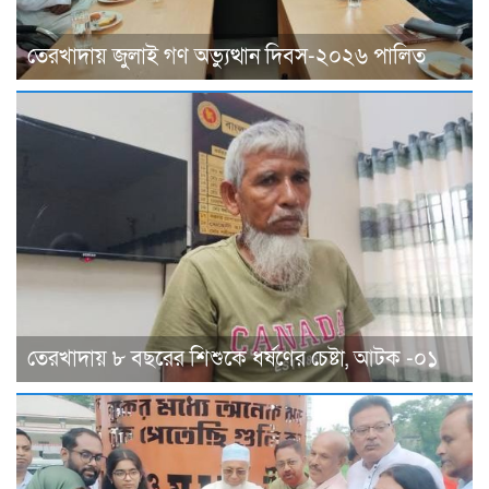
তেরখাদায় জুলাই গণ অভ্যুত্থান দিবস-২০২৬ পালিত
তেরখাদায় ৮ বছরের শিশুকে ধর্ষণের চেষ্টা, আটক -০১