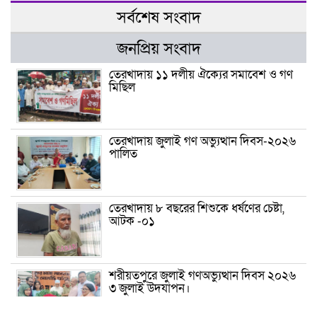
সর্বশেষ সংবাদ
জনপ্রিয় সংবাদ
তেরখাদায় ১১ দলীয় ঐক্যের সমাবেশ ও গণ
মিছিল
তেরখাদায় জুলাই গণ অভ্যুত্থান দিবস-২০২৬
পালিত
তেরখাদায় ৮ বছরের শিশুকে ধর্ষণের চেষ্টা,
আটক -০১
শরীয়তপুরে জুলাই গণঅভ্যুত্থান দিবস ২০২৬
৩ জুলাই উদযাপন।