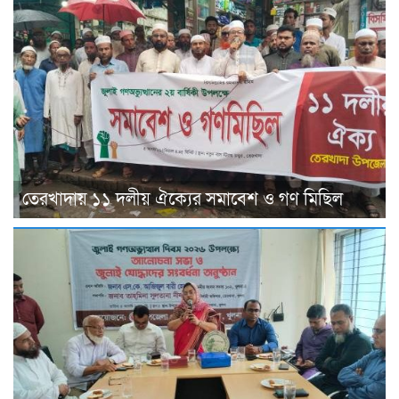
তেরখাদায় ১১ দলীয় ঐক্যের সমাবেশ ও গণ মিছিল