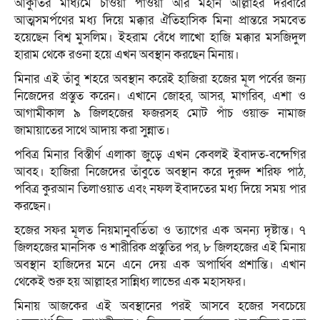
আকুতির মাধ্যমে চাওয়া পাওয়া আর মহান আল্লাহর দরবারে
আত্মসমর্পণের মধ্য দিয়ে মক্কার ঐতিহাসিক মিনা প্রান্তরে সমবেত
হয়েছেন বিশ্ব মুসলিম। ইহরাম বেঁধে লাখো হাজি মক্কার মসজিদুল
হারাম থেকে রওনা হয়ে এখন অবস্থান করছেন মিনায়।
মিনার এই তাঁবু শহরে অবস্থান করেই হাজিরা হজের মূল পর্বের জন্য
নিজেদের প্রস্তুত করেন। এখানে জোহর, আসর, মাগরিব, এশা ও
আগামীকাল ৯ জিলহজের ফজরসহ মোট পাঁচ ওয়াক্ত নামাজ
জামায়াতের সাথে আদায় করা সুন্নাত।
পবিত্র মিনার বিস্তীর্ণ এলাকা জুড়ে এখন কেবলই ইবাদত-বন্দেগির
আবহ। হাজিরা নিজেদের তাঁবুতে অবস্থান করে দুরুদ শরিফ পাঠ,
পবিত্র কুরআন তিলাওয়াত এবং নফল ইবাদতের মধ্য দিয়ে সময় পার
করছেন।
হজের সফর মূলত নিয়মানুবর্তিতা ও ত্যাগের এক অনন্য দৃষ্টান্ত। ৭
জিলহজের মানসিক ও শারীরিক প্রস্তুতির পর, ৮ জিলহজের এই মিনায়
অবস্থান হাজিদের মনে এনে দেয় এক অপার্থিব প্রশান্তি। এখান
থেকেই শুরু হয় আল্লাহর সান্নিধ্য লাভের এক মহাসফর।
মিনায় আজকের এই অবস্থানের পরই আসবে হজের সবচেয়ে