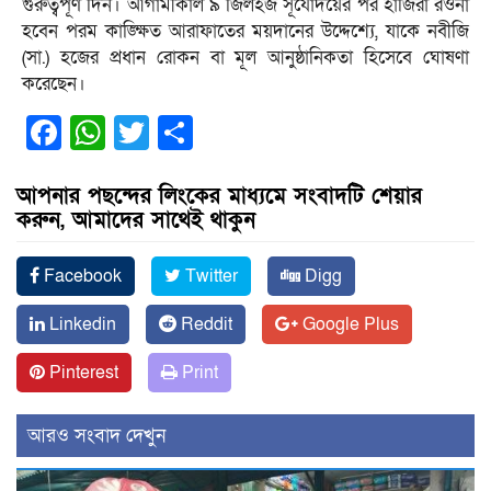
গুরুত্বপূর্ণ দিন। আগামীকাল ৯ জিলহজ সূর্যোদয়ের পর হাজিরা রওনা
হবেন পরম কাঙ্ক্ষিত আরাফাতের ময়দানের উদ্দেশ্যে, যাকে নবীজি
(সা.) হজের প্রধান রোকন বা মূল আনুষ্ঠানিকতা হিসেবে ঘোষণা
করেছেন।
Facebook
WhatsApp
Twitter
Share
আপনার পছন্দের লিংকের মাধ্যমে সংবাদটি শেয়ার
করুন, আমাদের সাথেই থাকুন
Facebook
Twitter
Digg
Linkedin
Reddit
Google Plus
Pinterest
Print
আরও সংবাদ দেখুন