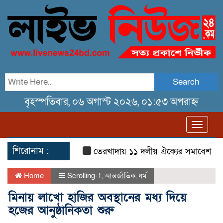
Search
বৃহস্পতিবার, ০৬ অগাস্ট ২০২৬, ০১:৫৩ অপরাহ্ন
Toggl
navig
শিরোনাম :
তেরখাদায় ১১ দলীয় ঐক্যের সমাবেশ ও গণ মি
Home
Scrolling-1
,
আন্তর্জাতিক
,
ধর্ম
মিনায় লাখো হাজির অবস্থানের মধ্য দিয়ে
হজের আনুষ্ঠানিকতা শুরু