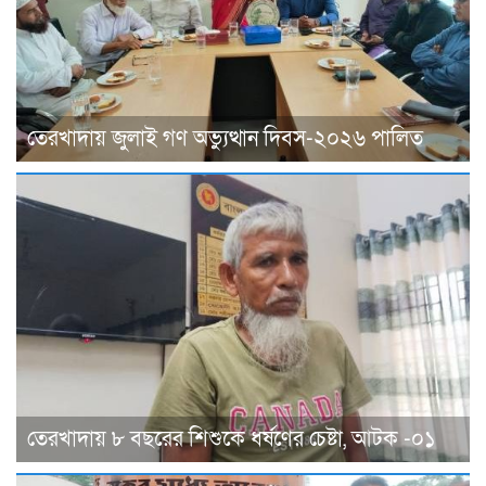
তেরখাদায় জুলাই গণ অভ্যুত্থান দিবস-২০২৬ পালিত
তেরখাদায় ৮ বছরের শিশুকে ধর্ষণের চেষ্টা, আটক -০১