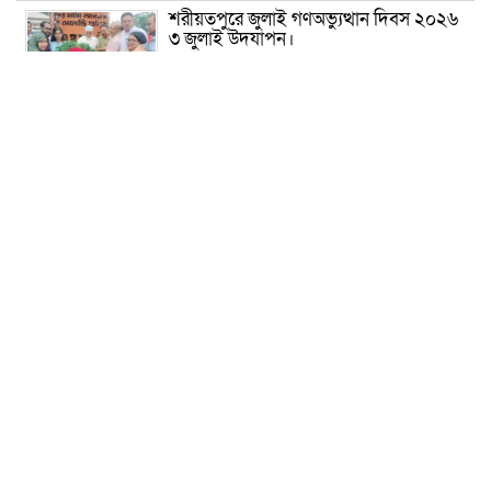
শরীয়তপুরে জুলাই গণঅভ্যুত্থান দিবস ২০২৬
৩ জুলাই উদযাপন।
৫ আগস্ট ঘিরে গোপালগঞ্জে বাড়তি নিরাপত্তা;
মাঠে ৫ প্লাটুন বিজিবি, জোরদার টহল-
নজরদারি
দোয়ারাবাজারে শিশুকে ফুসলিয়ে বলাৎকার,
যুবক গ্রেপ্তার
তেরখাদায় সোনালী ব্যাংকের বর্ণাঢ্য
শোভাযাত্রা, লিফলেট বিতরণ
নবীনগরে সোলার সিস্টেমে অনাবাদি জমিতে