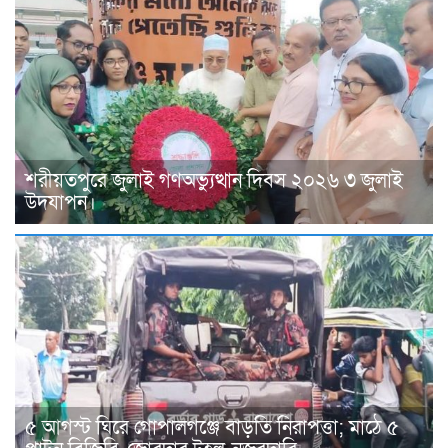
শরীয়তপুরে জুলাই গণঅভ্যুত্থান দিবস ২০২৬ ৩ জুলাই
উদযাপন।
৫ আগস্ট ঘিরে গোপালগঞ্জে বাড়তি নিরাপত্তা; মাঠে ৫