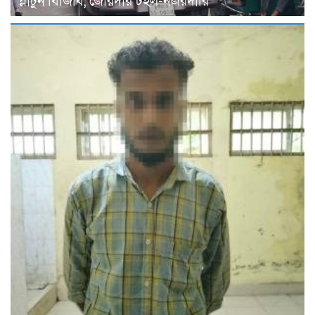
প্লাটুন বিজিবি, জোরদার টহল-নজরদারি