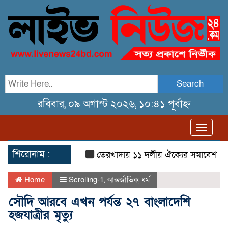
Search
রবিবার, ০৯ অগাস্ট ২০২৬, ১০:৪১ পূর্বাহ্ন
Toggl
navig
শিরোনাম :
তেরখাদায় ১১ দলীয় ঐক্যের সমাবেশ ও গণ মি
Home
Scrolling-1
,
আন্তর্জাতিক
,
ধর্ম
সৌদি আরবে এখন পর্যন্ত ২৭ বাংলাদেশি
হজযাত্রীর মৃত্যু