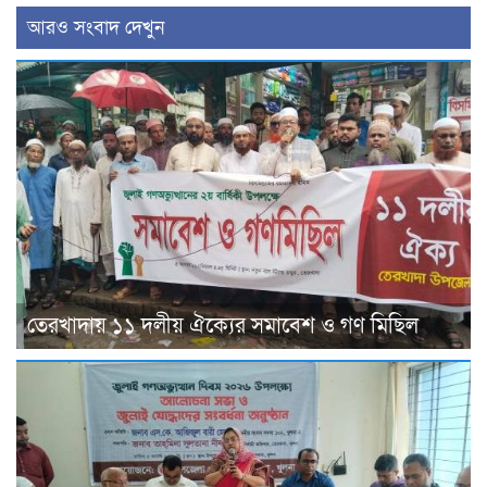
আরও সংবাদ দেখুন
তেরখাদায় ১১ দলীয় ঐক্যের সমাবেশ ও গণ মিছিল