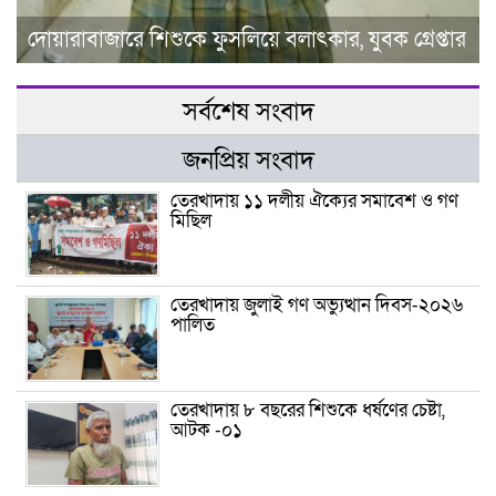
দোয়ারাবাজারে শিশুকে ফুসলিয়ে বলাৎকার, যুবক গ্রেপ্তার
সর্বশেষ সংবাদ
জনপ্রিয় সংবাদ
তেরখাদায় ১১ দলীয় ঐক্যের সমাবেশ ও গণ
মিছিল
তেরখাদায় জুলাই গণ অভ্যুত্থান দিবস-২০২৬
পালিত
তেরখাদায় ৮ বছরের শিশুকে ধর্ষণের চেষ্টা,
আটক -০১