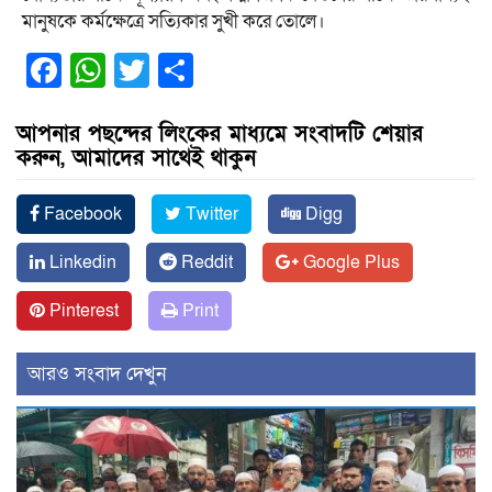
মানুষকে কর্মক্ষেত্রে সত্যিকার সুখী করে তোলে।
Facebook
WhatsApp
Twitter
Share
আপনার পছন্দের লিংকের মাধ্যমে সংবাদটি শেয়ার
করুন, আমাদের সাথেই থাকুন
Facebook
Twitter
Digg
Linkedin
Reddit
Google Plus
Pinterest
Print
আরও সংবাদ দেখুন