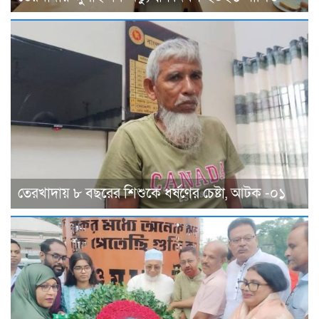
তেরখাদায় ৮ বছরের শিশুকে ধর্ষণের চেষ্টা, আটক -০১