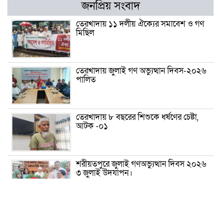
জনপ্রিয় সংবাদ
তেরখাদায় ১১ দলীয় ঐক্যের সমাবেশ ও গণ
মিছিল
তেরখাদায় জুলাই গণ অভ্যুত্থান দিবস-২০২৬
পালিত
তেরখাদায় ৮ বছরের শিশুকে ধর্ষণের চেষ্টা,
আটক -০১
শরীয়তপুরে জুলাই গণঅভ্যুত্থান দিবস ২০২৬
৩ জুলাই উদযাপন।
৫ আগস্ট ঘিরে গোপালগঞ্জে বাড়তি নিরাপত্তা;
মাঠে ৫ প্লাটুন বিজিবি, জোরদার টহল-