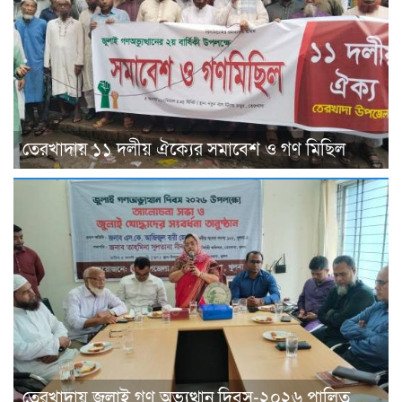
তেরখাদায় ১১ দলীয় ঐক্যের সমাবেশ ও গণ মিছিল
তেরখাদায় জুলাই গণ অভ্যুত্থান দিবস-২০২৬ পালিত