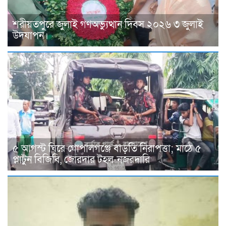
শরীয়তপুরে জুলাই গণঅভ্যুত্থান দিবস ২০২৬ ৩ জুলাই
উদযাপন।
৫ আগস্ট ঘিরে গোপালগঞ্জে বাড়তি নিরাপত্তা; মাঠে ৫
প্লাটুন বিজিবি, জোরদার টহল-নজরদারি