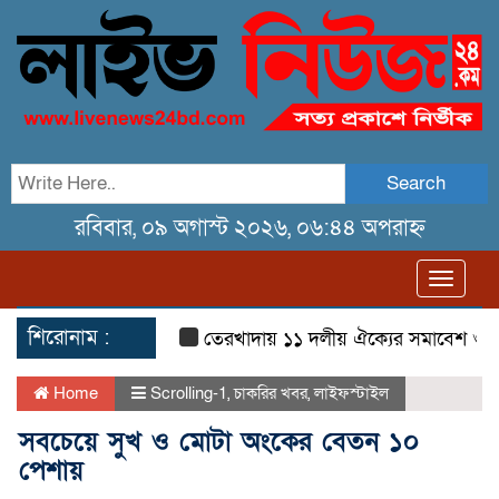
Search
রবিবার, ০৯ অগাস্ট ২০২৬, ০৬:৪৪ অপরাহ্ন
Toggl
navig
শিরোনাম :
তেরখাদায় ১১ দলীয় ঐক্যের সমাবেশ ও গণ মিছি
Home
Scrolling-1
,
চাকরির খবর
,
লাইফস্টাইল
সবচেয়ে সুখ ও মোটা অংকের বেতন ১০
পেশায়