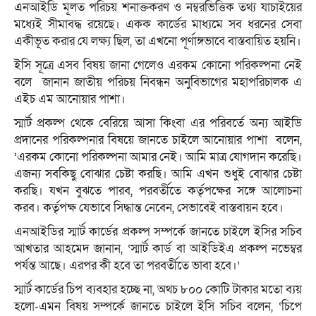
এনআইডি মূলত পরিচয় শনাক্তকরণ ও নম্বরভিত্তিক তথ্য যাচাইয়ের
মধ্যেই সীমাবদ্ধ রয়েছে। একক কার্ডের মাধ্যমে সব ধরনের সেবা
একীভূত করার যে লক্ষ্য ছিল, তা এখনো পূর্ণাঙ্গভাবে বাস্তবায়িত হয়নি।
ইসি সূত্রে এসব বিষয় জানা গেলেও এরকম কোনো পরিকল্পনা নেই
বলে জানান জাতীয় পরিচয় নিবন্ধন অনুবিভাগের মহাপরিচালক এ
এইচ এম আনোয়ার পাশা।
স্মার্ট প্রকল্প থেকে বেরিয়ে আসা কিংবা এর পরিবর্তে অন্য আইডি
প্রদানের পরিকল্পনার বিষয়ে জানতে চাইলে আনোয়ার পাশা বলেন,
‘এরকম কোনো পরিকল্পনা আমার নেই। আমি মাত্র যোগদান করেছি।
এজন্য সবকিছু বোঝার চেষ্টা করছি। আমি এখন শুধুই বোঝার চেষ্টা
করছি। যখন বুঝতে পারব, পরবর্তীতে কর্তৃপক্ষের সঙ্গে আলোচনা
করব। কর্তৃপক্ষ যেভাবে সিদ্ধান্ত নেবেন, সেভাবেই বাস্তবায়ন হবে।
এনআইডির স্মার্ট কার্ডের প্রকল্প সম্পর্কে জানতে চাইলে ইসির সচিব
আখতার আহমেদ জানান, ‘স্মার্ট কার্ড বা আইডিইএ প্রকল্প নভেম্বর
পর্যন্ত আছে। এরপর কী হবে তা পরবর্তীতে ভাবা হবে।’
স্মার্ট কার্ডের চিপ ব্যবহার হচ্ছে না, অথচ ৮০০ কোটি টাকার মতো ব্যয়
হলো-এমন বিষয় সম্পর্কে জানতে চাইলে ইসি সচিব বলেন, ‘চিপে