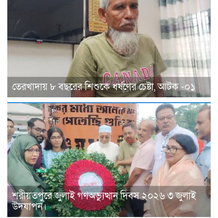
তেরখাদায় ৮ বছরের শিশুকে ধর্ষণের চেষ্টা, আটক -০১
শরীয়তপুরে জুলাই গণঅভ্যুত্থান দিবস ২০২৬ ৩ জুলাই
উদযাপন।