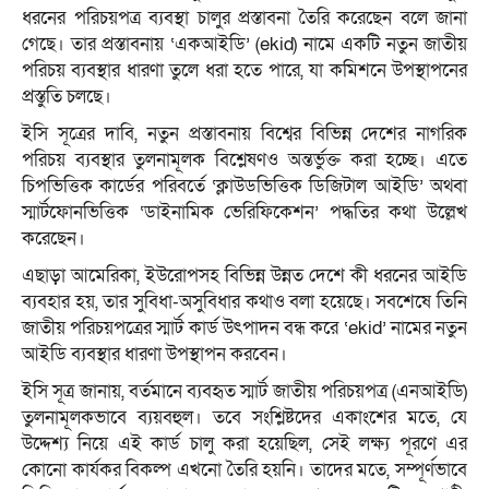
ধরনের পরিচয়পত্র ব্যবস্থা চালুর প্রস্তাবনা তৈরি করেছেন বলে জানা
গেছে। তার প্রস্তাবনায় ‘একআইডি’ (ekid) নামে একটি নতুন জাতীয়
পরিচয় ব্যবস্থার ধারণা তুলে ধরা হতে পারে, যা কমিশনে উপস্থাপনের
প্রস্তুতি চলছে।
ইসি সূত্রের দাবি, নতুন প্রস্তাবনায় বিশ্বের বিভিন্ন দেশের নাগরিক
পরিচয় ব্যবস্থার তুলনামূলক বিশ্লেষণও অন্তর্ভুক্ত করা হচ্ছে। এতে
চিপভিত্তিক কার্ডের পরিবর্তে ‘ক্লাউডভিত্তিক ডিজিটাল আইডি’ অথবা
স্মার্টফোনভিত্তিক ‘ডাইনামিক ভেরিফিকেশন’ পদ্ধতির কথা উল্লেখ
করেছেন।
এছাড়া আমেরিকা, ইউরোপসহ বিভিন্ন উন্নত দেশে কী ধরনের আইডি
ব্যবহার হয়, তার সুবিধা-অসুবিধার কথাও বলা হয়েছে। সবশেষে তিনি
জাতীয় পরিচয়পত্রের স্মার্ট কার্ড উৎপাদন বন্ধ করে ‘ekid’ নামের নতুন
আইডি ব্যবস্থার ধারণা উপস্থাপন করবেন।
ইসি সূত্র জানায়, বর্তমানে ব্যবহৃত স্মার্ট জাতীয় পরিচয়পত্র (এনআইডি)
তুলনামূলকভাবে ব্যয়বহুল। তবে সংশ্লিষ্টদের একাংশের মতে, যে
উদ্দেশ্য নিয়ে এই কার্ড চালু করা হয়েছিল, সেই লক্ষ্য পূরণে এর
কোনো কার্যকর বিকল্প এখনো তৈরি হয়নি। তাদের মতে, সম্পূর্ণভাবে