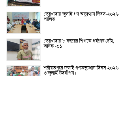
তেরখাদায় জুলাই গণ অভ্যুত্থান দিবস-২০২৬
পালিত
তেরখাদায় ৮ বছরের শিশুকে ধর্ষণের চেষ্টা,
আটক -০১
শরীয়তপুরে জুলাই গণঅভ্যুত্থান দিবস ২০২৬
৩ জুলাই উদযাপন।
৫ আগস্ট ঘিরে গোপালগঞ্জে বাড়তি নিরাপত্তা;
মাঠে ৫ প্লাটুন বিজিবি, জোরদার টহল-
নজরদারি
দোয়ারাবাজারে শিশুকে ফুসলিয়ে বলাৎকার,
যুবক গ্রেপ্তার