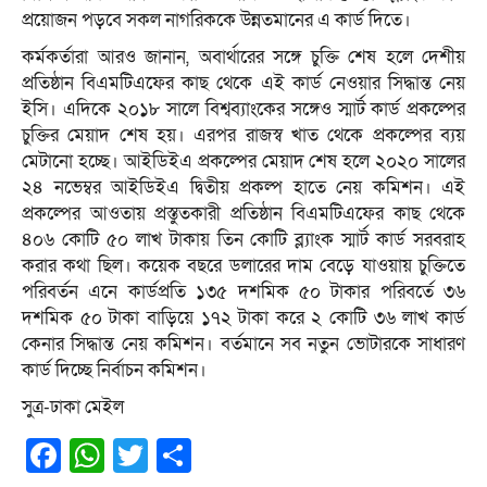
প্রয়োজন পড়বে সকল নাগরিককে উন্নতমানের এ কার্ড দিতে।
কর্মকর্তারা আরও জানান, অবার্থারের সঙ্গে চুক্তি শেষ হলে দেশীয়
প্রতিষ্ঠান বিএমটিএফের কাছ থেকে এই কার্ড নেওয়ার সিদ্ধান্ত নেয়
ইসি। এদিকে ২০১৮ সালে বিশ্বব্যাংকের সঙ্গেও স্মার্ট কার্ড প্রকল্পের
চুক্তির মেয়াদ শেষ হয়। এরপর রাজস্ব খাত থেকে প্রকল্পের ব্যয়
মেটানো হচ্ছে। আইডিইএ প্রকল্পের মেয়াদ শেষ হলে ২০২০ সালের
২৪ নভেম্বর আইডিইএ দ্বিতীয় প্রকল্প হাতে নেয় কমিশন। এই
প্রকল্পের আওতায় প্রস্তুতকারী প্রতিষ্ঠান বিএমটিএফের কাছ থেকে
৪০৬ কোটি ৫০ লাখ টাকায় তিন কোটি ব্ল্যাংক স্মার্ট কার্ড সরবরাহ
করার কথা ছিল। কয়েক বছরে ডলারের দাম বেড়ে যাওয়ায় চুক্তিতে
পরিবর্তন এনে কার্ডপ্রতি ১৩৫ দশমিক ৫০ টাকার পরিবর্তে ৩৬
দশমিক ৫০ টাকা বাড়িয়ে ১৭২ টাকা করে ২ কোটি ৩৬ লাখ কার্ড
কেনার সিদ্ধান্ত নেয় কমিশন। বর্তমানে সব নতুন ভোটারকে সাধারণ
কার্ড দিচ্ছে নির্বাচন কমিশন।
সুত্র-ঢাকা মেইল
Facebook
WhatsApp
Twitter
Share