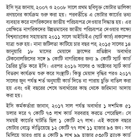
ইসি সূত্র জানায়, ২০০৭ ও ২০০৮ সালে প্রথম ছবিযুক্ত ভোটার তালিকা
প্রণয়নের কার্যক্রম শুরু করা হয়। পরবর্তীতে এ ভোটার কার্ডের তথ্য
ব্যবহার করে নাগরিকদের জাতীয় পরিচয়পত্র দেওয়ার সিদ্ধান্ত হয়। এর
প্রেক্ষিতে নাগরিকদের উন্নতমানের জাতীয় পরিচয়পত্র দেওয়ার লক্ষ্যে
বিশ্বব্যাংকের সহায়তায় ২০১১ সালে আইডিইএ (স্মার্ট কার্ড) প্রকল্পের
যাত্রা শুরু হয়। নানা জটিলতা কাটিয়ে চার বছর পর, ২০১৫ সালের ১৪
জানুয়ারি ১৮ মাসের মেয়াদে ফ্রান্সের প্রতিষ্ঠান অবার্থার
টেকনোলজিসের সঙ্গে ৯ কোটি নাগরিকের জন্য ৯ কোটি স্মার্ট কার্ড
তৈরির চুক্তি করে ইসি। এরপর ২০১৬ সালের ৩ অক্টোবর স্মার্ট কার্ড
বিতরণ কার্যক্রম শুরু করে সংস্থাটি। কিন্তু মেয়াদ বৃদ্ধির পরও ২০১৭
সালের জুন পর্যন্ত শর্ত অনুযায়ী কার্ড দিতে না পারায় চুক্তি বাতিল করা
হয় এবং ওই বছরের শেষে অবার্থারের কাছ থেকে জরিমানা আদায়
করা হয়।
ইসি কর্মকর্তারা জানান, ২০১৭ সাল পর্যন্ত অবার্থার ১ দশমিক ৫১
ডলার দরে ৭ কোটি ৭৩ লাখ কার্ড সরবরাহ করতে পেরেছিল। সে
সময়ই কার্ডের ঘাটতি ছিল ১ কোটি ২৭ লাখ। এই কয়েক বছরে
ভোটার বেড়ে দাঁড়িয়েছে ১২ কোটি ৭৭ লাখ ১১ হাজার ৯৩ জন। সব
মিলিয়ে আরও প্রায় ৪ কোটি ৯ লাখ ৯৯ হাজার ৫৩৫টি ব্ল্যাংক কার্ড