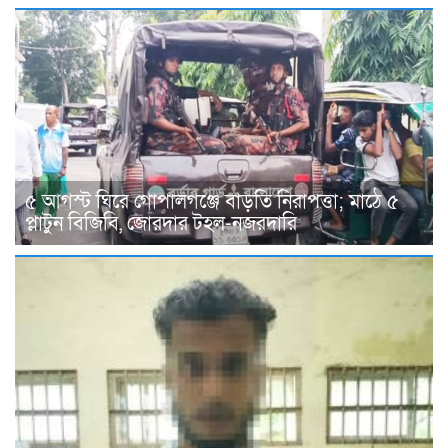
৫ আগস্ট ঘিরে গোপালগঞ্জে বাড়তি নিরাপত্তা; মাঠে ৫
প্লাটুন বিজিবি, জোরদার টহল-নজরদারি