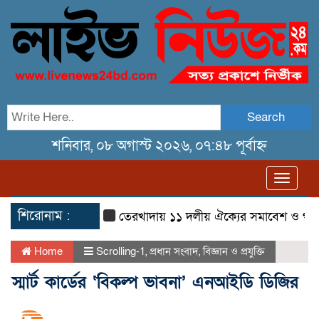
Search
শনিবার, ০৮ অগাস্ট ২০২৬, ০৭:৪৮ পূর্বাহ্ন
Toggl
navig
শিরোনাম :
তেরখাদায় ১১ দলীয় ঐক্যের সমাবেশ ও গণ মিছিল
Home
Scrolling-1
,
প্রধান সংবাদ
,
বিজ্ঞান ও প্রযুক্তি
স্মার্ট কার্ডের ‘বিকল্প ভাবনা’ এনআইডি ডিজির