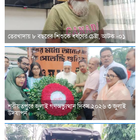
তেরখাদায় ৮ বছরের শিশুকে ধর্ষণের চেষ্টা, আটক -০১
শরীয়তপুরে জুলাই গণঅভ্যুত্থান দিবস ২০২৬ ৩ জুলাই
উদযাপন।