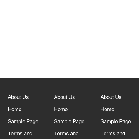
তেরখাদায় সোনালী ব্যাংকের বর্ণাঢ্য
শোভাযাত্রা, লিফলেট বিতরণ
নবীনগরে সোলার সিস্টেমে অনাবাদি জমিতে
আউশ আবাদে কৃষকের ভাগ্য বদল
বিশ্ব ফুটবলের সর্বোচ্চ নিয়ন্ত্রক সংস্থার সাথে
“অসহযোগ” আন্দোলনের হুমকি
About Us
About Us
About Us
আল্লাহ তাআলা তাঁর বান্দার জন্য তাওবার
দরজা খোলা রেখেছেন
Home
Home
Home
Sample Page
Sample Page
Sample Page
Terms and
Terms and
Terms and