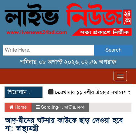
Search
শনিবার, ০৮ অগাস্ট ২০২৬, ০২:৫৯ অপরাহ্ন
Toggl
navig
শিরোনাম :
তেরখাদায় ১১ দলীয় ঐক্যের সমাবেশ ও গণ মিছ
Home
Scrolling-1
,
জাতীয়
,
ঢাকা
আদ্-দ্বীনের ঘটনায় কাউকে ছাড় দেওয়া হবে
না: স্বাস্থ্যমন্ত্রী