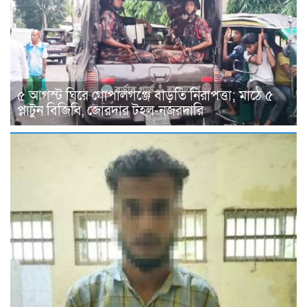
৫ আগস্ট ঘিরে গোপালগঞ্জে বাড়তি নিরাপত্তা; মাঠে ৫
প্লাটুন বিজিবি, জোরদার টহল-নজরদারি