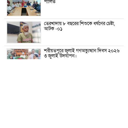
পালিত
তেরখাদায় ৮ বছরের শিশুকে ধর্ষণের চেষ্টা,
আটক -০১
শরীয়তপুরে জুলাই গণঅভ্যুত্থান দিবস ২০২৬
৩ জুলাই উদযাপন।
৫ আগস্ট ঘিরে গোপালগঞ্জে বাড়তি নিরাপত্তা;
মাঠে ৫ প্লাটুন বিজিবি, জোরদার টহল-
নজরদারি
দোয়ারাবাজারে শিশুকে ফুসলিয়ে বলাৎকার,
যুবক গ্রেপ্তার