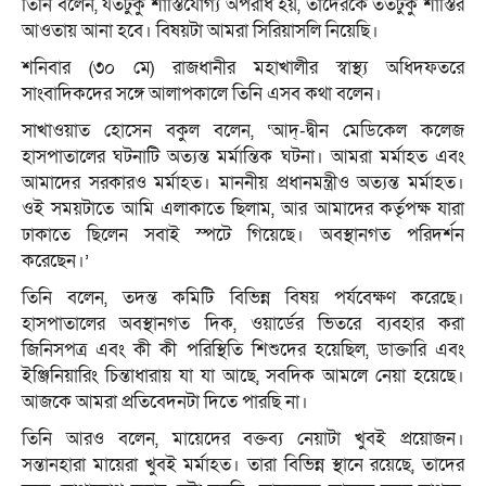
তিনি বলেন, যতটুকু শাস্তিযোগ্য অপরাধ হয়, তাদেরকে ততটুকু শাস্তির
আওতায় আনা হবে। বিষয়টা আমরা সিরিয়াসলি নিয়েছি।
শনিবার (৩০ মে) রাজধানীর মহাখালীর স্বাস্থ্য অধিদফতরে
সাংবাদিকদের সঙ্গে আলাপকালে তিনি এসব কথা বলেন।
সাখাওয়াত হোসেন বকুল বলেন, ‘আদ্-দ্বীন মেডিকেল কলেজ
হাসপাতালের ঘটনাটি অত্যন্ত মর্মান্তিক ঘটনা। আমরা মর্মাহত এবং
আমাদের সরকারও মর্মাহত। মাননীয় প্রধানমন্ত্রীও অত্যন্ত মর্মাহত।
ওই সময়টাতে আমি এলাকাতে ছিলাম, আর আমাদের কর্তৃপক্ষ যারা
ঢাকাতে ছিলেন সবাই স্পটে গিয়েছে। অবস্থানগত পরিদর্শন
করেছেন।’
তিনি বলেন, তদন্ত কমিটি বিভিন্ন বিষয় পর্যবেক্ষণ করেছে।
হাসপাতালের অবস্থানগত দিক, ওয়ার্ডের ভিতরে ব্যবহার করা
জিনিসপত্র এবং কী কী পরিস্থিতি শিশুদের হয়েছিল, ডাক্তারি এবং
ইঞ্জিনিয়ারিং চিন্তাধারায় যা যা আছে, সবদিক আমলে নেয়া হয়েছে।
আজকে আমরা প্রতিবেদনটা দিতে পারছি না।
তিনি আরও বলেন, মায়েদের বক্তব্য নেয়াটা খুবই প্রয়োজন।
সন্তানহারা মায়েরা খুবই মর্মাহত। তারা বিভিন্ন স্থানে রয়েছে, তাদের