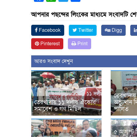
আপনার পছন্দের লিংকের মাধ্যমে সংবাদটি শ
Facebook
Twitter
Digg
Pinterest
Print
আরও সংবাদ দেখুন
তেরখাদায়
তেরখাদায় ১১ দলীয় ঐক্যের
অভ্যুত্থা
সমাবেশ ও গণ মিছিল
পালিত
৫ আগস্ট 