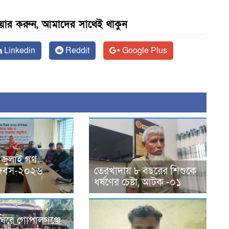
েয়ার করুন, আমাদের সাথেই থাকুন
Linkedin
Reddit
Google Plus
 জুলাই গণ
ন দিবস-২০২৬
তেরখাদায় ৮ বছরের শিশুকে
ধর্ষণের চেষ্টা, আটক -০১
ঘিরে গোপালগঞ্জে