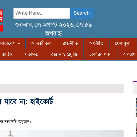
Search
শুক্রবার, ০৭ অগাস্ট ২০২৬, ০৭:৫৯
অপরাহ্ন
সারাদেশ
আন্তর্জাতিক
রাজনীতি
অর্থনীতি
খেলাধুলা
জাতীয়
মতামত
বিজ্ঞান ও প্রযুক্তি
চাকরির খবর
অপরাধ
া যাবে না: হাইকোর্ট
বং সংবাদটি পড়েছেন।