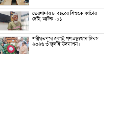
তেরখাদায় ৮ বছরের শিশুকে ধর্ষণের
চেষ্টা, আটক -০১
শরীয়তপুরে জুলাই গণঅভ্যুত্থান দিবস
২০২৬ ৩ জুলাই উদযাপন।
৫ আগস্ট ঘিরে গোপালগঞ্জে বাড়তি
নিরাপত্তা; মাঠে ৫ প্লাটুন বিজিবি,
জোরদার টহল-নজরদারি
দোয়ারাবাজারে শিশুকে ফুসলিয়ে
বলাৎকার, যুবক গ্রেপ্তার
তেরখাদায় সোনালী ব্যাংকের বর্ণাঢ্য
শোভাযাত্রা, লিফলেট বিতরণ