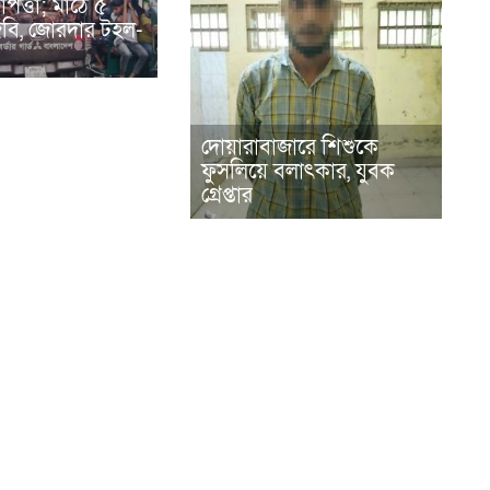
পত্তা; মাঠে ৫
িজিবি, জোরদার টহল-
দোয়ারাবাজারে শিশুকে
ফুসলিয়ে বলাৎকার, যুবক
গ্রেপ্তার