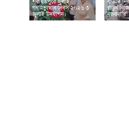
শরীয়তপুরে জুলাই
বাড়তি নিরা
গণঅভ্যুত্থান দিবস ২০২৬ ৩
প্লাটুন ব
জুলাই উদযাপন।
নজরদারি