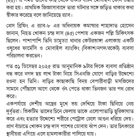
(২৫)। এ সময় তাদের কাছ থেকে একটি বাটন মোবাইল ফোন উদ্ধার
করা হয়। প্রাথমিক জিজ্ঞাসাবাদে তারা ঘটনার সঙ্গে জড়িত থাকার কথা
স্বীকার করেছে বলে জানিয়েছে র‍্যাব।
প্রেস ব্রিফিং এ র‍্যাব-৮ এর অধিনায়ক কমান্ডার শাহাদাত হোসেন
জানান, নিহত খোকন চন্দ্র দাস (৪৫) পেশায় একজন পল্লি চিকিৎসক
ছিলেন। পাশাপাশি তিনি ডামুড্যা থানার কেউরভাঙ্গা এলাকায় একটি
ওষুধের ফার্মেসি ও মোবাইল ব্যাংকিং (বিকাশ/নগদ/রকেট) ব্যবসা
পরিচালনা করতেন।
গত ৩১ ডিসেম্বর ২০২৫ রাত আনুমানিক ৯টার দিকে ব্যবসা প্রতিষ্ঠান
বন্ধ করে নগদ ছয় লাখ টাকা নিয়ে সিএনজি যোগে বাড়ির উদ্দেশ্যে
রওনা হন তিনি। বাড়ির কাছাকাছি বিনয় বেপারীবাড়ী মসজিদের
সামনে পৌঁছালে আগে থেকে ওঁৎ পেতে থাকা তিনজন তার পথ রোধ
করে।
একপর্যায়ে দেশীয় অস্ত্রের মুখে ভয় দেখিয়ে টাকা ছিনিয়ে নেয়
দুর্বৃত্তরা। ভিকটিম তাদের চিনে ফেলায় তাকে এলোপাতাড়ি ছুরিকাঘাত
করে এবং হত্যার উদ্দেশ্যে শরীরে পেট্রোল ঢেলে আগুন ধরিয়ে দেয়।
প্রাণ বাঁচাতে খোকন চন্দ্র দাস পাশের ডোবায় ঝাঁপ দেন। তার চিৎকারে
স্থানীয়রা এগিয়ে এলে হামলাকারীরা পালিয়ে যায়।