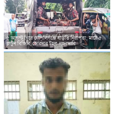
৫ আগস্ট ঘিরে গোপালগঞ্জে বাড়তি নিরাপত্তা; মাঠে ৫
প্লাটুন বিজিবি, জোরদার টহল-নজরদারি