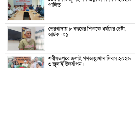
পালিত
তেরখাদায় ৮ বছরের শিশুকে ধর্ষণের চেষ্টা,
আটক -০১
শরীয়তপুরে জুলাই গণঅভ্যুত্থান দিবস ২০২৬
৩ জুলাই উদযাপন।
৫ আগস্ট ঘিরে গোপালগঞ্জে বাড়তি নিরাপত্তা;
মাঠে ৫ প্লাটুন বিজিবি, জোরদার টহল-
নজরদারি
দোয়ারাবাজারে শিশুকে ফুসলিয়ে বলাৎকার,
যুবক গ্রেপ্তার