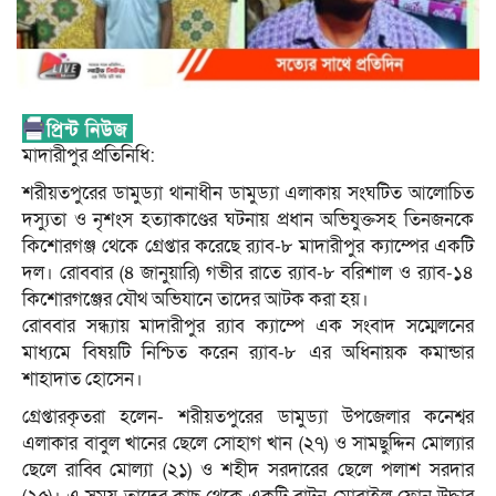
মাদারীপুর প্রতিনিধি:
শরীয়তপুরের ডামুড্যা থানাধীন ডামুড্যা এলাকায় সংঘটিত আলোচিত
দস্যুতা ও নৃশংস হত্যাকাণ্ডের ঘটনায় প্রধান অভিযুক্তসহ তিনজনকে
কিশোরগঞ্জ থেকে গ্রেপ্তার করেছে র‍্যাব-৮ মাদারীপুর ক্যাম্পের একটি
দল। রোববার (৪ জানুয়ারি) গভীর রাতে র‍্যাব-৮ বরিশাল ও র‍্যাব-১৪
কিশোরগঞ্জের যৌথ অভিযানে তাদের আটক করা হয়।
রোববার সন্ধ্যায় মাদারীপুর র‌্যাব ক্যাম্পে এক সংবাদ সম্মেলনের
মাধ্যমে বিষয়টি নিশ্চিত করেন র‍্যাব-৮ এর অধিনায়ক কমান্ডার
শাহাদাত হোসেন।
গ্রেপ্তারকৃতরা হলেন- শরীয়তপুরের ডামুড্যা উপজেলার কনেশ্বর
এলাকার বাবুল খানের ছেলে সোহাগ খান (২৭) ও সামছুদ্দিন মোল্যার
ছেলে রাব্বি মোল্যা (২১) ও শহীদ সরদারের ছেলে পলাশ সরদার