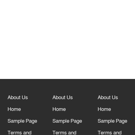
তেরখাদায় সোনালী ব্যাংকের বর্ণাঢ্য
শোভাযাত্রা, লিফলেট বিতরণ
নবীনগরে সোলার সিস্টেমে অনাবাদি জমিতে
আউশ আবাদে কৃষকের ভাগ্য বদল
বিশ্ব ফুটবলের সর্বোচ্চ নিয়ন্ত্রক সংস্থার সাথে
“অসহযোগ” আন্দোলনের হুমকি
About Us
About Us
About Us
আল্লাহ তাআলা তাঁর বান্দার জন্য তাওবার
দরজা খোলা রেখেছেন
Home
Home
Home
Sample Page
Sample Page
Sample Page
Terms and
Terms and
Terms and