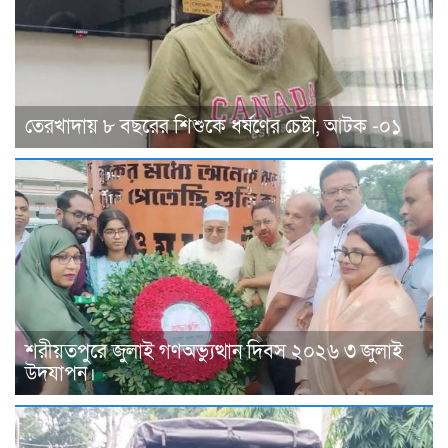
তেরখাদায় ৮ বছরের শিশুকে ধর্ষণের চেষ্টা, আটক -০১
শরীয়তপুরে জুলাই গণঅভ্যুত্থান দিবস ২০২৬ ৩ জুলাই
উদযাপন।