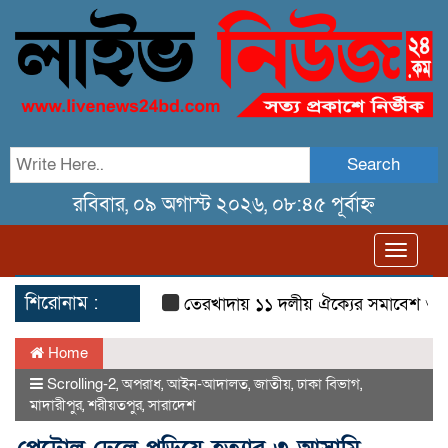
Search
রবিবার, ০৯ অগাস্ট ২০২৬, ০৮:৪৫ পূর্বাহ্ন
Toggl
navig
শিরোনাম :
তেরখাদায় ১১ দলীয় ঐক্যের সমাবেশ ও গণ মিছ
Home
Scrolling-2
,
অপরাধ
,
আইন-আদালত
,
জাতীয়
,
ঢাকা বিভাগ
,
মাদারীপুর
,
শরীয়তপুর
,
সারাদেশ