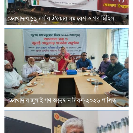
তেরখাদায় ১১ দলীয় ঐক্যের সমাবেশ ও গণ মিছিল
তেরখাদায় জুলাই গণ অভ্যুত্থান দিবস-২০২৬ পালিত