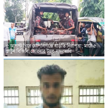
৫ আগস্ট ঘিরে গোপালগঞ্জে বাড়তি নিরাপত্তা; মাঠে ৫
প্লাটুন বিজিবি, জোরদার টহল-নজরদারি