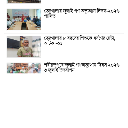
তেরখাদায় জুলাই গণ অভ্যুত্থান দিবস-২০২৬
পালিত
তেরখাদায় ৮ বছরের শিশুকে ধর্ষণের চেষ্টা,
আটক -০১
শরীয়তপুরে জুলাই গণঅভ্যুত্থান দিবস ২০২৬
৩ জুলাই উদযাপন।
৫ আগস্ট ঘিরে গোপালগঞ্জে বাড়তি নিরাপত্তা;
মাঠে ৫ প্লাটুন বিজিবি, জোরদার টহল-
নজরদারি
দোয়ারাবাজারে শিশুকে ফুসলিয়ে বলাৎকার,
যুবক গ্রেপ্তার