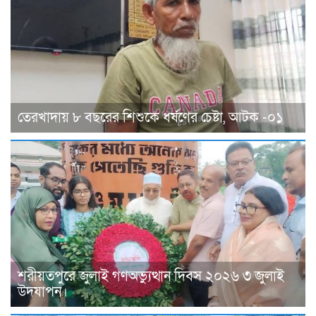
তেরখাদায় ৮ বছরের শিশুকে ধর্ষণের চেষ্টা, আটক -০১
শরীয়তপুরে জুলাই গণঅভ্যুত্থান দিবস ২০২৬ ৩ জুলাই
উদযাপন।