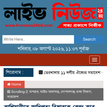
Search
শনিবার, ০৮ অগাস্ট ২০২৬, ১১:০৭ পূর্বাহ্ন
Toggl
navig
শিরোনাম :
তেরখাদায় ১১ দলীয় ঐক্যের সমাবেশ ও গণ মি
Home
Scrolling-2
,
অপরাধ
,
আইন-আদালত
,
গোপালগঞ্জ
,
ঢাকা বিভাগ
,
সারাদেশ