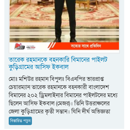
তারেক রহমানকে বহনকারি বিমানের পাইলট
কুড়িগ্রামের আসিফ ইকবাল
মোঃ মশিউর রহমান বিপুলঃ বিএনপির ভারপ্রাপ্ত
চেয়ারম্যান তারেক রহমানকে বহনকারী বাংলাদেশ
বিমানের ২০২ ড্রিমলাইনার বিমানের পাইলটদের মধ্যে
ছিলেন আসিফ ইকবাল (মেজর)। তিনি উত্তরাঞ্চলের
জেলা কুড়িগ্রামের কৃতী সন্তান। যিনি দীর্ঘ অভিজ্ঞতা
বিস্তারিত পড়ুন