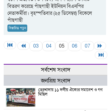
বিতরণ করেছে পাঁছগাছী ইউনিয়ন বিএনপির
নেতাকর্মীরা। বৃহস্পতিবার (২৫ ডিসেম্বর) বিকেলে
পাঁছগাছী
বিস্তারিত পড়ুন
03
04
05
06
07
সর্বশেষ সংবাদ
জনপ্রিয় সংবাদ
তেরখাদায় ১১ দলীয় ঐক্যের সমাবেশ ও গণ
মিছিল