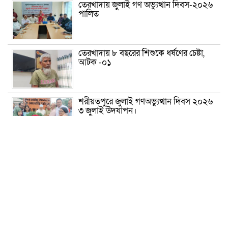
তেরখাদায় জুলাই গণ অভ্যুত্থান দিবস-২০২৬
পালিত
তেরখাদায় ৮ বছরের শিশুকে ধর্ষণের চেষ্টা,
আটক -০১
শরীয়তপুরে জুলাই গণঅভ্যুত্থান দিবস ২০২৬
৩ জুলাই উদযাপন।
৫ আগস্ট ঘিরে গোপালগঞ্জে বাড়তি নিরাপত্তা;
মাঠে ৫ প্লাটুন বিজিবি, জোরদার টহল-
নজরদারি
দোয়ারাবাজারে শিশুকে ফুসলিয়ে বলাৎকার,
যুবক গ্রেপ্তার