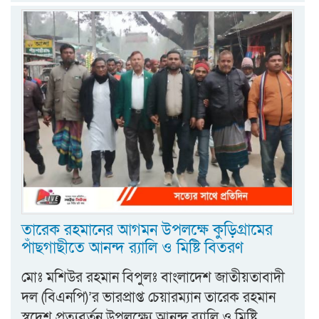
তারেক রহমানের আগমন উপলক্ষে কুড়িগ্রামের
পাঁছগাছীতে আনন্দ র‍্যালি ও মিষ্টি বিতরণ
মোঃ মশিউর রহমান বিপুলঃ বাংলাদেশ জাতীয়তাবাদী
দল (বিএনপি)’র ভারপ্রাপ্ত চেয়ারম্যান তারেক রহমান
স্বদেশ প্রত্যবর্তন উপলক্ষ্যে আনন্দ র‍্যালি ও মিষ্টি