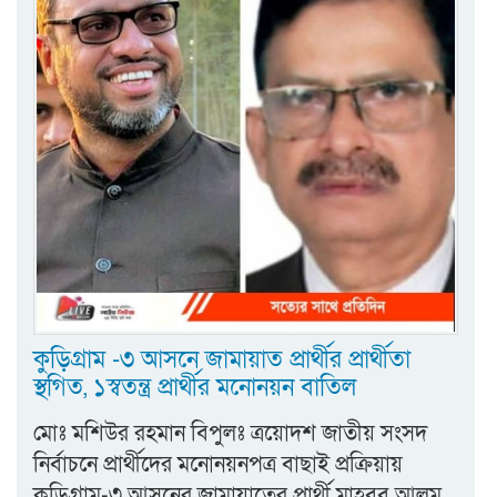
কুড়িগ্রাম -৩ আসনে জামায়াত প্রার্থীর প্রার্থীতা
স্থগিত, ১স্বতন্ত্র প্রার্থীর মনোনয়ন বাতিল
মোঃ মশিউর রহমান বিপুলঃ ‎ত্রয়োদশ জাতীয় সংসদ
নির্বাচনে প্রার্থীদের মনোনয়নপত্র বাছাই প্রক্রিয়ায়
কুড়িগ্রাম-৩ আসনের জামায়াতের প্রার্থী মাহবুব আলম