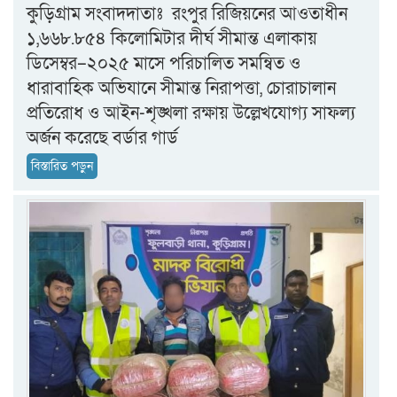
কুড়িগ্রাম সংবাদদাতাঃ রংপুর রিজিয়নের আওতাধীন
১,৬৬৮.৮৫৪ কিলোমিটার দীর্ঘ সীমান্ত এলাকায়
ডিসেম্বর–২০২৫ মাসে পরিচালিত সমন্বিত ও
ধারাবাহিক অভিযানে সীমান্ত নিরাপত্তা, চোরাচালান
প্রতিরোধ ও আইন-শৃঙ্খলা রক্ষায় উল্লেখযোগ্য সাফল্য
অর্জন করেছে বর্ডার গার্ড
বিস্তারিত পড়ুন