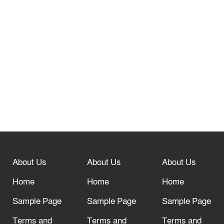
তেরখাদায় সোনালী ব্যাংকের বর্ণাঢ্য
শোভাযাত্রা, লিফলেট বিতরণ
নবীনগরে সোলার সিস্টেমে অনাবাদি জমিতে
আউশ আবাদে কৃষকের ভাগ্য বদল
বিশ্ব ফুটবলের সর্বোচ্চ নিয়ন্ত্রক সংস্থার সাথে
“অসহযোগ” আন্দোলনের হুমকি
About Us
About Us
About Us
আল্লাহ তাআলা তাঁর বান্দার জন্য তাওবার
Home
Home
Home
দরজা খোলা রেখেছেন
Sample Page
Sample Page
Sample Page
Terms and
Terms and
Terms and