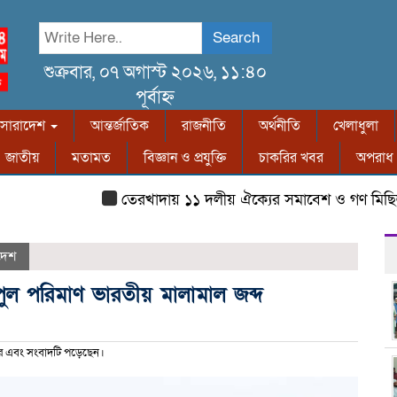
Search
শুক্রবার, ০৭ অগাস্ট ২০২৬, ১১:৪০
পূর্বাহ্ন
সারাদেশ
আন্তর্জাতিক
রাজনীতি
অর্থনীতি
খেলাধুলা
জাতীয়
মতামত
বিজ্ঞান ও প্রযুক্তি
চাকরির খবর
অপরাধ
তেরখাদায় ১১ দলীয় ঐক্যের সমাবেশ ও গণ মিছিল
দেশ
িপুল পরিমাণ ভারতীয় মালামাল জব্দ
র এবং সংবাদটি পড়েছেন।