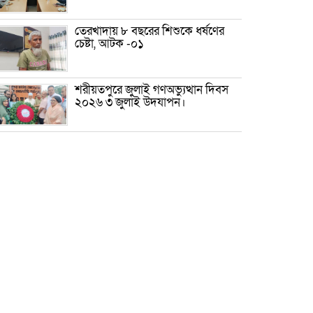
তেরখাদায় ৮ বছরের শিশুকে ধর্ষণের
চেষ্টা, আটক -০১
শরীয়তপুরে জুলাই গণঅভ্যুত্থান দিবস
২০২৬ ৩ জুলাই উদযাপন।
৫ আগস্ট ঘিরে গোপালগঞ্জে বাড়তি
নিরাপত্তা; মাঠে ৫ প্লাটুন বিজিবি,
জোরদার টহল-নজরদারি
দোয়ারাবাজারে শিশুকে ফুসলিয়ে
বলাৎকার, যুবক গ্রেপ্তার
তেরখাদায় সোনালী ব্যাংকের বর্ণাঢ্য
শোভাযাত্রা, লিফলেট বিতরণ