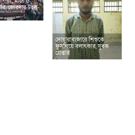
পত্তা; মাঠে ৫
িজিবি, জোরদার টহল-
দোয়ারাবাজারে শিশুকে
ফুসলিয়ে বলাৎকার, যুবক
গ্রেপ্তার