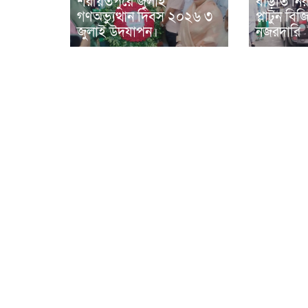
শরীয়তপুরে জুলাই
বাড়তি নিরা
গণঅভ্যুত্থান দিবস ২০২৬ ৩
প্লাটুন ব
জুলাই উদযাপন।
নজরদারি