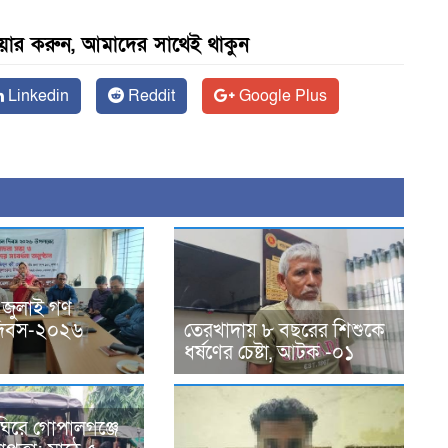
েয়ার করুন, আমাদের সাথেই থাকুন
Linkedin
Reddit
Google Plus
 জুলাই গণ
ন দিবস-২০২৬
তেরখাদায় ৮ বছরের শিশুকে
ধর্ষণের চেষ্টা, আটক -০১
ঘিরে গোপালগঞ্জে