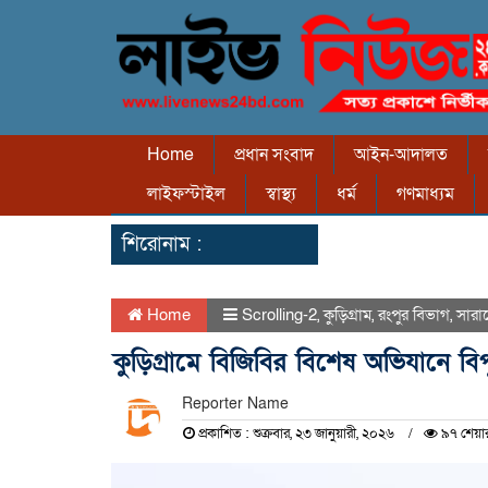
Home
প্রধান সংবাদ
আইন-আদালত
লাইফস্টাইল
স্বাস্থ্য
ধর্ম
গণমাধ্যম
শিরোনাম :
Home
Scrolling-2
,
কুড়িগ্রাম
,
রংপুর বিভাগ
,
সারা
কুড়িগ্রামে বিজিবির বিশেষ অভিযানে ব
Reporter Name
প্রকাশিত : শুক্রবার, ২৩ জানুয়ারী, ২০২৬
৯৭ শেয়া