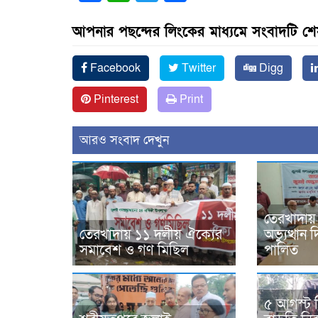
আপনার পছন্দের লিংকের মাধ্যমে সংবাদটি শ
Facebook
Twitter
Digg
Pinterest
Print
আরও সংবাদ দেখুন
তেরখাদায়
তেরখাদায় ১১ দলীয় ঐক্যের
অভ্যুত্থা
সমাবেশ ও গণ মিছিল
পালিত
৫ আগস্ট 