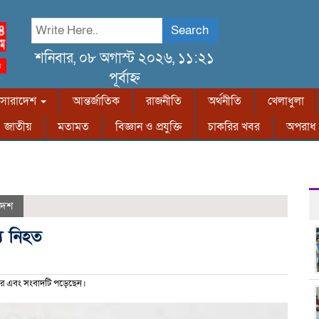
Search
শনিবার, ০৮ অগাস্ট ২০২৬, ১১:২১
পূর্বাহ্ন
সারাদেশ
আন্তর্জাতিক
রাজনীতি
অর্থনীতি
খেলাধুলা
জাতীয়
মতামত
বিজ্ঞান ও প্রযুক্তি
চাকরির খবর
অপরাধ
দেশ
্য নিহত
র এবং সংবাদটি পড়েছেন।