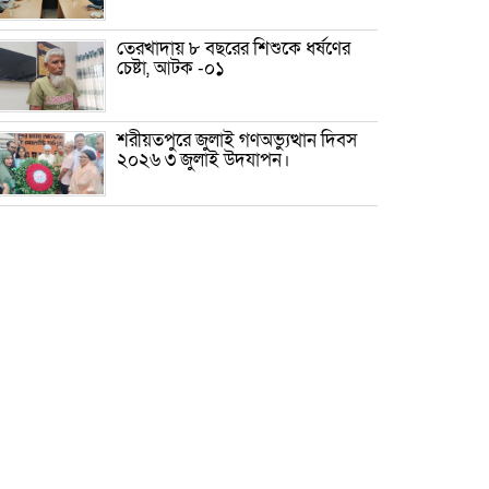
তেরখাদায় ৮ বছরের শিশুকে ধর্ষণের
চেষ্টা, আটক -০১
শরীয়তপুরে জুলাই গণঅভ্যুত্থান দিবস
২০২৬ ৩ জুলাই উদযাপন।
৫ আগস্ট ঘিরে গোপালগঞ্জে বাড়তি
নিরাপত্তা; মাঠে ৫ প্লাটুন বিজিবি,
জোরদার টহল-নজরদারি
দোয়ারাবাজারে শিশুকে ফুসলিয়ে
বলাৎকার, যুবক গ্রেপ্তার
তেরখাদায় সোনালী ব্যাংকের বর্ণাঢ্য
শোভাযাত্রা, লিফলেট বিতরণ