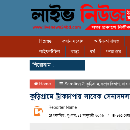
Home
প্রধান সংবাদ
আইন-আদালত
লাইফস্টাইল
স্বাস্থ্য
ধর্ম
গণমাধ্যম
শিরোনাম :
Home
Scrolling-2
,
কুড়িগ্রাম
,
রংপুর বিভাগ
,
সারা
কুড়িগ্রামে ট্রাকচাপায় সাবেক সেনাসদস
Reporter Name
প্রকাশিত : বুধবার, ১৪ জানুয়ারী, ২০২৬
১৩১ শেয়া