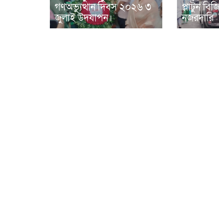
গণঅভ্যুত্থান দিবস ২০২৬ ৩
প্লাটুন ব
জুলাই উদযাপন।
নজরদারি