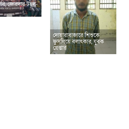
িজিবি, জোরদার টহল-
দোয়ারাবাজারে শিশুকে
ফুসলিয়ে বলাৎকার, যুবক
গ্রেপ্তার