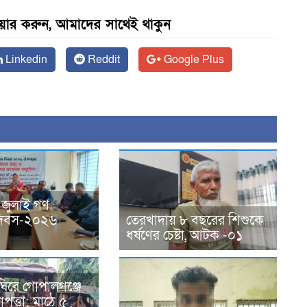
েয়ার করুন, আমাদের সাথেই থাকুন
Linkedin
Reddit
Google Plus
 জুলাই গণ
ন দিবস-২০২৬
তেরখাদায় ৮ বছরের শিশুকে
ধর্ষণের চেষ্টা, আটক -০১
ঘিরে গোপালগঞ্জে
পত্তা; মাঠে ৫