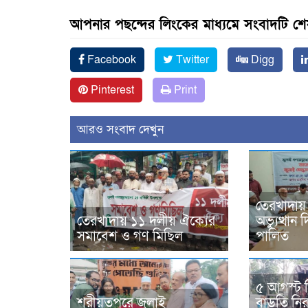
আপনার পছন্দের লিংকের মাধ্যমে সংবাদটি শ
Facebook
Twitter
Digg
Pinterest
Print
আরও সংবাদ দেখুন
তেরখাদায়
তেরখাদায় ১১ দলীয় ঐক্যের
অভ্যুত্থা
সমাবেশ ও গণ মিছিল
পালিত
৫ আগস্ট 
শরীয়তপুরে জুলাই
বাড়তি নিরা