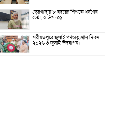
তেরখাদায় ৮ বছরের শিশুকে ধর্ষণের
চেষ্টা, আটক -০১
শরীয়তপুরে জুলাই গণঅভ্যুত্থান দিবস
২০২৬ ৩ জুলাই উদযাপন।
৫ আগস্ট ঘিরে গোপালগঞ্জে বাড়তি
নিরাপত্তা; মাঠে ৫ প্লাটুন বিজিবি,
জোরদার টহল-নজরদারি
দোয়ারাবাজারে শিশুকে ফুসলিয়ে
বলাৎকার, যুবক গ্রেপ্তার
তেরখাদায় সোনালী ব্যাংকের বর্ণাঢ্য
শোভাযাত্রা, লিফলেট বিতরণ