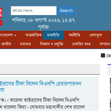
Search
শনিবার, ০৮ অগাস্ট ২০২৬, ১২:৪৭
পূর্বাহ্ন
সারাদেশ
আন্তর্জাতিক
রাজনীতি
অর্থনীতি
খেলাধুলা
জাতীয়
মতামত
বিজ্ঞান ও প্রযুক্তি
চাকরির খবর
অপরাধ
তেরখাদা
ইরাসের টিকা নিলেন বিএনপি চেয়ারপারসন
য়া
স্ক।। করোনা ভাইরাসের টিকা নিলেন বিএনপি
ন খালেদা জিয়া। সোমবার মহাখালীর শেখ রাসেল