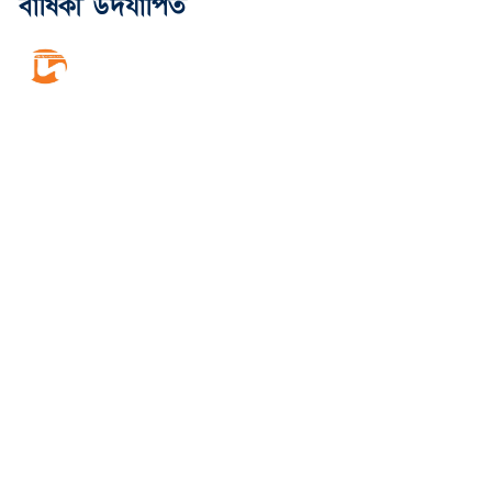
বার্ষিকী উদযাপিত