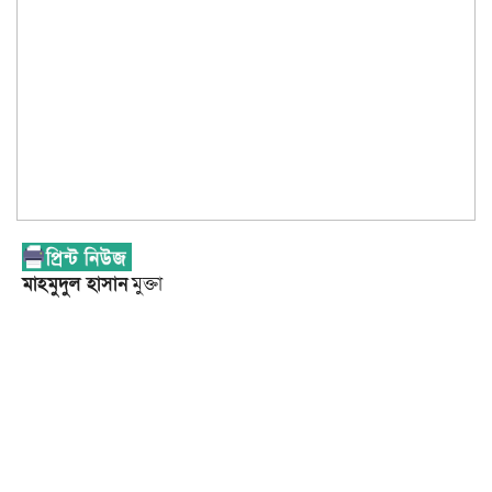
মাহমুদুল হাসান
মুক্তা
|
সংগ্রাম গৌরব ও ঐতিহ্যের পতকাবাহী প্রাণ প্রিয় প্রতিষ্ঠান বাংলাদেশ আওয়ামী
লীগের ৭২তম প্রতিষ্ঠা বার্ষিকী জামালপুরে বিভিন্ন কর্মসূচির মাধ্যমে উদযাপিত
হয়েছে। এ উপলক্ষে বুধবার সকালে বকুলতলাস্থ জেলা আওয়ামী লীগের কার্যালয়ের
সামনে নেতাকর্মীরা জড়ো হয়ে জাতীয় ও দলীয় পতাকা উত্তোলন করে।
পরে জাতির পিতা বঙ্গবন্ধু শেখ মুজিবুর রহমানের প্রতিকৃতিতে পুষ্পস্তবক অর্পন করে
শ্রদ্ধা জানান জেলা আওয়ামী লীগের সভাপতি অ্যাডভোকেট মুহাম্মদ বাকী বিল্লাহ ও
সাধারণ সম্পাদক ফারুক আহাম্মেদ চৌধুরীর নেতৃত্বে আওয়ামী লীগ অঙ্গ ও সহযোগী
সংগঠনের নেতৃবৃন্দ। শ্রদ্ধা নিবেদন শেষে দলীয় কার্যালয়ে প্রতিষ্ঠা বার্ষিকী উপলক্ষে