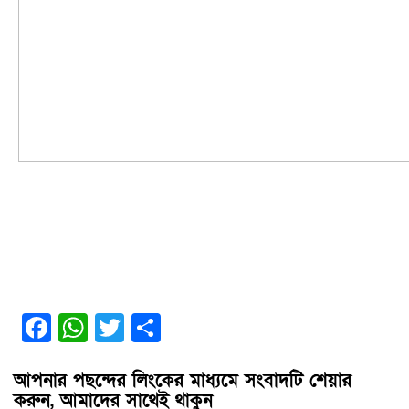
জামালপুর জেলা আওয়ামী লীগের সভাপতি অ্যাডভোকেট মুহাম্মদ বাকী বিল্লাহ’র
সভাপতিত্বে ও সাধারণ সম্পাদক ফারুক আহাম্মেদ চৌধুরীর সঞ্চালনায় আয়োজিত
আলোচনা সভায় বক্তব্য রাখেন জেলা আওয়ামী লীগের সহ-সভাপতি সৈয়দ আতিকুর
রহমান ছানা, সাংগঠনিক সম্পাদক ও পৌরসভার মেয়র ছানোয়ার হোসেন ছানু প্রমুখ।
আলোচনা সভায় বক্তারা মহামারী করোনা ভাইরাসের প্রাদুর্ভাব থেকে সকলকে
সচেতন থাকা এবং করোনা ভাইরাস মোকাবেলায় আওয়ামী লীগের নেতাকর্মীদের
সর্বস্তরের মানুষে পাশে থাকার আহবান জানান।
Facebook
WhatsApp
Twitter
Share
আপনার পছন্দের লিংকের মাধ্যমে সংবাদটি শেয়ার
করুন, আমাদের সাথেই থাকুন