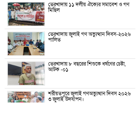
তেরখাদায় ১১ দলীয় ঐক্যের সমাবেশ ও গণ
মিছিল
তেরখাদায় জুলাই গণ অভ্যুত্থান দিবস-২০২৬
পালিত
তেরখাদায় ৮ বছরের শিশুকে ধর্ষণের চেষ্টা,
আটক -০১
শরীয়তপুরে জুলাই গণঅভ্যুত্থান দিবস ২০২৬
৩ জুলাই উদযাপন।
৫ আগস্ট ঘিরে গোপালগঞ্জে বাড়তি নিরাপত্তা;
মাঠে ৫ প্লাটুন বিজিবি, জোরদার টহল-
নজরদারি