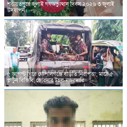
শরীয়তপুরে জুলাই গণঅভ্যুত্থান দিবস ২০২৬ ৩ জুলাই
উদযাপন।
৫ আগস্ট ঘিরে গোপালগঞ্জে বাড়তি নিরাপত্তা; মাঠে ৫
প্লাটুন বিজিবি, জোরদার টহল-নজরদারি