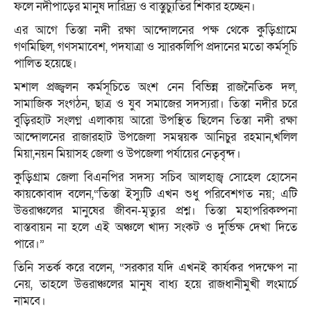
ফলে নদীপাড়ের মানুষ দারিদ্র্য ও বাস্তুচ্যুতির শিকার হচ্ছেন।
এর আগে তিস্তা নদী রক্ষা আন্দোলনের পক্ষ থেকে কুড়িগ্রামে
গণমিছিল, গণসমাবেশ, পদযাত্রা ও স্মারকলিপি প্রদানের মতো কর্মসূচি
পালিত হয়েছে।
মশাল প্রজ্জ্বলন কর্মসূচিতে অংশ নেন বিভিন্ন রাজনৈতিক দল,
সামাজিক সংগঠন, ছাত্র ও যুব সমাজের সদস্যরা। তিস্তা নদীর চরে
বুড়িরহাট সংলগ্ন এলাকায় আরো উপস্থিত ছিলেন তিস্তা নদী রক্ষা
আন্দোলনের রাজারহাট উপজেলা সমন্বয়ক আনিচুর রহমান,খলিল
মিয়া,নয়ন মিয়াসহ জেলা ও উপজেলা পর্যায়ের নেতৃবৃন্দ।
কুড়িগ্রাম জেলা বিএনপির সদস্য সচিব আলহাজ্ব সোহেল হোসেন
কায়কোবাদ বলেন,“তিস্তা ইস্যুটি এখন শুধু পরিবেশগত নয়; এটি
উত্তরাঞ্চলের মানুষের জীবন-মৃত্যুর প্রশ্ন। তিস্তা মহাপরিকল্পনা
বাস্তবায়ন না হলে এই অঞ্চলে খাদ্য সংকট ও দুর্ভিক্ষ দেখা দিতে
পারে।”
তিনি সতর্ক করে বলেন, “সরকার যদি এখনই কার্যকর পদক্ষেপ না
নেয়, তাহলে উত্তরাঞ্চলের মানুষ বাধ্য হয়ে রাজধানীমুখী লংমার্চে
নামবে।