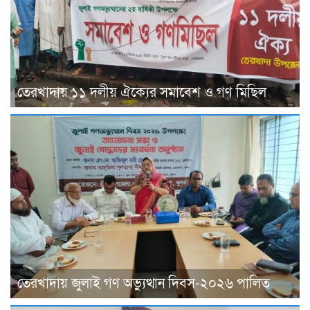
তেরখাদায় ১১ দলীয় ঐক্যের সমাবেশ ও গণ মিছিল
তেরখাদায় জুলাই গণ অভ্যুত্থান দিবস-২০২৬ পালিত