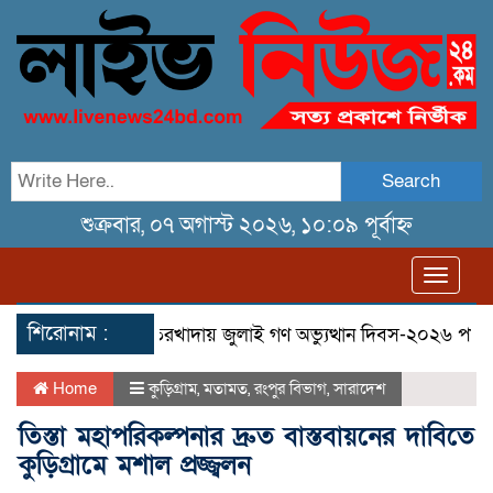
Search
শুক্রবার, ০৭ অগাস্ট ২০২৬, ১০:০৯ পূর্বাহ্ন
Toggl
navig
শিরোনাম :
গণ মিছিল
তেরখাদায় জুলাই গণ অভ্যুত্থান দিবস-২০২৬ পালিত
ত
Home
কুড়িগ্রাম
,
মতামত
,
রংপুর বিভাগ
,
সারাদেশ
তিস্তা মহাপরিকল্পনার দ্রুত বাস্তবায়নের দাবিতে
কুড়িগ্রামে মশাল প্রজ্জ্বলন