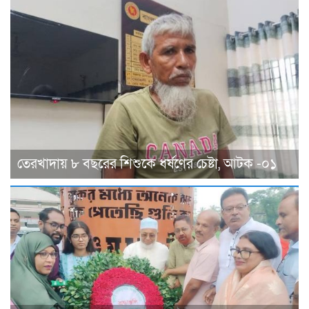
তেরখাদায় ৮ বছরের শিশুকে ধর্ষণের চেষ্টা, আটক -০১