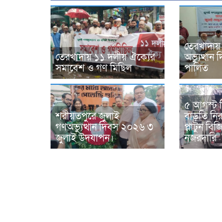
তেরখাদায়
তেরখাদায় ১১ দলীয় ঐক্যের
অভ্যুত্থা
সমাবেশ ও গণ মিছিল
পালিত
৫ আগস্ট 
শরীয়তপুরে জুলাই
বাড়তি নিরা
গণঅভ্যুত্থান দিবস ২০২৬ ৩
প্লাটুন ব
জুলাই উদযাপন।
নজরদারি