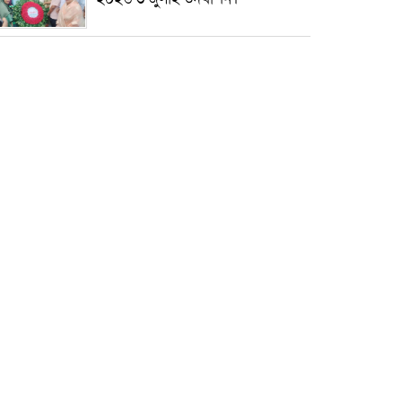
৫ আগস্ট ঘিরে গোপালগঞ্জে বাড়তি
নিরাপত্তা; মাঠে ৫ প্লাটুন বিজিবি,
জোরদার টহল-নজরদারি
দোয়ারাবাজারে শিশুকে ফুসলিয়ে
বলাৎকার, যুবক গ্রেপ্তার
তেরখাদায় সোনালী ব্যাংকের বর্ণাঢ্য
শোভাযাত্রা, লিফলেট বিতরণ
নবীনগরে সোলার সিস্টেমে অনাবাদি
জমিতে আউশ আবাদে কৃষকের ভাগ্য
বদল
বিশ্ব ফুটবলের সর্বোচ্চ নিয়ন্ত্রক সংস্থার