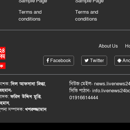
Sample Page
Sample Page
Terms and
Terms and
conditions
conditions
About Us
H
Facebook
Twitter
And
নিউজ মেইল- news.livenews24
রকাশক:
দিল আফসানা স্নিগ্ধা
,
 রহমান.
সিভি পাঠান- info.livenews24
্পাদক:
ফরিদ উদ্দিন মুপ্তি
,
01916614444
রহমান
,
্থপনা সম্পাদক:
খশরুজ্জামান