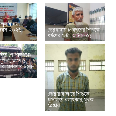
 জুলাই গণ
ন দিবস-২০২৬
তেরখাদায় ৮ বছরের শিশুকে
ধর্ষণের চেষ্টা, আটক -০১
ঘিরে গোপালগঞ্জে
পত্তা; মাঠে ৫
িজিবি, জোরদার টহল-
দোয়ারাবাজারে শিশুকে
ফুসলিয়ে বলাৎকার, যুবক
গ্রেপ্তার