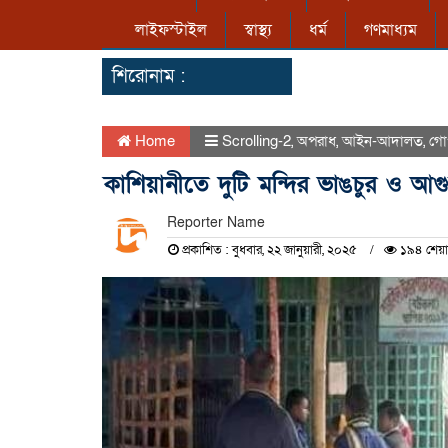
লাইফস্টাইল
স্বাস্থ্য
ধর্ম
গণমাধ্যম
শিরোনাম :
Home
Scrolling-2
,
অপরাধ
,
আইন-আদালত
,
গো
কাশিয়ানীতে দুটি মন্দির ভাঙচুর ও আগ
Reporter Name
প্রকাশিত : বুধবার, ২২ জানুয়ারী, ২০২৫
১৯৪ শেয়া