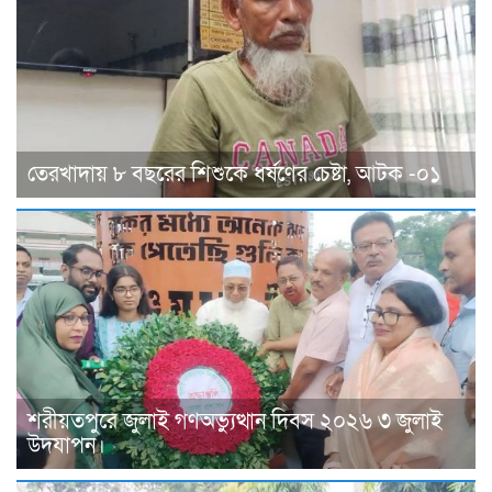
তেরখাদায় ৮ বছরের শিশুকে ধর্ষণের চেষ্টা, আটক -০১
শরীয়তপুরে জুলাই গণঅভ্যুত্থান দিবস ২০২৬ ৩ জুলাই
উদযাপন।