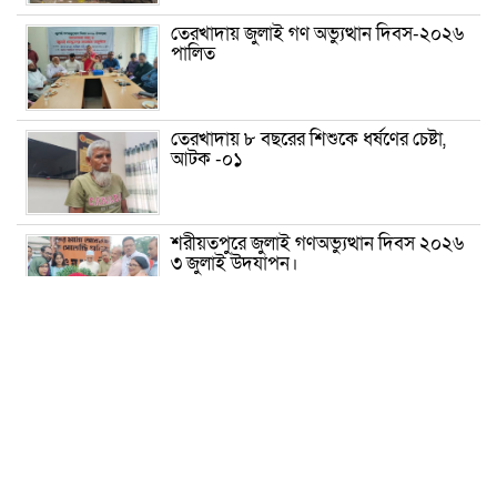
তেরখাদায় জুলাই গণ অভ্যুত্থান দিবস-২০২৬
পালিত
তেরখাদায় ৮ বছরের শিশুকে ধর্ষণের চেষ্টা,
আটক -০১
শরীয়তপুরে জুলাই গণঅভ্যুত্থান দিবস ২০২৬
৩ জুলাই উদযাপন।
৫ আগস্ট ঘিরে গোপালগঞ্জে বাড়তি নিরাপত্তা;
মাঠে ৫ প্লাটুন বিজিবি, জোরদার টহল-
নজরদারি
দোয়ারাবাজারে শিশুকে ফুসলিয়ে বলাৎকার,
যুবক গ্রেপ্তার