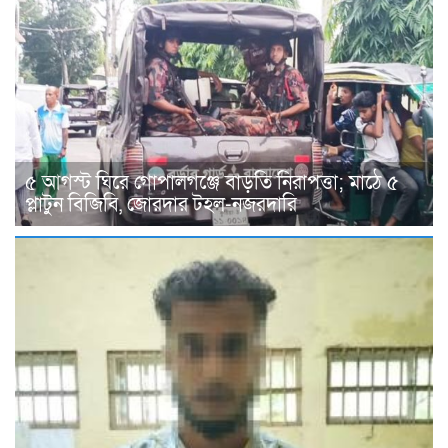
৫ আগস্ট ঘিরে গোপালগঞ্জে বাড়তি নিরাপত্তা; মাঠে ৫
প্লাটুন বিজিবি, জোরদার টহল-নজরদারি