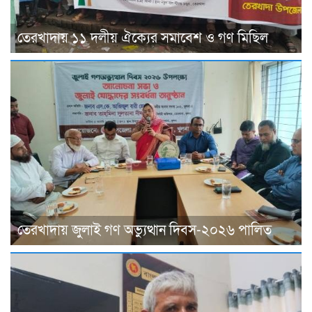
তেরখাদায় ১১ দলীয় ঐক্যের সমাবেশ ও গণ মিছিল
তেরখাদায় জুলাই গণ অভ্যুত্থান দিবস-২০২৬ পালিত