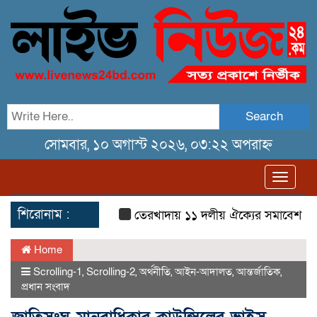
Search
সোমবার, ১০ অগাস্ট ২০২৬, ০৩:২২ অপরাহ্ন
Toggl
navig
শিরোনাম :
তেরখাদায় ১১ দলীয় ঐক্যের সমাবেশ ও গণ মি
Home
Scrolling-1
,
Scrolling-2
,
অর্থনীতি
,
আইন-আদালত
,
আন্তর্জাতিক
,
প্রধান সংবাদ