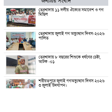
জনপ্রিয় সংবাদ
তেরখাদায় ১১ দলীয় ঐক্যের সমাবেশ ও গণ
মিছিল
তেরখাদায় জুলাই গণ অভ্যুত্থান দিবস-২০২৬
পালিত
তেরখাদায় ৮ বছরের শিশুকে ধর্ষণের চেষ্টা,
আটক -০১
শরীয়তপুরে জুলাই গণঅভ্যুত্থান দিবস ২০২৬
৩ জুলাই উদযাপন।
৫ আগস্ট ঘিরে গোপালগঞ্জে বাড়তি নিরাপত্তা;
মাঠে ৫ প্লাটুন বিজিবি, জোরদার টহল-
নজরদারি