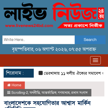
Search
বৃহস্পতিবার, ০৬ অগাস্ট ২০২৬, ০৭:৫৫ অপরাহ্ন
Toggl
navig
শিরোনাম :
তেরখাদায় ১১ দলীয় ঐক্যের সমাবেশ ও গণ মি
Home
Scrolling-2
,
অর্থনীতি
,
আন্তর্জাতিক
,
গণমাধ্যম
,
প্রধান সংবাদ
বাংলাদেশকে সহযোগিতার আশ্বাস মার্কিন