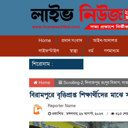
Home
প্রধান সংবাদ
আইন-আদালত
লাইফস্টাইল
স্বাস্থ্য
ধর্ম
গণমাধ্যম
শিরোনাম :
Home
Scrolling-2
,
দিনাজপুর
,
রংপুর বিভাগ
,
সার
বিরামপুরে বৃত্তিপ্রাপ্ত শিক্ষার্থীদের ম
Reporter Name
প্রকাশিত : মঙ্গলবার, ২৯ আগস্ট, ২০২৩
৩১৫ শেয়