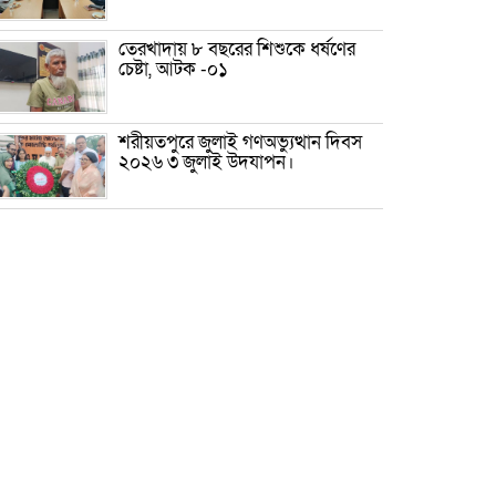
তেরখাদায় ৮ বছরের শিশুকে ধর্ষণের
চেষ্টা, আটক -০১
শরীয়তপুরে জুলাই গণঅভ্যুত্থান দিবস
২০২৬ ৩ জুলাই উদযাপন।
৫ আগস্ট ঘিরে গোপালগঞ্জে বাড়তি
নিরাপত্তা; মাঠে ৫ প্লাটুন বিজিবি,
জোরদার টহল-নজরদারি
দোয়ারাবাজারে শিশুকে ফুসলিয়ে
বলাৎকার, যুবক গ্রেপ্তার
তেরখাদায় সোনালী ব্যাংকের বর্ণাঢ্য
শোভাযাত্রা, লিফলেট বিতরণ