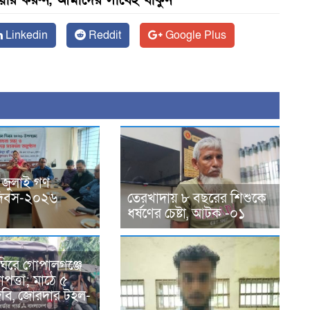
েয়ার করুন, আমাদের সাথেই থাকুন
Linkedin
Reddit
Google Plus
 জুলাই গণ
ন দিবস-২০২৬
তেরখাদায় ৮ বছরের শিশুকে
ধর্ষণের চেষ্টা, আটক -০১
ঘিরে গোপালগঞ্জে
পত্তা; মাঠে ৫
িজিবি, জোরদার টহল-