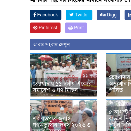
আপনার পছন্দের লিংকের মাধ্যমে সংবাদটি শ
Facebook
Twitter
Digg
Pinterest
Print
আরও সংবাদ দেখুন
তেরখাদায়
তেরখাদায় ১১ দলীয় ঐক্যের
অভ্যুত্থা
সমাবেশ ও গণ মিছিল
পালিত
৫ আগস্ট 
শরীয়তপুরে জুলাই
বাড়তি নিরা
গণঅভ্যুত্থান দিবস ২০২৬ ৩
প্লাটুন ব