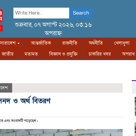
Search
শুক্রবার, ০৭ অগাস্ট ২০২৬, ০৩:১৬
অপরাহ্ন
সারাদেশ
আন্তর্জাতিক
রাজনীতি
অর্থনীতি
খেলাধুলা
জাতীয়
মতামত
বিজ্ঞান ও প্রযুক্তি
চাকরির খবর
অপরাধ
াদেশ
াঝে সনদ ও অর্থ বিতরণ
ার এবং সংবাদটি পড়েছেন।