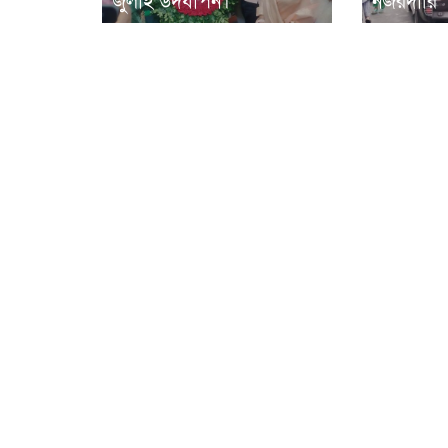
জুলাই উদযাপন।
নজরদারি