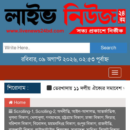
Search
রবিবার, ০৯ অগাস্ট ২০২৬, ০২:৫৩ পূর্বাহ্ন
Toggl
navig
শিরোনাম :
তেরখাদায় ১১ দলীয় ঐক্যের সমাবেশ ও গণ মি
Home
Scrolling-1
,
Scrolling-2
,
অর্থনীতি
,
আইন-আদালত
,
আন্তর্জাতিক
,
খুলনা বিভাগ
,
খেলাধুলা
,
গণমাধ্যম
,
চট্রগ্রাম বিভাগ
,
ঢাকা বিভাগ
,
ফিচার
,
বরিশাল বিভাগ
,
বিনোদন
,
ময়মনসিংহ বিভাগ
,
রংপুর বিভাগ
,
রাজনীতি
,
রাজশাহী বিভাগ
,
লাইফস্টাইল
,
শিক্ষাঙ্গন
,
সারাদেশ
,
সাহিত্য
,
সিলেট বিভাগ
,