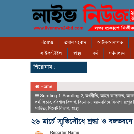
Home
প্রধান সংবাদ
আইন-আদালত
লাইফস্টাইল
স্বাস্থ্য
ধর্ম
গণমাধ্যম
শিরোনাম :
Home
Scrolling-1
,
Scrolling-2
,
অর্থনীতি
,
আইন-আদালত
,
আন্ত
ধর্ম
,
ফিচার
,
বরিশাল বিভাগ
,
বিনোদন
,
ময়মনসিংহ বিভাগ
,
রংপুর
সাহিত্য
,
সিলেট বিভাগ
,
স্বাস্থ্য
২৬ মার্চে স্মৃতিসৌধে শ্রদ্ধা ও বঙ্গভবন
Reporter Name