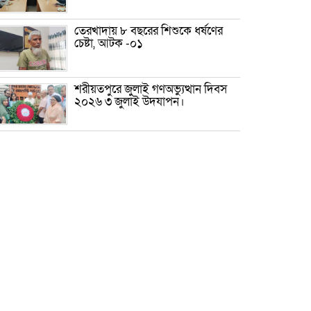
তেরখাদায় ৮ বছরের শিশুকে ধর্ষণের
চেষ্টা, আটক -০১
শরীয়তপুরে জুলাই গণঅভ্যুত্থান দিবস
২০২৬ ৩ জুলাই উদযাপন।
৫ আগস্ট ঘিরে গোপালগঞ্জে বাড়তি
নিরাপত্তা; মাঠে ৫ প্লাটুন বিজিবি,
জোরদার টহল-নজরদারি
দোয়ারাবাজারে শিশুকে ফুসলিয়ে
বলাৎকার, যুবক গ্রেপ্তার
তেরখাদায় সোনালী ব্যাংকের বর্ণাঢ্য
শোভাযাত্রা, লিফলেট বিতরণ