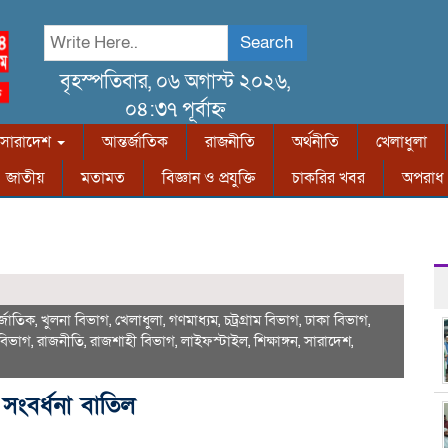
Search
বৃহস্পতিবার, ০৬ অগাস্ট ২০২৬,
০৪:৩৭ পূর্বাহ্ন
সারাদেশ
আন্তর্জাতিক
রাজনীতি
অর্থনীতি
খেলাধুলা
জাতীয়
মতামত
বিজ্ঞান ও প্রযুক্তি
চাকরির খবর
অপরাধ
র্জাতিক
,
খুলনা বিভাগ
,
খেলাধুলা
,
গণমাধ্যম
,
চট্রগ্রাম বিভাগ
,
ঢাকা বিভাগ
,
 বিভাগ
,
রাজনীতি
,
রাজশাহী বিভাগ
,
লাইফস্টাইল
,
শিক্ষাঙ্গন
,
সারাদেশ
,
ে সংবর্ধনা বাতিল