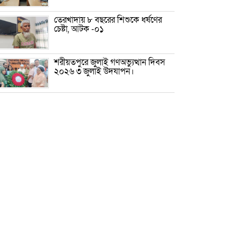
তেরখাদায় ৮ বছরের শিশুকে ধর্ষণের
চেষ্টা, আটক -০১
শরীয়তপুরে জুলাই গণঅভ্যুত্থান দিবস
২০২৬ ৩ জুলাই উদযাপন।
৫ আগস্ট ঘিরে গোপালগঞ্জে বাড়তি
নিরাপত্তা; মাঠে ৫ প্লাটুন বিজিবি,
জোরদার টহল-নজরদারি
দোয়ারাবাজারে শিশুকে ফুসলিয়ে
বলাৎকার, যুবক গ্রেপ্তার
তেরখাদায় সোনালী ব্যাংকের বর্ণাঢ্য
শোভাযাত্রা, লিফলেট বিতরণ