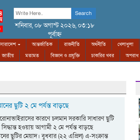
Search
শনিবার, ০৮ অগাস্ট ২০২৬, ০৩:১৮
পূর্বাহ্ন
সারাদেশ
আন্তর্জাতিক
রাজনীতি
অর্থনীতি
খেলাধুলা
জাতীয়
মতামত
বিজ্ঞান ও প্রযুক্তি
চাকরির খবর
অপরাধ
ষ্ঠানের ছুটি ২ মে পর্যন্ত বাড়ছে
 করোনাভাইরাসের কারণে চলমান সরকারি সাধারণ ছুটি
র সিদ্ধান্ত হওয়ায় আগামী ২ মে পর্যন্ত বাড়ছে
ষ্ঠানের ছুটির মেয়াদ। বুধবার (২২ এপ্রিল) এ-সংক্রান্ত