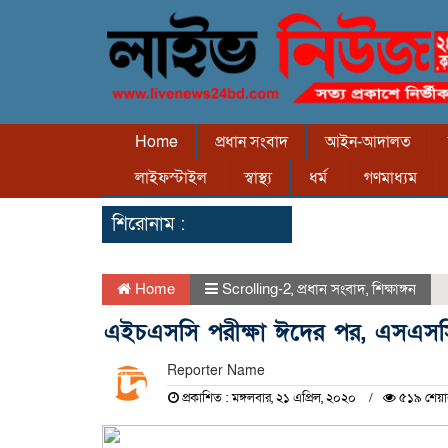
Home
প্রধান সংবাদ
আইন-আদালত
লাইফস্টাইল
স্বাস্থ্য
ধর্ম
গণমাধ্যম
শিরোনাম :
Home
Scrolling-2
,
প্রধান সংবাদ
,
শিক্ষাঙ্গন
এইচএসসি পরীক্ষা ঈদের পর, এসএসসি
Reporter Name
প্রকাশিত : মঙ্গলবার, ২১ এপ্রিল, ২০২০
৫১৯ শেয়া