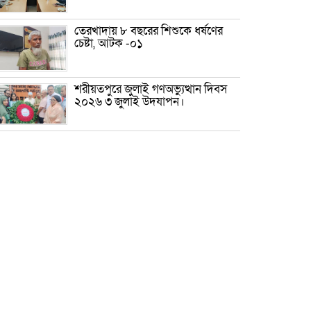
তেরখাদায় ৮ বছরের শিশুকে ধর্ষণের
চেষ্টা, আটক -০১
শরীয়তপুরে জুলাই গণঅভ্যুত্থান দিবস
২০২৬ ৩ জুলাই উদযাপন।
৫ আগস্ট ঘিরে গোপালগঞ্জে বাড়তি
নিরাপত্তা; মাঠে ৫ প্লাটুন বিজিবি,
জোরদার টহল-নজরদারি
দোয়ারাবাজারে শিশুকে ফুসলিয়ে
বলাৎকার, যুবক গ্রেপ্তার
তেরখাদায় সোনালী ব্যাংকের বর্ণাঢ্য
শোভাযাত্রা, লিফলেট বিতরণ