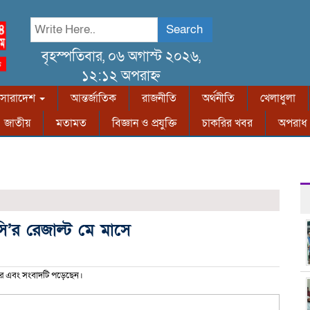
Search
বৃহস্পতিবার, ০৬ অগাস্ট ২০২৬,
১২:১২ অপরাহ্ন
সারাদেশ
আন্তর্জাতিক
রাজনীতি
অর্থনীতি
খেলাধুলা
জাতীয়
মতামত
বিজ্ঞান ও প্রযুক্তি
চাকরির খবর
অপরাধ
’র রেজাল্ট মে মাসে
র এবং সংবাদটি পড়েছেন।