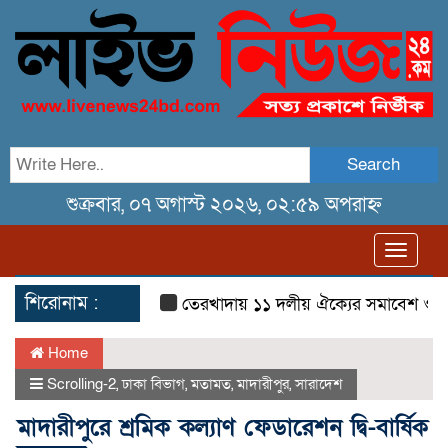
Search
শুক্রবার, ০৭ অগাস্ট ২০২৬, ০২:৫৯ অপরাহ্ন
Toggl
navig
শিরোনাম :
তেরখাদায় ১১ দলীয় ঐক্যের সমাবেশ ও গণ মি
Home
Scrolling-2
,
ঢাকা বিভাগ
,
মতামত
,
মাদারীপুর
,
সারাদেশ
মাদারীপুরে শ্রমিক কল্যাণ ফেডারেশন দ্বি-বার্ষিক