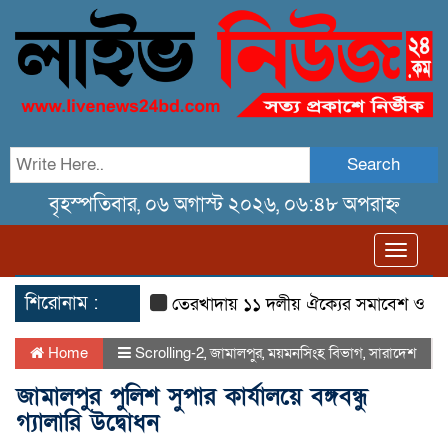
Search
বৃহস্পতিবার, ০৬ অগাস্ট ২০২৬, ০৬:৪৮ অপরাহ্ন
Toggl
navig
শিরোনাম :
তেরখাদায় ১১ দলীয় ঐক্যের সমাবেশ ও গণ মিছি
Home
Scrolling-2
,
জামালপুর
,
ময়মনসিংহ বিভাগ
,
সারাদেশ
জামালপুর পুলিশ সুপার কার্যালয়ে বঙ্গবন্ধু
গ্যালারি উদ্বোধন