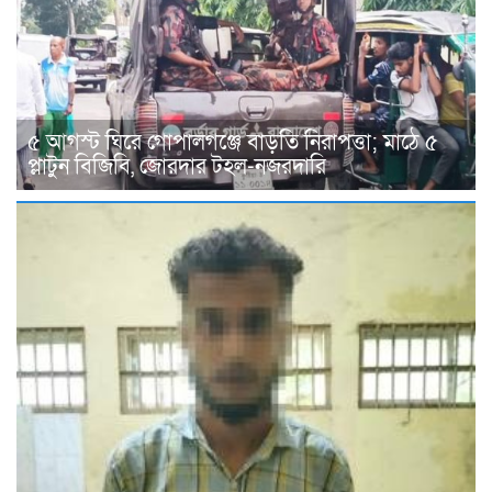
৫ আগস্ট ঘিরে গোপালগঞ্জে বাড়তি নিরাপত্তা; মাঠে ৫
প্লাটুন বিজিবি, জোরদার টহল-নজরদারি