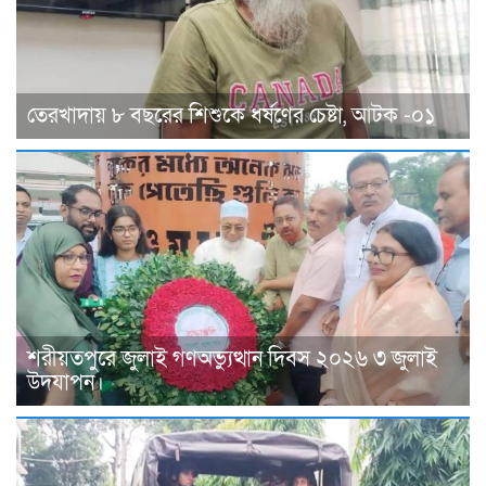
তেরখাদায় ৮ বছরের শিশুকে ধর্ষণের চেষ্টা, আটক -০১
শরীয়তপুরে জুলাই গণঅভ্যুত্থান দিবস ২০২৬ ৩ জুলাই
উদযাপন।