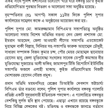
একই সাথে পুলিশ প্রশাসনের উদ্যোগে ‘ঘরে ঘরে বঙ্গবন্ধু চর্চা’র কুইজ
প্রতিযোগিতার পুরস্কার বিতরণ ও আলোচনা সভা অনুষ্ঠিত হয়েছে।
বৃহস্পতিবার (৩১ আগস্ট) সকাল ১১টার দিকে পুলিশ সুপার
কার্যালয়ের সম্মেলন কক্ষে এ অনুষ্ঠানের আয়োজন করা হয়।
পুলিশ সুপার মো. কামরুজ্জামান বিপিএম’র সভাপতিত্বে অনুষ্ঠিত
আলোচনা সভায় বিশেষ অতিথির বক্তব্য দেন জেলা প্রশাসক মো.
ইমরান আহমেদ, জেলা আওয়ামী লীগের সভাপতি এডভোকেট
মুহাম্মদ বাকী বিল্লাহ, সিনিয়র সহ-সভাপতি ফারুক আহাম্মেদ চৌধুরী,
সাধারণ সম্পাদক বিজন কুমার চন্দ, পৌর মেয়র মোহাম্মদ ছানোয়ার
হোসেন ছানু, জেলা মুক্তিযোদ্ধা সংসদের সাবেক ডেপুটি কমান্ডার বীর
মুক্তিযোদ্ধা সুজায়েত আলী ফকির, জামালপুর টিভি রিপোর্টার্স ইউনিটির
সভাপতি ফজলে এলাহী মাকাম, কুইজ প্রতিযোগিতায় বিজয়ী
মোশাররফ হোসেন সৌরভ প্রমুখ।
প্রধান অতিথি ময়মনসিংহ রেঞ্জের ডিআইজি দেবদাস ভট্টাচার্য্য
বিপিএম তাঁর বক্তব্যে বলেন, পুলিশ সুপার কার্যালয়ে বঙ্গবন্ধু গ্যালারি
প্রতিষ্ঠা একটি সুদূরপ্রসারী ইতিবাচক পদক্ষেপ। এ গ্যালারিতে বঙ্গবন্ধুর
বেশকিছু দুর্লভ ছবি স্থান পেয়েছে। এছাড়া এখানে রয়েছে বঙ্গবন্ধুকে
নিয়ে বিভিন্ন লেখকের বই। মুক্তিযুদ্ধ ও বঙ্গবন্ধুকে জানতে বর্তমান