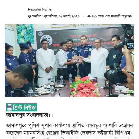
Reporter Name
প্রকাশিত : বৃহস্পতিবার, ৩১ আগস্ট, ২০২৩
২৬১ শেয়ার এবং সংবাদটি পড়েছেন।
জামালপুর সংবাদদাতা।।
জামালপুরে পুলিশ সুপার কার্যালয়ে স্থাপিত বঙ্গবন্ধুর গ্যালারি উদ্বোধন
করেছেন ময়মনসিংহ রেঞ্জের ডিআইজি দেবদাস ভট্টাচার্য্য বিপিএম।