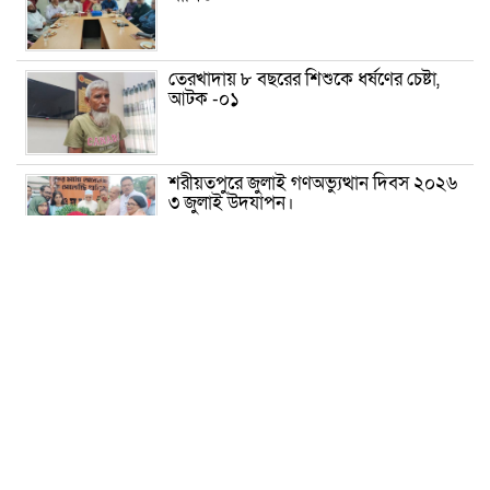
তেরখাদায় ৮ বছরের শিশুকে ধর্ষণের চেষ্টা,
আটক -০১
শরীয়তপুরে জুলাই গণঅভ্যুত্থান দিবস ২০২৬
৩ জুলাই উদযাপন।
৫ আগস্ট ঘিরে গোপালগঞ্জে বাড়তি নিরাপত্তা;
মাঠে ৫ প্লাটুন বিজিবি, জোরদার টহল-
নজরদারি
দোয়ারাবাজারে শিশুকে ফুসলিয়ে বলাৎকার,
যুবক গ্রেপ্তার