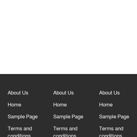
তেরখাদায় সোনালী ব্যাংকের বর্ণাঢ্য
শোভাযাত্রা, লিফলেট বিতরণ
নবীনগরে সোলার সিস্টেমে অনাবাদি জমিতে
আউশ আবাদে কৃষকের ভাগ্য বদল
বিশ্ব ফুটবলের সর্বোচ্চ নিয়ন্ত্রক সংস্থার সাথে
“অসহযোগ” আন্দোলনের হুমকি
About Us
About Us
About Us
আল্লাহ তাআলা তাঁর বান্দার জন্য তাওবার
দরজা খোলা রেখেছেন
Home
Home
Home
Sample Page
Sample Page
Sample Page
Terms and
Terms and
Terms and
conditions
conditions
conditions