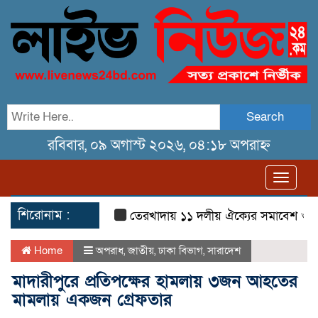
Search
রবিবার, ০৯ অগাস্ট ২০২৬, ০৪:১৮ অপরাহ্ন
Toggl
navig
শিরোনাম :
তেরখাদায় ১১ দলীয় ঐক্যের সমাবেশ ও গণ মি
Home
অপরাধ
,
জাতীয়
,
ঢাকা বিভাগ
,
সারাদেশ
মাদারীপুরে প্রতিপক্ষের হামলায় ৩জন আহতের
মামলায় একজন গ্রেফতার