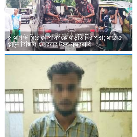
৫ আগস্ট ঘিরে গোপালগঞ্জে বাড়তি নিরাপত্তা; মাঠে ৫
প্লাটুন বিজিবি, জোরদার টহল-নজরদারি