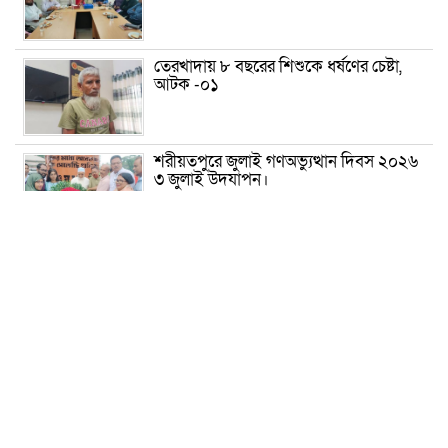
তেরখাদায় ৮ বছরের শিশুকে ধর্ষণের চেষ্টা,
আটক -০১
শরীয়তপুরে জুলাই গণঅভ্যুত্থান দিবস ২০২৬
৩ জুলাই উদযাপন।
৫ আগস্ট ঘিরে গোপালগঞ্জে বাড়তি নিরাপত্তা;
মাঠে ৫ প্লাটুন বিজিবি, জোরদার টহল-
নজরদারি
দোয়ারাবাজারে শিশুকে ফুসলিয়ে বলাৎকার,
যুবক গ্রেপ্তার