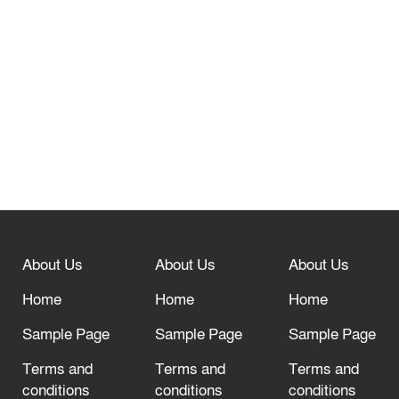
তেরখাদায় সোনালী ব্যাংকের বর্ণাঢ্য
শোভাযাত্রা, লিফলেট বিতরণ
নবীনগরে সোলার সিস্টেমে অনাবাদি জমিতে
আউশ আবাদে কৃষকের ভাগ্য বদল
বিশ্ব ফুটবলের সর্বোচ্চ নিয়ন্ত্রক সংস্থার সাথে
“অসহযোগ” আন্দোলনের হুমকি
About Us
About Us
About Us
আল্লাহ তাআলা তাঁর বান্দার জন্য তাওবার
দরজা খোলা রেখেছেন
Home
Home
Home
Sample Page
Sample Page
Sample Page
Terms and
Terms and
Terms and
conditions
conditions
conditions