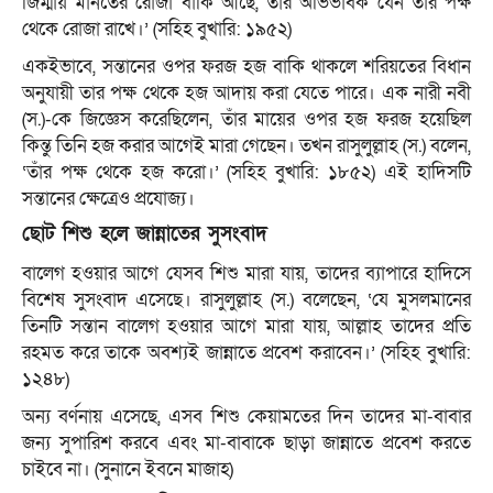
জিম্মায় মানতের রোজা বাকি আছে, তার অভিভাবক যেন তার পক্ষ
থেকে রোজা রাখে।’ (সহিহ বুখারি: ১৯৫২)
একইভাবে, সন্তানের ওপর ফরজ হজ বাকি থাকলে শরিয়তের বিধান
অনুযায়ী তার পক্ষ থেকে হজ আদায় করা যেতে পারে। এক নারী নবী
(স.)-কে জিজ্ঞেস করেছিলেন, তাঁর মায়ের ওপর হজ ফরজ হয়েছিল
কিন্তু তিনি হজ করার আগেই মারা গেছেন। তখন রাসুলুল্লাহ (স.) বলেন,
‘তাঁর পক্ষ থেকে হজ করো।’ (সহিহ বুখারি: ১৮৫২) এই হাদিসটি
সন্তানের ক্ষেত্রেও প্রযোজ্য।
ছোট শিশু হলে জান্নাতের সুসংবাদ
বালেগ হওয়ার আগে যেসব শিশু মারা যায়, তাদের ব্যাপারে হাদিসে
বিশেষ সুসংবাদ এসেছে। রাসুলুল্লাহ (স.) বলেছেন, ‘যে মুসলমানের
তিনটি সন্তান বালেগ হওয়ার আগে মারা যায়, আল্লাহ তাদের প্রতি
রহমত করে তাকে অবশ্যই জান্নাতে প্রবেশ করাবেন।’ (সহিহ বুখারি:
১২৪৮)
অন্য বর্ণনায় এসেছে, এসব শিশু কেয়ামতের দিন তাদের মা-বাবার
জন্য সুপারিশ করবে এবং মা-বাবাকে ছাড়া জান্নাতে প্রবেশ করতে
চাইবে না। (সুনানে ইবনে মাজাহ)