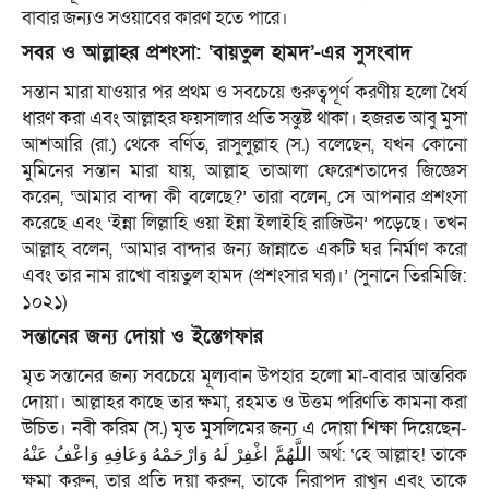
বাবার জন্যও সওয়াবের কারণ হতে পারে।
সবর ও আল্লাহর প্রশংসা: ‘বায়তুল হামদ’-এর সুসংবাদ
সন্তান মারা যাওয়ার পর প্রথম ও সবচেয়ে গুরুত্বপূর্ণ করণীয় হলো ধৈর্য
ধারণ করা এবং আল্লাহর ফয়সালার প্রতি সন্তুষ্ট থাকা। হজরত আবু মুসা
আশআরি (রা.) থেকে বর্ণিত, রাসুলুল্লাহ (স.) বলেছেন, যখন কোনো
মুমিনের সন্তান মারা যায়, আল্লাহ তাআলা ফেরেশতাদের জিজ্ঞেস
করেন, ‘আমার বান্দা কী বলেছে?’ তারা বলেন, সে আপনার প্রশংসা
করেছে এবং ‘ইন্না লিল্লাহি ওয়া ইন্না ইলাইহি রাজিউন’ পড়েছে। তখন
আল্লাহ বলেন, ‘আমার বান্দার জন্য জান্নাতে একটি ঘর নির্মাণ করো
এবং তার নাম রাখো বায়তুল হামদ (প্রশংসার ঘর)।’ (সুনানে তিরমিজি:
১০২১)
সন্তানের জন্য দোয়া ও ইস্তেগফার
মৃত সন্তানের জন্য সবচেয়ে মূল্যবান উপহার হলো মা-বাবার আন্তরিক
দোয়া। আল্লাহর কাছে তার ক্ষমা, রহমত ও উত্তম পরিণতি কামনা করা
উচিত। নবী করিম (স.) মৃত মুসলিমের জন্য এ দোয়া শিক্ষা দিয়েছেন-
اللَّهُمَّ اغْفِرْ لَهُ وَارْحَمْهُ وَعَافِهِ وَاعْفُ عَنْهُ অর্থ: ‘হে আল্লাহ! তাকে
ক্ষমা করুন, তার প্রতি দয়া করুন, তাকে নিরাপদ রাখুন এবং তাকে