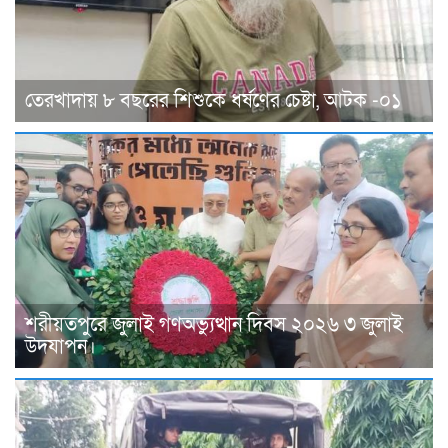
তেরখাদায় ৮ বছরের শিশুকে ধর্ষণের চেষ্টা, আটক -০১
শরীয়তপুরে জুলাই গণঅভ্যুত্থান দিবস ২০২৬ ৩ জুলাই
উদযাপন।