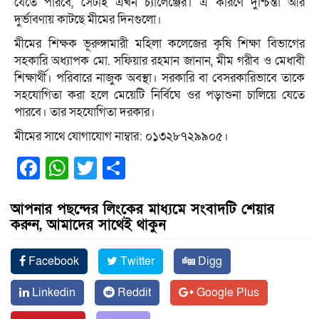
যেতে পারবে, সেটাই এখন চ্যালেঞ্জের। এ কারণে দুশ্চিন্তা আর
দুর্ভাবণায় কাটছে মীমের দিনগুলো।
মীমের শিক্ষক ভূরুঙ্গামারী মহিলা কলেজের কৃষি শিক্ষা বিভাগের
সহকারি অধ্যাপক মো. সফিয়ার রহমান জানান, মীম গরীব ও মেধাবী
শিক্ষার্থী। পরিবারে নাজুক অবস্থা। সরকারি বা বেসরকারিভাবে তাকে
সহযোগিতা করা হলে মেয়েটি নির্বিঘে ওর পড়াশুনা চালিয়ে যেতে
পারবে। তার সহযোগিতা দরকার।
মীমের সাথে যোগাযোগ নাম্বার: ০১৩২৮৭২৯৯০৫।
Facebook
WhatsApp
Twitter
Share
আপনার পছন্দের লিংকের মাধ্যমে সংবাদটি শেয়ার
করুন, আমাদের সাথেই থাকুন
Facebook
Twitter
Digg
Linkedin
Reddit
Google Plus