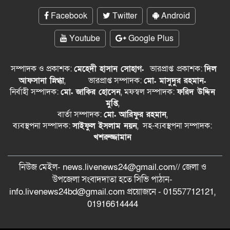
Facebook
Twitter
Android
Youtube
Google Plus
সম্পাদক ও প্রকাশক:
মেহেদী হাসান সোহাগ.
ভারপ্রাপ্ত
প্রকাশক:
দিল
আফসানা স্নিগ্ধা
,
ভারপ্রাপ্ত সম্পাদক:
মো. মাসুদুর রহমান.
নির্বাহী সম্পাদক:
মো. জাকির হোসেন
, মফস্বল সম্পাদক:
ফরিদ উদ্দিন
মুপ্তি
,
বার্তা সম্পাদক:
মো. আরিফুর রহমান
,
ব্যবস্থপনা সম্পাদক:
সাইফুল ইসলাম নয়ন
, সহ-ব্যবস্থপনা সম্পাদক:
খশরুজ্জামান
নিউজ মেইল- news.livenews24@gmail.com// জেলা ও
‍উপজেলা সংবাদদাতা হতে সিভি পাঠান-
info.livenews24bd@gmail.com প্রয়োজনে - 01557712121,
01916614444