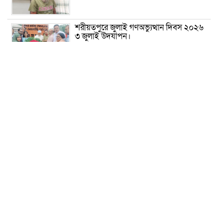
শরীয়তপুরে জুলাই গণঅভ্যুত্থান দিবস ২০২৬
৩ জুলাই উদযাপন।
৫ আগস্ট ঘিরে গোপালগঞ্জে বাড়তি নিরাপত্তা;
মাঠে ৫ প্লাটুন বিজিবি, জোরদার টহল-
নজরদারি
দোয়ারাবাজারে শিশুকে ফুসলিয়ে বলাৎকার,
যুবক গ্রেপ্তার
তেরখাদায় সোনালী ব্যাংকের বর্ণাঢ্য
শোভাযাত্রা, লিফলেট বিতরণ