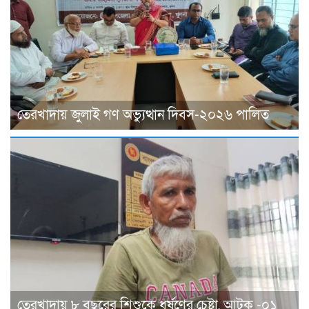
তেরখাদায় জুলাই গণ অভ্যুত্থান দিবস-২০২৬ পালিত
তেরখাদায় ৮ বছরের শিশুকে ধর্ষণের চেষ্টা, আটক -০১