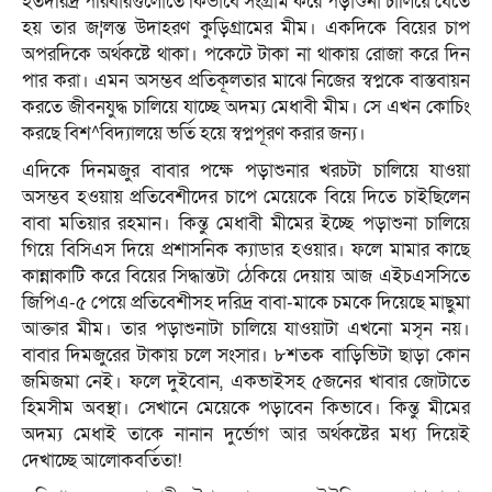
হতদরিদ্র পরিবারগুলোতে কিভাবে সংগ্রাম করে পড়াশুনা চালিয়ে যেতে
হয় তার জ¦লন্ত উদাহরণ কুড়িগ্রামের মীম। একদিকে বিয়ের চাপ
অপরদিকে অর্থকষ্টে থাকা। পকেটে টাকা না থাকায় রোজা করে দিন
পার করা। এমন অসম্ভব প্রতিকূলতার মাঝে নিজের স্বপ্নকে বাস্তবায়ন
করতে জীবনযুদ্ধ চালিয়ে যাচ্ছে অদম্য মেধাবী মীম। সে এখন কোচিং
করছে বিশ^বিদ্যালয়ে ভর্তি হয়ে স্বপ্নপূরণ করার জন্য।
এদিকে দিনমজুর বাবার পক্ষে পড়াশুনার খরচটা চালিয়ে যাওয়া
অসম্ভব হওয়ায় প্রতিবেশীদের চাপে মেয়েকে বিয়ে দিতে চাইছিলেন
বাবা মতিয়ার রহমান। কিন্তু মেধাবী মীমের ইচ্ছে পড়াশুনা চালিয়ে
গিয়ে বিসিএস দিয়ে প্রশাসনিক ক্যাডার হওয়ার। ফলে মামার কাছে
কান্নাকাটি করে বিয়ের সিদ্ধান্তটা ঠেকিয়ে দেয়ায় আজ এইচএসসিতে
জিপিএ-৫ পেয়ে প্রতিবেশীসহ দরিদ্র বাবা-মাকে চমকে দিয়েছে মাছুমা
আক্তার মীম। তার পড়াশুনাটা চালিয়ে যাওয়াটা এখনো মসৃন নয়।
বাবার দিমজুরের টাকায় চলে সংসার। ৮শতক বাড়িভিটা ছাড়া কোন
জমিজমা নেই। ফলে দুইবোন, একভাইসহ ৫জনের খাবার জোটাতে
হিমসীম অবস্থা। সেখানে মেয়েকে পড়াবেন কিভাবে। কিন্তু মীমের
অদম্য মেধাই তাকে নানান দুর্ভোগ আর অর্থকষ্টের মধ্য দিয়েই
দেখাচ্ছে আলোকবর্তিতা!