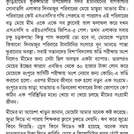
কুড়িগ্রামের ভূরুঙ্গামারী উপজেলার সদর ইউনিয়নের বাগভান্ডার
সোনাতলি এলাকার দিনমজুর পরিবারের মেয়ে মাছুমা আক্তার মীম।
পরিবারের কেউ এসএসসি’র গন্ডি পেরুতে না পারলেও এই পরিবারের
বড় মেয়ে মীম একে একে সব ক্লাসেই ভাল ফলাফল করে যখন
এসএসসি ও এইচএসসিতে জিপিএ-৫ পেল। তখন এলাকার সবার
চক্ষু চড়কগাছ! কিন্তু পাস করলেই তো হবে না, মেয়েকে পড়াবে
কিভাবে! দিনমজুর পরিবারে টানাটানির সংসারে নুন আনতে পান্তা
ফুরানোর অবস্থা। সবাই সন্তানদের বিশ^বিদ্যালয় ভর্তি পরীক্ষায় অংশ
নিলেও মীমের জন্য সেটা ছিল অসম্ভব একটা ব্যাপার। তারপরও
মেয়ের ইচ্ছের কারণে এনজিও থেকে ৩০ হাজার টাকা লোন করে
মেয়েকে রংপুরে ভার্সিটি পরীক্ষায় অংশ নেয়ার জন্য কোচিং-এ ভর্তি
করানো হলো। এরপর মীমের জীবনে শুরু হলো নতুন এক সংগ্রাম।
রংপুরে ম্যাচ ভাড়া, যাতায়াত ও তিনবেলা খাবারের টাকা জোগাবে কে?
কঠিন এক পরিস্থিতির মধ্যে খেয়ে না খেয়ে চলছে মীমের সংগ্রামী
জীবন।
মীমের মা আয়েশা খাতুন জানান, মেয়েটা আমার অনেক কষ্ট করেছে।
জুতা দিতে না পারায় শিক্ষকরা ক্লাসে ঢুকতে দেয়নি। ঋণ করে জুতো
কিনে দিয়েছি। ড্রেস কিনে দিতেও কষ্ট হয়েছে, অনেক সময়
যাতায়াতের টাকা দিতে পারিনি, মেয়ে ৩ কিলোমিটার পায়ে হেঁটে স্কুলে