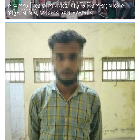
৫ আগস্ট ঘিরে গোপালগঞ্জে বাড়তি নিরাপত্তা; মাঠে ৫
প্লাটুন বিজিবি, জোরদার টহল-নজরদারি