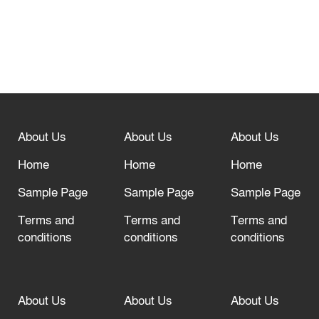
নবীনগরে সোলার সিস্টেমে অনাবাদি জমিতে
আউশ আবাদে কৃষকের ভাগ্য বদল
বিশ্ব ফুটবলের সর্বোচ্চ নিয়ন্ত্রক সংস্থার সাথে
“অসহযোগ” আন্দোলনের হুমকি
About Us
About Us
About Us
আল্লাহ তাআলা তাঁর বান্দার জন্য তাওবার
দরজা খোলা রেখেছেন
Home
Home
Home
Sample Page
Sample Page
Sample Page
Terms and
Terms and
Terms and
conditions
conditions
conditions
About Us
About Us
About Us