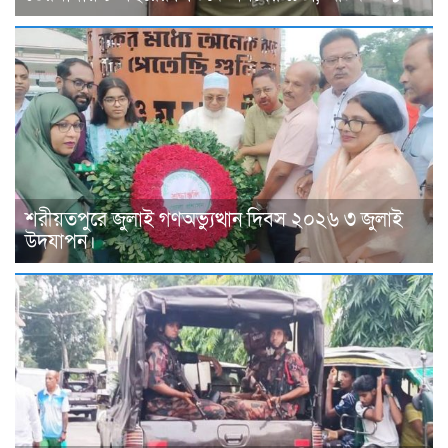
শরীয়তপুরে জুলাই গণঅভ্যুত্থান দিবস ২০২৬ ৩ জুলাই
উদযাপন।