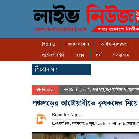
Home
প্রধান সংবাদ
আইন-আদালত
লাইফস্টাইল
স্বাস্থ্য
ধর্ম
গণমাধ্যম
শিরোনাম :
Home
Scrolling-1
,
পঞ্চগড়
,
রংপুর বিভাগ
,
সারাদ
পঞ্চগড়ের আটোয়ারীতে কৃষকদের নিয়ে পা
Reporter Name
প্রকাশিত : মঙ্গলবার, ৯ জুন, ২০২৬
১২৬ শেয়ার এ