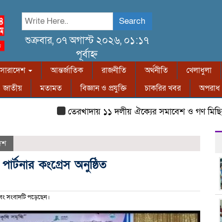
Search
শুক্রবার, ০৭ অগাস্ট ২০২৬, ০১:১৭
পূর্বাহ্ন
সারাদেশ
আন্তর্জাতিক
রাজনীতি
অর্থনীতি
খেলাধুলা
জাতীয়
মতামত
বিজ্ঞান ও প্রযুক্তি
চাকরির খবর
অপরাধ
তেরখাদায় ১১ দলীয় ঐক্যের সমাবেশ ও গণ মিছিল
েশ
র্টনার কংগ্রেস অনুষ্ঠিত
বং সংবাদটি পড়েছেন।