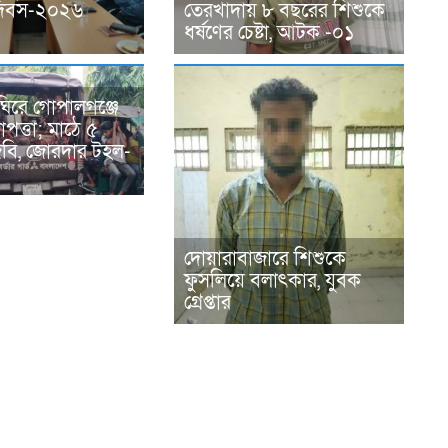
ন দিবস-২০২৬
তেরখাদায় ৮ বছরের শিশুকে
ধর্ষণের চেষ্টা, আটক -০১
ঘিরে গোপালগঞ্জে
পত্তা; মাঠে ৫
িজিবি, জোরদার টহল-
দোয়ারাবাজারে শিশুকে
ফুসলিয়ে বলাৎকার, যুবক
গ্রেপ্তার