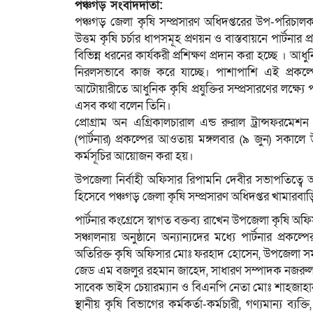
পঞ্চগড় সংবাদদাতা:
পঞ্চগড় জেলা কৃষি সম্প্রসারণ অধিদপ্তরের উপ-পরিচালক
উত্তম কৃষি চর্চার ধাপসমূহ প্রণয়ন ও বাস্তবায়নে পার্টনার
বিভিন্ন ধরনের কার্যকরী প্রশিক্ষণ প্রদান করা হচ্ছে । আধ
নিরলসভাবে কাজ করে যাচ্ছে। পাশাপাশি এই প্রকল্পের
আটোয়ারীতে আধুনিক কৃষি প্রযুক্তির সম্প্রসারণের লক্ষ্যে ‍
এসব কথা বলেন তিনি।
প্রোগ্রাম অন এগ্রিকালচারাল এন্ড রুরাল ট্রান্সফরমেশন 
(পার্টনার) প্রকল্পের আওতায় মঙ্গলবার (৯ জুন) সকাল
কর্মসূচির আয়োজন করা হয়।
উপজেলা নির্বাহী অফিসার রিপামনি দেবীর সভাপতিত্বে অ
হিসেবে পঞ্চগড় জেলা কৃষি সম্প্রসারণ অধিদপ্তর খামারব
পার্টনার কংগ্রেসে স্বাগত বক্তব্য রাখেন উপজেলা কৃষি 
সঞ্চালনায় অনুষ্ঠানে অন্যান্যদের মধ্যে পার্টনার প্রক
অতিরিক্ত কৃষি অফিসার মোঃ ফরহাদ হোসেন, উপজেলা 
জেড এম বজলুর রহমান জাহেদ, সাধারণ সম্পাদক নজরুল
সাবেক ভাইস চেয়ারম্যান ও বিএনপি নেতা মোঃ শাহজাহান প্
স্থানীয় কৃষি বিভাগের কর্মকর্তা-কর্মচারী, গণ্যমান্য ব্যক