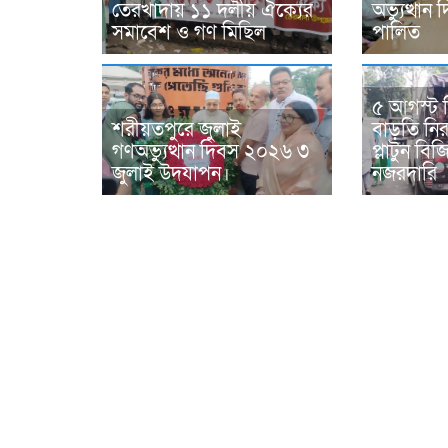
তেরখাদায় ১১ দলীয় ঐক্যের
অভ্যুত্থা
সমাবেশ ও গণ মিছিল
পালিত
৫ আগস্ট 
শরীয়তপুরে জুলাই
বাড়তি নিরা
গণঅভ্যুত্থান দিবস ২০২৬ ৩
প্লাটুন ব
জুলাই উদযাপন।
নজরদারি