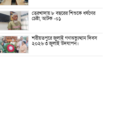
তেরখাদায় ৮ বছরের শিশুকে ধর্ষণের
চেষ্টা, আটক -০১
শরীয়তপুরে জুলাই গণঅভ্যুত্থান দিবস
২০২৬ ৩ জুলাই উদযাপন।
৫ আগস্ট ঘিরে গোপালগঞ্জে বাড়তি
নিরাপত্তা; মাঠে ৫ প্লাটুন বিজিবি,
জোরদার টহল-নজরদারি
দোয়ারাবাজারে শিশুকে ফুসলিয়ে
বলাৎকার, যুবক গ্রেপ্তার
তেরখাদায় সোনালী ব্যাংকের বর্ণাঢ্য
শোভাযাত্রা, লিফলেট বিতরণ