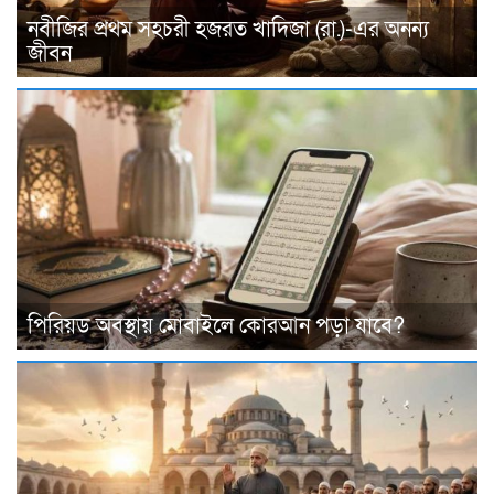
নবীজির প্রথম সহচরী হজরত খাদিজা (রা.)-এর অনন্য
জীবন
পিরিয়ড অবস্থায় মোবাইলে কোরআন পড়া যাবে?