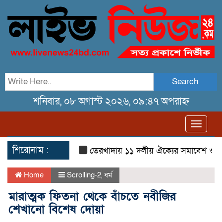
Search
শনিবার, ০৮ অগাস্ট ২০২৬, ০৯:৪৭ অপরাহ্ন
Toggl
navig
শিরোনাম :
তেরখাদায় ১১ দলীয় ঐক্যের সমাবেশ ও গণ মিছ
Home
Scrolling-2
,
ধর্ম
মারাত্মক ফিতনা থেকে বাঁচতে নবীজির
শেখানো বিশেষ দোয়া