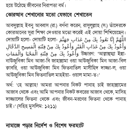
হয়ে উঠেছে জীবনের নিরাপত্তা বর্ম।
কোরআন শেখানোর মতো যেভাবে শেখাতেন
আবদুল্লাহ ইবনু আব্বাস (রা.) বর্ণনা করেন, রাসুলুল্লাহ (স.) তাঁদেরকে
কোরআনের সুরা শিক্ষা দেওয়ার মতো করেই এই দোয়া শিখিয়েছেন।
দোয়াটি হলো- দোয়াটি হলো- اللَّهُمَّ إِنَّا نَعُوذُ بِكَ مِنْ عَذَابِ جَهَنَّمَ
وَأَعُوذُ بِكَ مِنْ عَذَابِ الْقَبْرِ وَأَعُوذُ بِكَ مِنْ فِتْنَةِ الْمَسِيحِ الدَّجَّالِ
وَأَعُوذُ بِكَ مِنْ فِتْنَةِ الْمَحْيَا وَالْمَمَاتِ উচ্চারণ: ‘আল্লাহুম্মা ইন্না-
নাঊজুবিকা মিন আজা-বি জাহান্নামা ওয়া আঊজুবিকা মিন আজা-বিল
ক্বাবরি, ওয়া আঊজুবিকা মিন ফিতনাতিল মাসীহিদ দাজ্জা-ল, ওয়া
আঊজুবিকা মিন ফিতনাতিল মাহইয়া- ওয়াল মামা-ত।’
অর্থ: ‘হে আল্লাহ! আমরা আপনার নিকট পানাহ চাই জাহান্নামের
আজাব থেকে এবং আমি আপনার নিকট কবরের আজাব থেকে, মাসিহ
দাজ্জালের ফিতনা থেকে এবং জীবন-মরণের ফিতনা থেকে পানাহ
চাই।’ (সহিহ মুসলিম: ১২১১)
নামাজে পড়ার নির্দেশ ও বিশেষ ফরম্যাট