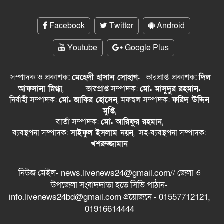
Facebook
Twitter
Android
Youtube
Google Plus
সম্পাদক ও প্রকাশক:
মেহেদী হাসান সোহাগ.
ভারপ্রাপ্ত
প্রকাশক:
দিল
আফসানা স্নিগ্ধা
,
ভারপ্রাপ্ত সম্পাদক:
মো. মাসুদুর রহমান.
নির্বাহী সম্পাদক:
মো. জাকির হোসেন
, মফস্বল সম্পাদক:
ফরিদ উদ্দিন
মুপ্তি
,
বার্তা সম্পাদক:
মো. আরিফুর রহমান
,
ব্যবস্থপনা সম্পাদক:
সাইফুল ইসলাম নয়ন
, সহ-ব্যবস্থপনা সম্পাদক:
খশরুজ্জামান
নিউজ মেইল- news.livenews24@gmail.com// জেলা ও
‍উপজেলা সংবাদদাতা হতে সিভি পাঠান-
info.livenews24bd@gmail.com প্রয়োজনে - 01557712121,
01916614444