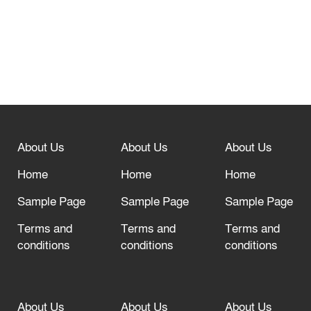
নবীনগরে সোলার সিস্টেমে অনাবাদি জমিতে
আউশ আবাদে কৃষকের ভাগ্য বদল
বিশ্ব ফুটবলের সর্বোচ্চ নিয়ন্ত্রক সংস্থার সাথে
“অসহযোগ” আন্দোলনের হুমকি
About Us
About Us
About Us
আল্লাহ তাআলা তাঁর বান্দার জন্য তাওবার
দরজা খোলা রেখেছেন
Home
Home
Home
Sample Page
Sample Page
Sample Page
Terms and
Terms and
Terms and
conditions
conditions
conditions
About Us
About Us
About Us