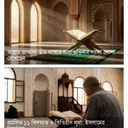
আল্লাহ তাআলা তাঁর বান্দার জন্য তাওবার দরজা খোলা
রেখেছেন
প্রচলিত ১১ বিদআত ও ভিত্তিহীন প্রথা: ইসলামের