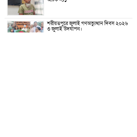
শরীয়তপুরে জুলাই গণঅভ্যুত্থান দিবস ২০২৬
৩ জুলাই উদযাপন।
৫ আগস্ট ঘিরে গোপালগঞ্জে বাড়তি নিরাপত্তা;
মাঠে ৫ প্লাটুন বিজিবি, জোরদার টহল-
নজরদারি
দোয়ারাবাজারে শিশুকে ফুসলিয়ে বলাৎকার,
যুবক গ্রেপ্তার
তেরখাদায় সোনালী ব্যাংকের বর্ণাঢ্য
শোভাযাত্রা, লিফলেট বিতরণ