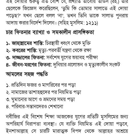
এই দোয়ার গুরুত্ব এত বেশি যে, প্রখ্যাত তাবেয়ি তাঊস (রহ.) তার
ছেলেকে জিজ্ঞেস করেছিলেন, ‘তুমি কি তোমার সালাতে এই দোয়া
পড়েছ?’ যখন ছেলে বলল ‘না’, তখন তিনি তাকে সালাত পুনরায়
আদায় করার নির্দেশ দিলেন। (সহিহ মুসলিম: ১২১১)
চার ফিতনার ব্যাখ্যা ও সমকালীন প্রাসঙ্গিকতা
১. জাহান্নামের শাস্তি:
চিরস্থায়ী ধ্বংস থেকে মুক্তি
২. কবরের শাস্তি:
মৃত্যু-পরবর্তী যন্ত্রণা থেকে রক্ষা
৩. দাজ্জালের ফিতনা:
সর্বশেষ যুগের ভয়াবহ পরীক্ষা
৪. জীবন-মরণের ফিতনা:
দুনিয়ার প্রলোভন ও মৃত্যুকালীন সংকট
আমলের সহজ পদ্ধতি
১. প্রতিদিন ফজর ও মাগরিবের পর পড়া
২. নামাজের তাশাহহুদের পর নিয়মিত পড়া
৩. ঘুমানোর আগে ও ভ্রমণের সময় পড়া
৪. পরিবার-সন্তানদেরও শেখানো
নবীজির এই বিশেষ শিক্ষা আজকের যুগের প্রতিটি মুসলিমের জন্য
অপরিহার্য নিরাপত্তা ব্যবস্থা। যে ব্যক্তি নিয়মিত এই দোয়া পড়বে,
ইনশাআল্লাহ সে চারটি মারাত্মক বিপদ থেকে আল্লাহর আশ্রয়ে