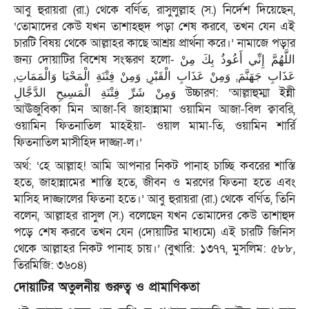
আবু হুরায়রা (রা.) থেকে বর্ণিত, রাসুলুল্লাহ (স.) নির্দেশ দিয়েছেন,
‘তোমাদের কেউ যখন তাশাহহুদ পড়া শেষ করবে, তখন যেন এই
চারটি বিষয় থেকে আল্লাহর কাছে আশ্রয় প্রার্থনা করে।’ নামাজে পড়ার
জন্য দোয়াটির বিশেষ সংস্করণ হলো- اللَّهُمَّ إِنِّي أَعُوذُ بِكَ مِنْ
عَذَابِ جَهَنَّمَ, وَمِنْ عَذَابِ الْقَبْرِ, وَمِنْ فِتْنَةِ الْمَحْيَا وَالْمَمَاتِ,
وَمِنْ شَرِّ فِتْنَةِ الْمَسِيحِ الدَّجَّالِ উচ্চারণ: ‘আল্লাহুম্মা ইন্নী
আঊজুবিকা মিন আজা-বি জাহান্নামা ওয়ামিন আজা-বিল ক্বাবরি,
ওয়ামিন ফিতনাতিল মাহইয়া- ওয়াল মামা-তি, ওয়ামিন শার্রি
ফিতনাতিল মাসীহিদ দাজ্জা-ল।’
অর্থ: ‘হে আল্লাহ! আমি আপনার নিকট পানাহ চাচ্ছি কবরের শাস্তি
হতে, জাহান্নামের শাস্তি হতে, জীবন ও মরণের ফিতনা হতে এবং
মাসিহ দাজ্জালের ফিতনা হতে।’ আবু হুরায়রা (রা.) থেকে বর্ণিত, তিনি
বলেন, আল্লাহর রাসুল (স.) বলেছেন যখন তোমাদের কেউ তাশাহুদ
পড়ে শেষ করবে তখন যেন (দোয়াটির মাধ্যমে) এই চারটি জিনিস
থেকে আল্লাহর নিকট পানাহ চায়।’ (বুখারি: ১৩৭৭, মুসলিম: ৫৮৮,
তিরমিজি: ৩৬০৪)
দোয়াটির অতুলনীয় গুরুত্ব ও প্রামাণিকতা