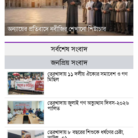
অন্যায়ের প্রতিবাদে নবীজির শেখানো শিষ্টাচার
সর্বশেষ সংবাদ
জনপ্রিয় সংবাদ
তেরখাদায় ১১ দলীয় ঐক্যের সমাবেশ ও গণ
মিছিল
তেরখাদায় জুলাই গণ অভ্যুত্থান দিবস-২০২৬
পালিত
তেরখাদায় ৮ বছরের শিশুকে ধর্ষণের চেষ্টা,
আটক -০১