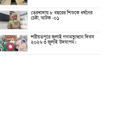
তেরখাদায় ৮ বছরের শিশুকে ধর্ষণের
চেষ্টা, আটক -০১
শরীয়তপুরে জুলাই গণঅভ্যুত্থান দিবস
২০২৬ ৩ জুলাই উদযাপন।
৫ আগস্ট ঘিরে গোপালগঞ্জে বাড়তি
নিরাপত্তা; মাঠে ৫ প্লাটুন বিজিবি,
জোরদার টহল-নজরদারি
দোয়ারাবাজারে শিশুকে ফুসলিয়ে
বলাৎকার, যুবক গ্রেপ্তার
তেরখাদায় সোনালী ব্যাংকের বর্ণাঢ্য
শোভাযাত্রা, লিফলেট বিতরণ