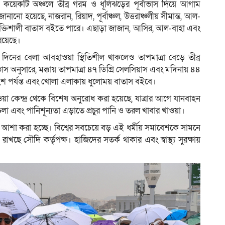
েকটি অঞ্চলে তীব্র গরম ও ধূলিঝড়ের পূর্বাভাস দিয়ে আগাম
নানো হয়েছে, নাজরান, রিয়াদ, পূর্বাঞ্চল, উত্তরাঞ্চলীয় সীমান্ত, আল-
শক্তিশালী বাতাস বইতে পারে। এছাড়া জাজান, আসির, আল-বাহা এবং
 রয়েছে।
দিনের বেলা আবহাওয়া স্থিতিশীল থাকলেও তাপমাত্রা বেড়ে তীব্র
 অনুসারে, মক্কায় তাপমাত্রা ৪৭ ডিগ্রি সেলসিয়াস এবং মদিনায় ৪৪
শতাংশ পর্যন্ত এবং খোলা এলাকায় ধুলোময় বাতাস বইবে।
য়া কেন্দ্র থেকে বিশেষ অনুরোধ করা হয়েছে, যাত্রার আগে যানবাহন
 চলা এবং পানিশূন্যতা এড়াতে প্রচুর পানি ও তরল খাবার খাওয়া।
 আশা করা হচ্ছে। বিশ্বের সবচেয়ে বড় এই ধর্মীয় সমাবেশকে সামনে
ছে সৌদি কর্তৃপক্ষ। হাজিদের সতর্ক থাকার এবং স্বাস্থ্য সুরক্ষায়