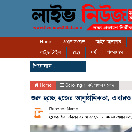
Home
প্রধান সংবাদ
আইন-আদালত
লাইফস্টাইল
স্বাস্থ্য
ধর্ম
গণমাধ্যম
শিরোনাম :
Home
Scrolling-1
,
ধর্ম
,
প্রধান সংবাদ
শুরু হচ্ছে হজের আনুষ্ঠানিকতা, এবারও প
Reporter Name
প্রকাশিত : রবিবার, ২৪ মে, ২০২৬
৯৫ শেয়ার এবং