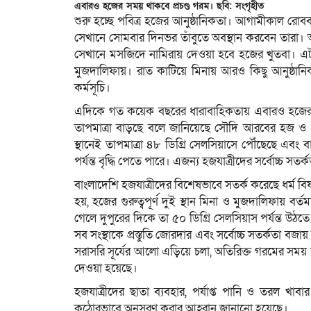
এবারও হজের সময় থাকবে প্রচণ্ড গরম। ছবি: সংগৃহীত
শুরু হচ্ছে পবিত্র হজের আনুষ্ঠানিকতা। আগামীকাল রোববার
সেখানে সোমবার দিনভর তাঁবুতে অবস্থান করবেন তারা।
সেখানে মসজিদে নামিরায় দেওয়া হবে হজের খুতবা। এটা
মুজদালিফায়। রাত কাটিয়ে মিনায় আরও কিছু আনুষ্ঠানি
কর্মসূচি।
এদিকে গত কয়েক বছরের ধারাবাহিকতায় এবারও হজের সময়
তাপমাত্রা বাড়ছে বলে জানিয়েছে সৌদি আরবের হজ ও ওমর
স্থানেই তাপমাত্রা ৪৮ ডিগ্রি সেলসিয়াসে পৌঁছেছে এবং
পর্যন্ত বৃদ্ধি পেতে পারে। এজন্য হজযাত্রীদের সর্বোচ্চ স
বাংলাদেশি হজযাত্রীদের বিশেষভাবে সতর্ক করেছে ধর্ম বিষয়
হয়, হজের গুরুত্বপূর্ণ দুই স্থান মিনা ও মুজদালিফায় বর
গেলে দুপুরের দিকে তা ৫০ ডিগ্রি সেলসিয়াস পর্যন্ত উঠতে
সব সংস্থাকে প্রস্তুতি জোরদার এবং সর্বোচ্চ সতর্কতা বজা
সরাসরি সূর্যের আলো এড়িয়ে চলা, অতিরিক্ত গরমের সময় ব
দেওয়া হয়েছে।
হজযাত্রীদের ছাতা ব্যবহার, পর্যাপ্ত পানি ও তরল খাবা
কঠোরভাবে অনুসরণ করার আহ্বান জানানো হয়েছে।