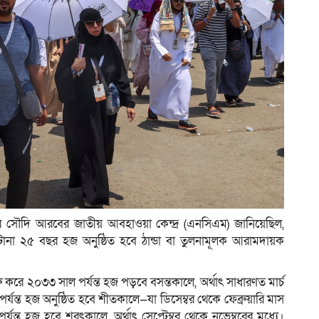
 সৌদি আরবের জাতীয় আবহাওয়া কেন্দ্র (এনসিএম) জানিয়েছিল,
না ২৫ বছর হজ অনুষ্ঠিত হবে ঠান্ডা বা তুলনামূলক আরামদায়ক
রে ২০৩৩ সাল পর্যন্ত হজ পড়বে বসন্তকালে, অর্থাৎ সাধারণত মার্চ
ন্ত হজ অনুষ্ঠিত হবে শীতকালে—যা ডিসেম্বর থেকে ফেব্রুয়ারি মাস
যন্ত হজ হবে শরৎকালে, অর্থাৎ সেপ্টেম্বর থেকে নভেম্বরের মধ্যে।