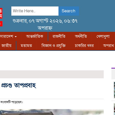
Search
শুক্রবার, ০৭ অগাস্ট ২০২৬, ০৬:৩৭
অপরাহ্ন
সারাদেশ
আন্তর্জাতিক
রাজনীতি
অর্থনীতি
খেলাধুলা
জাতীয়
মতামত
বিজ্ঞান ও প্রযুক্তি
চাকরির খবর
অপরাধ
্রচণ্ড তাপপ্রবাহ
 সংবাদটি পড়েছেন।