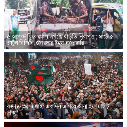
৫ আগস্ট ঘিরে গোপালগঞ্জে বাড়তি নিরাপত্তা; মাঠে ৫
প্লাটুন বিজিবি, জোরদার টহল-নজরদারি
রক্তাক্ত ৩৫ জুলাই: একদিন এগিয়ে আনা হয় ‘মার্চ টু
ঢাকা’