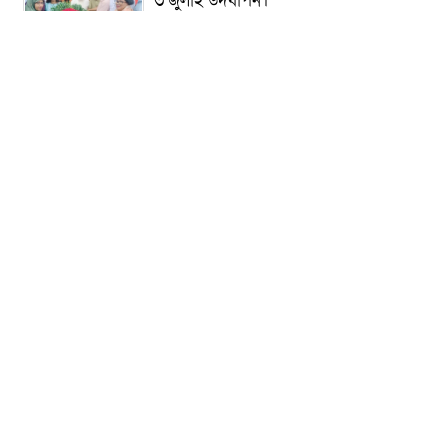
৩ জুলাই উদযাপন।
৫ আগস্ট ঘিরে গোপালগঞ্জে বাড়তি নিরাপত্তা;
মাঠে ৫ প্লাটুন বিজিবি, জোরদার টহল-
নজরদারি
দোয়ারাবাজারে শিশুকে ফুসলিয়ে বলাৎকার,
যুবক গ্রেপ্তার
তেরখাদায় সোনালী ব্যাংকের বর্ণাঢ্য
শোভাযাত্রা, লিফলেট বিতরণ
নবীনগরে সোলার সিস্টেমে অনাবাদি জমিতে
আউশ আবাদে কৃষকের ভাগ্য বদল