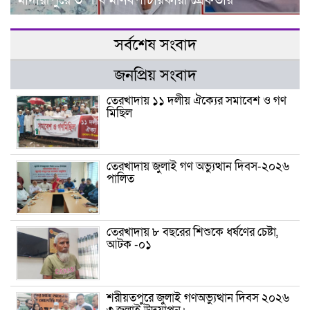
মাদারীপুরে ৩ শীর্ষ মানবপাচারকারী গ্রেফতার
সর্বশেষ সংবাদ
জনপ্রিয় সংবাদ
তেরখাদায় ১১ দলীয় ঐক্যের সমাবেশ ও গণ
মিছিল
তেরখাদায় জুলাই গণ অভ্যুত্থান দিবস-২০২৬
পালিত
তেরখাদায় ৮ বছরের শিশুকে ধর্ষণের চেষ্টা,
আটক -০১
শরীয়তপুরে জুলাই গণঅভ্যুত্থান দিবস ২০২৬