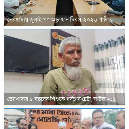
তেরখাদায় জুলাই গণ অভ্যুত্থান দিবস-২০২৬ পালিত
তেরখাদায় ৮ বছরের শিশুকে ধর্ষণের চেষ্টা, আটক -০১