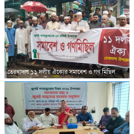
তেরখাদায় ১১ দলীয় ঐক্যের সমাবেশ ও গণ মিছিল