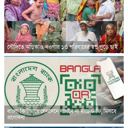
সৌদিতে অগ্নিকাণ্ড, নওগাঁর ১৩ পরিবারের স্বপ্ন পুড়ে ছাই
বাংলা কিউআরে লেনদেনে লাগবে না মার্চেন্ট ফি, মিলবে
প্রণোদনা