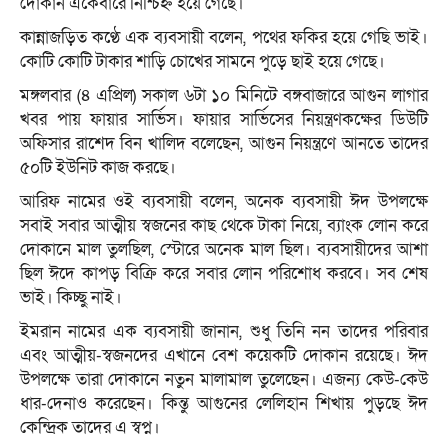
দোকান একেবারে নিশ্চিহ্ন হয়ে গেছে।
কান্নাজড়িত কণ্ঠে এক ব্যবসায়ী বলেন, পথের ফকির হয়ে গেছি ভাই।
কোটি কোটি টাকার শাড়ি চোখের সামনে পুড়ে ছাই হয়ে গেছে।
মঙ্গলবার (৪ এপ্রিল) সকাল ৬টা ১০ মিনিটে বঙ্গবাজারে আগুন লাগার
খবর পায় ফায়ার সার্ভিস। ফায়ার সার্ভিসের নিয়ন্ত্রণকক্ষের ডিউটি
অফিসার রাশেদ বিন খালিদ বলেছেন, আগুন নিয়ন্ত্রণে আনতে তাদের
৫০টি ইউনিট কাজ করছে।
আরিফ নামের ওই ব্যবসায়ী বলেন, অনেক ব্যবসায়ী ঈদ উপলক্ষে
সবাই সবার আত্মীয় স্বজনের কাছ থেকে টাকা নিয়ে, ব্যাংক লোন করে
দোকানে মাল তুলছিল, স্টোরে অনেক মাল ছিল। ব্যবসায়ীদের আশা
ছিল ঈদে কাপড় বিক্রি করে সবার লোন পরিশোধ করবে। সব শেষ
ভাই। কিচ্ছু নাই।
ইমরান নামের এক ব্যবসায়ী জানান, শুধু তিনি নন তাদের পরিবার
এবং আত্মীয়-স্বজনদের এখানে বেশ কয়েকটি দোকান রয়েছে। ঈদ
উপলক্ষে তারা দোকানে নতুন মালামাল তুলেছেন। এজন্য কেউ-কেউ
ধার-দেনাও করেছেন। কিন্তু আগুনের লেলিহান শিখায় পুড়ছে ঈদ
কেন্দ্রিক তাদের এ স্বপ্ন।