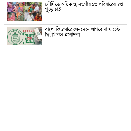
সৌদিতে অগ্নিকাণ্ড, নওগাঁর ১৩ পরিবারের স্বপ্ন
পুড়ে ছাই
বাংলা কিউআরে লেনদেনে লাগবে না মার্চেন্ট
ফি, মিলবে প্রণোদনা
ইংরেজি ও গণিতের ‘ধাক্কায়’ পাসের হারে ধস!
সন্তান কাঙ্ক্ষিত সাফল্য না পেলে মা-বাবার
করণীয়
সৌদিতে নিহত ১৬ বাংলাদেশির পরিচয়
শনাক্তে ফিঙ্গারপ্রিন্ট ও ডিএনএ পরীক্ষা
প্রধানমন্ত্রীর সাক্ষাতের পরদিন সরকারকে