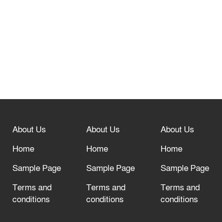
হুঁশিয়ারি দিলো হেফাজত!
তেরখাদায় ১১ দলীয় ঐক্যের সমাবেশ ও গণ
মিছিল
তেরখাদায় জুলাই গণ অভ্যুত্থান দিবস-২০২৬
পালিত
About Us
About Us
About Us
Home
Home
Home
Sample Page
Sample Page
Sample Page
Terms and
Terms and
Terms and
conditions
conditions
conditions