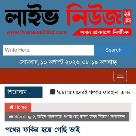
Search
সোমবার, ১০ অগাস্ট ২০২৬, ০৮:১৯ অপরাহ্ন
Toggl
navig
শিরোনাম :
‘এটা আমাদেরই গল্প’র ফারহানা, এসএসসি 
Home
Scrolling-2
,
আইন-আদালত
,
গণমাধ্যম
,
ঢাকা
,
ঢাকা বিভাগ
,
সারাদেশ
পথের ফকির হয়ে গেছি ভাই