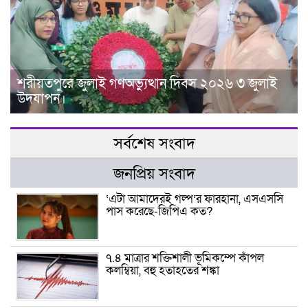
শরীয়তপুরে জুলাই গণঅভ্যুত্থান দিবস ২০২৬ ৩ জুলাই
উদযাপন।
সর্বশেষ সংবাদ
জনপ্রিয় সংবাদ
‘এটা আমাদেরই গল্প’র ফারহানা, এসএসসি
পাস করেছে-জিপিএ কত?
৭.৪ মাত্রার শক্তিশালী ভূমিকম্পে কাঁপল
কলম্বিয়া, বহু হতাহতের শঙ্কা