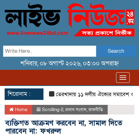
Search
শনিবার, ০৮ অগাস্ট ২০২৬, ০৩:০০ অপরাহ্ন
Toggl
navig
শিরোনাম :
তেরখাদায় ১১ দলীয় ঐক্যের সমাবেশ ও গণ মি
Home
Scrolling-2
,
প্রধান সংবাদ
,
রাজনীতি
ব্যক্তিগত আক্রমণ করবেন না, সামাল দিতে
পারবেন না: ফখরুল