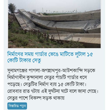
নির্মাণের সময় গার্ডার ভেঙে মাটিতে লুটাল ১৫
কোটি টাকার সেতু
সুনামগঞ্জের পাগলা-জগন্নাথপুর-আউশকান্দি সড়কে
নির্মাণাধীন কুন্দানালা সেতুর পাঁচটি গার্ডার ধসে
পড়েছে। সেতুটির নির্মাণ ব্যয় ১৫ কোটি টাকা।
রোববার রাত ৭টায় এই দুর্ঘটনা ঘটে বলে জানা গেছে।
সেতুর পাশে বিকল্প সড়ক থাকায়
বিস্তারিত পড়ুন