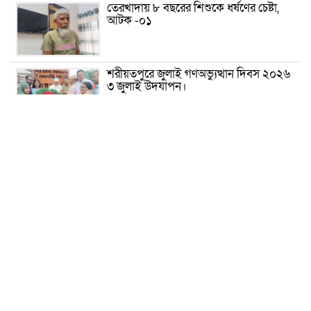
তেরখাদায় ৮ বছরের শিশুকে ধর্ষণের চেষ্টা,
আটক -০১
শরীয়তপুরে জুলাই গণঅভ্যুত্থান দিবস ২০২৬
৩ জুলাই উদযাপন।
৫ আগস্ট ঘিরে গোপালগঞ্জে বাড়তি নিরাপত্তা;
মাঠে ৫ প্লাটুন বিজিবি, জোরদার টহল-
নজরদারি
দোয়ারাবাজারে শিশুকে ফুসলিয়ে বলাৎকার,
যুবক গ্রেপ্তার
তেরখাদায় সোনালী ব্যাংকের বর্ণাঢ্য