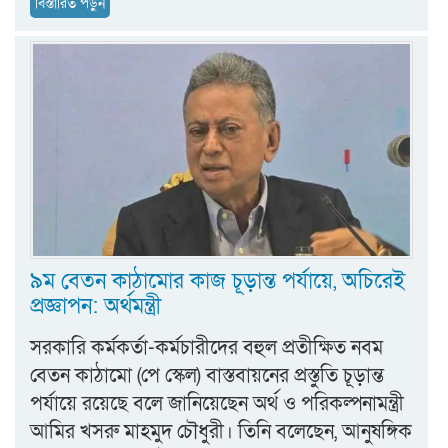
বিস্তারিত পড়ুন
৯ম বেতন কাঠামোর কাজ চূড়ান্ত পর্যায়ে, অচিরেই
প্রজ্ঞাপন: অর্থমন্ত্রী
সরকারি কর্মকর্তা-কর্মচারীদের বহুল প্রতীক্ষিত নবম
বেতন কাঠামো (পে স্কেল) বাস্তবায়নের প্রস্তুতি চূড়ান্ত
পর্যায়ে রয়েছে বলে জানিয়েছেন অর্থ ও পরিকল্পনামন্ত্রী
আমির খসরু মাহমুদ চৌধুরী। তিনি বলেছেন, আনুষঙ্গিক