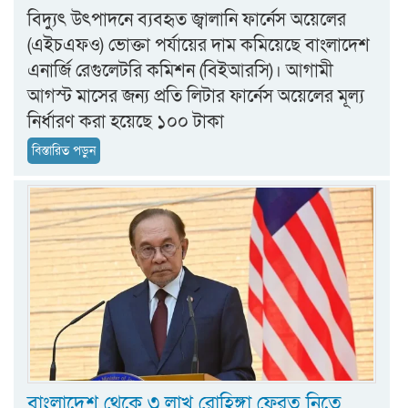
বিদ্যুৎ উৎপাদনে ব্যবহৃত জ্বালানি ফার্নেস অয়েলের
(এইচএফও) ভোক্তা পর্যায়ের দাম কমিয়েছে বাংলাদেশ
এনার্জি রেগুলেটরি কমিশন (বিইআরসি)। আগামী
আগস্ট মাসের জন্য প্রতি লিটার ফার্নেস অয়েলের মূল্য
নির্ধারণ করা হয়েছে ১০০ টাকা
বিস্তারিত পড়ুন
বাংলাদেশ থেকে ৩ লাখ রোহিঙ্গা ফেরত নিতে