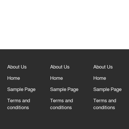
শোভাযাত্রা, লিফলেট বিতরণ
নবীনগরে সোলার সিস্টেমে অনাবাদি জমিতে
আউশ আবাদে কৃষকের ভাগ্য বদল
বিশ্ব ফুটবলের সর্বোচ্চ নিয়ন্ত্রক সংস্থার সাথে
“অসহযোগ” আন্দোলনের হুমকি
About Us
About Us
About Us
আল্লাহ তাআলা তাঁর বান্দার জন্য তাওবার
Home
Home
Home
দরজা খোলা রেখেছেন
Sample Page
Sample Page
Sample Page
Terms and
Terms and
Terms and
conditions
conditions
conditions