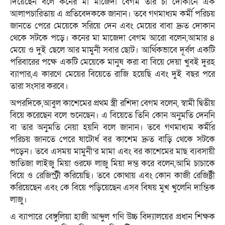
দিয়েছেন বলে কনের মা মাজেদা বেগম তার চা দোকানে এক
আলাপচারিতায় এ প্রতিবেদককে জানান। তবে গণমাধ্যম কর্মী পরিচয়
জানতে পেরে মেয়েকে সরিয়ে দেন এবং মেয়ের বাবা দ্রুত দোকান
থেকে সটকে পড়ে। কনের মা মাজেদা বেগম আরো বলেন,আমার ৪
মেয়ে ও দুই ছেলে আর মামুনী সবার ছোট। আর্থিকভাবে দূর্বল একটি
পরিবারের পক্ষে একটি মেয়েকে মানুষ করা বা বিয়ে দেয়া খুবই দুরহ
ব্যাপার,এ কারণে মেয়ের বিয়েতে রাজি হ‌য়ে‌ছি এবং দুই বছর পরে
তারা সংসার কর‌বে।
অপরদিকে,আবুল কাশেমের প্রথম স্ত্রী রশিদা বেগম বলেন, স্বামী দ্বিতীয়
বিয়ে করেছেন বলে শুনেছেন। এ বিয়েতে তিনি কোন অনুমতি দেননি
বা তার অনুমতি নেয়া হয়নি বলে জানান। তবে গণমাধ্যম কর্মীর
পরিচয় জানতে পেরে ষাটোর্ধ বর কাশেম দ্রুত বাড়ি থেকে সটকে
পড়েন। তবে এসময় মামুনী’র মামা এবং বর কাশেমের মাছ ব্যবসায়ী
ভাতিজা লাইজু মিয়া ওরফে লাজু মিয়া দম্ভ করে বলেন,আমি চাচাকে
বিয়ে ও রেজিস্ট্রী করিয়েছি। তবে কোথায় এবং কোন কাজী রেজিষ্ট্রী
করিয়েছেন এবং কে বিয়ে পড়িয়েছেন এসব বিষয় মুখ খুলেনি দাম্ভিক
লাজু।
এ ব‌্যাপা‌রে বেঙ্গু‌লিয়া হাজী আব্দুল গ‌ণি উচ্চ বিদ‌্যাল‌য়ের প্রধান শিক্ষক