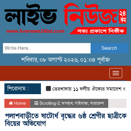
Search
শনিবার, ০৮ অগাস্ট ২০২৬, ০১:০৪ পূর্বাহ্ন
Toggl
navig
শিরোনাম :
তেরখাদায় ১১ দলীয় ঐক্যের সমাবেশ ও গণ মিছি
Home
Scrolling-2
,
অপরাধ
,
গাইবান্ধা
,
সারাদেশ
পলাশবাড়ীতে ষাটোর্ধ বৃদ্ধের ৬ষ্ঠ শ্রেণীর ছাত্রীকে
বিয়ের অ‌ভি‌যোগ