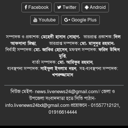
Facebook
Twitter
Android
Youtube
Google Plus
সম্পাদক ও প্রকাশক:
মেহেদী হাসান সোহাগ.
ভারপ্রাপ্ত
প্রকাশক:
দিল
আফসানা স্নিগ্ধা
,
ভারপ্রাপ্ত সম্পাদক:
মো. মাসুদুর রহমান.
নির্বাহী সম্পাদক:
মো. জাকির হোসেন
, মফস্বল সম্পাদক:
ফরিদ উদ্দিন
মুপ্তি
,
বার্তা সম্পাদক:
মো. আরিফুর রহমান
,
ব্যবস্থপনা সম্পাদক:
সাইফুল ইসলাম নয়ন
, সহ-ব্যবস্থপনা সম্পাদক:
খশরুজ্জামান
নিউজ মেইল- news.livenews24@gmail.com// জেলা ও
‍উপজেলা সংবাদদাতা হতে সিভি পাঠান-
info.livenews24bd@gmail.com প্রয়োজনে - 01557712121,
01916614444