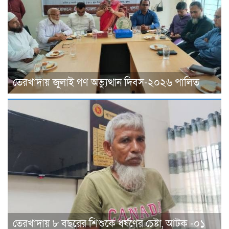
তেরখাদায় জুলাই গণ অভ্যুত্থান দিবস-২০২৬ পালিত
তেরখাদায় ৮ বছরের শিশুকে ধর্ষণের চেষ্টা, আটক -০১