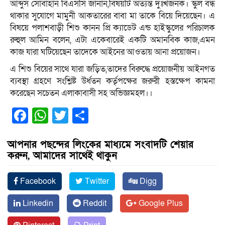
আব্দুস সোবাহান বিএসসি জানান,বিষয়‌টি অত‌্যন্ত দুঃখজনক। স্কুল বন্ধ
থাকার সু‌যো‌গে মামুনী আকতা‌রের বাবা মা তা‌কে বি‌য়ে দি‌য়ে‌ছেন। এ
বিষ‌য়ে পলাশবাড়ী শিশু কানন প্রি ক‌্যা‌ডেট এন্ড হাইস্কু‌লের প‌রিচালক
রুহুল আ‌মিন ব‌লেন, এটা একেবা‌রেই এক‌টি অমান‌বিক কাজ,এমন
কাজ যারা ঘ‌টি‌য়ে‌ছেন তা‌দে‌কে আই‌নের আওতায় আনা প্রয়োজন।
এ শিশু বিয়ের সাথে যারা জড়িত,তাদের বিরুদ্ধে প্রয়োজনীয় আইনগত
ব্যবস্থা গ্রহণে সংশ্লিষ্ট উর্ধতন কর্তৃপক্ষের জরুরী হস্তক্ষেপ কামনা
করেছেন সচেতন এলাকাবাসী সহ অভিজ্ঞমহল।।
Facebook
WhatsApp
Twitter
Share
আপনার পছন্দের লিংকের মাধ্যমে সংবাদটি শেয়ার
করুন, আমাদের সাথেই থাকুন
Facebook
Twitter
Digg
Linkedin
Reddit
Google Plus