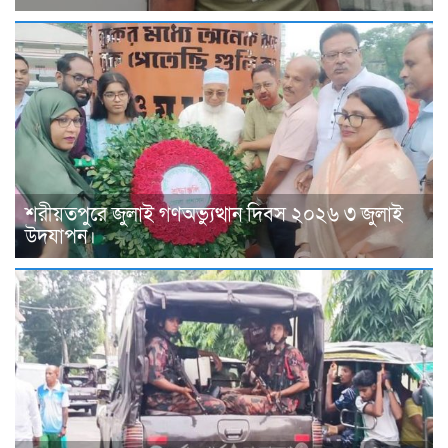
শরীয়তপুরে জুলাই গণঅভ্যুত্থান দিবস ২০২৬ ৩ জুলাই
উদযাপন।