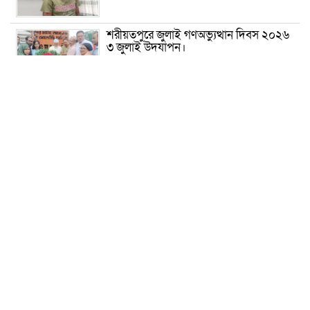
শরীয়তপুরে জুলাই গণঅভ্যুত্থান দিবস ২০২৬
৩ জুলাই উদযাপন।
৫ আগস্ট ঘিরে গোপালগঞ্জে বাড়তি নিরাপত্তা;
মাঠে ৫ প্লাটুন বিজিবি, জোরদার টহল-
নজরদারি
দোয়ারাবাজারে শিশুকে ফুসলিয়ে বলাৎকার,
যুবক গ্রেপ্তার
তেরখাদায় সোনালী ব্যাংকের বর্ণাঢ্য
শোভাযাত্রা, লিফলেট বিতরণ