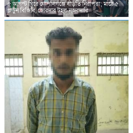
৫ আগস্ট ঘিরে গোপালগঞ্জে বাড়তি নিরাপত্তা; মাঠে ৫
প্লাটুন বিজিবি, জোরদার টহল-নজরদারি