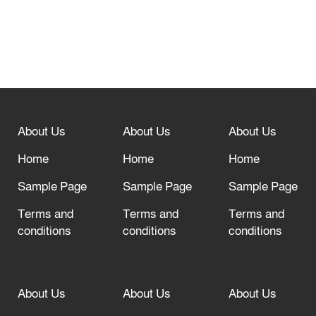
নবীনগরে সোলার সিস্টেমে অনাবাদি জমিতে
আউশ আবাদে কৃষকের ভাগ্য বদল
বিশ্ব ফুটবলের সর্বোচ্চ নিয়ন্ত্রক সংস্থার সাথে
“অসহযোগ” আন্দোলনের হুমকি
About Us
About Us
About Us
আল্লাহ তাআলা তাঁর বান্দার জন্য তাওবার
দরজা খোলা রেখেছেন
Home
Home
Home
Sample Page
Sample Page
Sample Page
Terms and
Terms and
Terms and
conditions
conditions
conditions
About Us
About Us
About Us