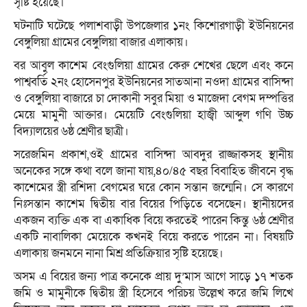
সৃষ্টি হয়েছে।
ঘটনাটি ঘটেছে পলাশবাড়ী উপজেলার ১নং কিশোরগাড়ী ইউনিয়নের
বেঙ্গুলিয়া গ্রা‌মের বেঙ্গু‌লিয়া বাজার এলাকায়।
বর আবুল কাশেম বেংগুলিয়া গ্রামের কেরু শেখের ছেলে এবং কনে
পাশ্ববর্তি ২নং হোসেনপুর ইউনিয়নের সাতআনা নওদা গ্রামের বাসিন্দা
ও বেঙ্গুলিয়া বাজারে চা দোকানী সবুর মিয়া ও মা‌জেদা বেগম দম্প‌ত্তির
মেয়ে মামুনী আক্তার। মেয়েটি বেংগুলিয়া হাজ্বী আব্দুল গণি উচ্চ
বিদ্যালয়ের ৬ষ্ঠ শ্রেণীর ছাত্রী।
স‌রেজ‌মিন প্রকাশ,ওই গ্রামের বাসিন্দা আবদুর রাজ্জাকসহ স্থানীয়
অনেকের সঙ্গে কথা বলে জানা যায়,৪০/৪৫ বছর বিবাহিত জীবনে বৃদ্ধ
কাশেমের স্ত্রী রশিদা বেগমের ঘরে কোন সন্তান জন্মেনি। সে কারণে
নিঃসন্তান কাশেম দ্বিতীয় বার বিয়ের পিড়িতে বসেছেন। স্থানীয়দের
একজন ব্যক্তি এক বা একাধিক বিয়ে করতেই পারেন কিন্তু ৬ষ্ঠ শ্রেণীর
একটি নাবালিকা মেয়েকে কখনই বিয়ে করতে পারেন না। বিষয়টি
এলাকায় জনমনে নানা মিশ্র প্রতিক্রিয়ার সৃষ্টি হয়েছে।
অসম এ বিয়ের জন্য পাত্র কনেকে প্রায় দু’মাস আগে সাড়ে ১৭ শতক
জমি ও মামুনীকে দ্বিতীয় স্ত্রী হিসেবে পরিচয় উল্লেখ করে জমি লিখে