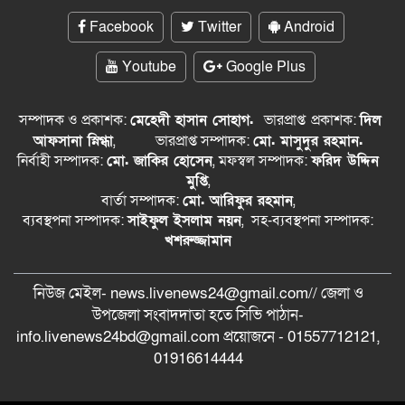
Facebook
Twitter
Android
Youtube
Google Plus
সম্পাদক ও প্রকাশক:
মেহেদী হাসান সোহাগ.
ভারপ্রাপ্ত
প্রকাশক:
দিল
আফসানা স্নিগ্ধা
,
ভারপ্রাপ্ত সম্পাদক:
মো. মাসুদুর রহমান.
নির্বাহী সম্পাদক:
মো. জাকির হোসেন
, মফস্বল সম্পাদক:
ফরিদ উদ্দিন
মুপ্তি
,
বার্তা সম্পাদক:
মো. আরিফুর রহমান
,
ব্যবস্থপনা সম্পাদক:
সাইফুল ইসলাম নয়ন
, সহ-ব্যবস্থপনা সম্পাদক:
খশরুজ্জামান
নিউজ মেইল- news.livenews24@gmail.com// জেলা ও
‍উপজেলা সংবাদদাতা হতে সিভি পাঠান-
info.livenews24bd@gmail.com প্রয়োজনে - 01557712121,
01916614444