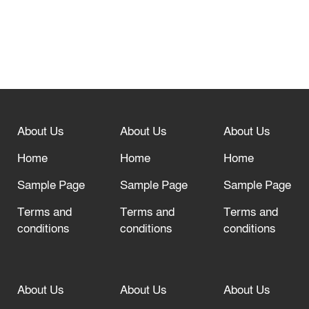
নবীনগরে সোলার সিস্টেমে অনাবাদি জমিতে
আউশ আবাদে কৃষকের ভাগ্য বদল
বিশ্ব ফুটবলের সর্বোচ্চ নিয়ন্ত্রক সংস্থার সাথে
“অসহযোগ” আন্দোলনের হুমকি
About Us
About Us
About Us
আল্লাহ তাআলা তাঁর বান্দার জন্য তাওবার
Home
Home
Home
দরজা খোলা রেখেছেন
Sample Page
Sample Page
Sample Page
Terms and
Terms and
Terms and
conditions
conditions
conditions
About Us
About Us
About Us