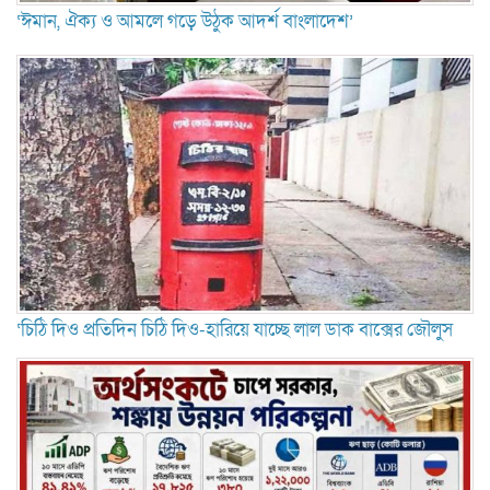
‘ঈমান, ঐক্য ও আমলে গড়ে উঠুক আদর্শ বাংলাদেশ’
‘চিঠি দিও প্রতিদিন চিঠি দিও-হারিয়ে যাচ্ছে লাল ডাক বাক্সের জৌলুস