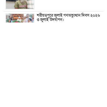
শরীয়তপুরে জুলাই গণঅভ্যুত্থান দিবস ২০২৬
৩ জুলাই উদযাপন।
৫ আগস্ট ঘিরে গোপালগঞ্জে বাড়তি নিরাপত্তা;
মাঠে ৫ প্লাটুন বিজিবি, জোরদার টহল-
নজরদারি
দোয়ারাবাজারে শিশুকে ফুসলিয়ে বলাৎকার,
যুবক গ্রেপ্তার
তেরখাদায় সোনালী ব্যাংকের বর্ণাঢ্য
শোভাযাত্রা, লিফলেট বিতরণ