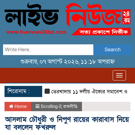
Search
শুক্রবার, ০৭ অগাস্ট ২০২৬, ১১:১৮ অপরাহ্ন
Toggl
navig
শিরোনাম :
তেরখাদায় ১১ দলীয় ঐক্যের সমাবেশ ও গণ মি
Home
Scrolling-2
,
রাজনীতি
আসলাম চৌধুরী ও নিপুণ রায়ের কারাবাস নিয়ে
যা বললেন ফখরুল