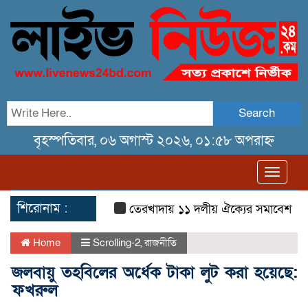
Search
বৃহস্পতিবার, ০৬ অগাস্ট ২০২৬, ০১:৫৮ অপরাহ্ন
Toggl
navig
শিরোনাম :
তেরখাদায় ১১ দলীয় ঐক্যের সমাবেশ ও গণ ম
Home
Scrolling-2
,
রাজনীতি
জলবায়ু তহবিলের অর্ধেক টাকা লুট করা হয়েছে:
ফখরুল