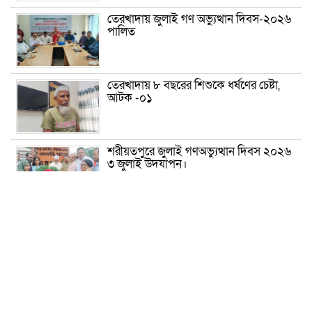
তেরখাদায় জুলাই গণ অভ্যুত্থান দিবস-২০২৬
পালিত
তেরখাদায় ৮ বছরের শিশুকে ধর্ষণের চেষ্টা,
আটক -০১
শরীয়তপুরে জুলাই গণঅভ্যুত্থান দিবস ২০২৬
৩ জুলাই উদযাপন।
৫ আগস্ট ঘিরে গোপালগঞ্জে বাড়তি নিরাপত্তা;
মাঠে ৫ প্লাটুন বিজিবি, জোরদার টহল-
নজরদারি
দোয়ারাবাজারে শিশুকে ফুসলিয়ে বলাৎকার,
যুবক গ্রেপ্তার