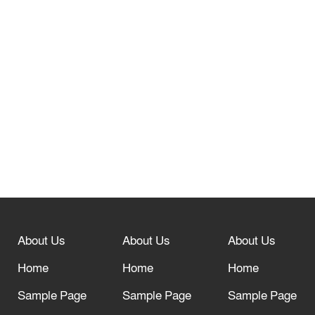
তেরখাদায় সোনালী ব্যাংকের বর্ণাঢ্য
শোভাযাত্রা, লিফলেট বিতরণ
নবীনগরে সোলার সিস্টেমে অনাবাদি জমিতে
আউশ আবাদে কৃষকের ভাগ্য বদল
বিশ্ব ফুটবলের সর্বোচ্চ নিয়ন্ত্রক সংস্থার সাথে
“অসহযোগ” আন্দোলনের হুমকি
About Us
About Us
About Us
আল্লাহ তাআলা তাঁর বান্দার জন্য তাওবার
Home
Home
Home
দরজা খোলা রেখেছেন
Sample Page
Sample Page
Sample Page