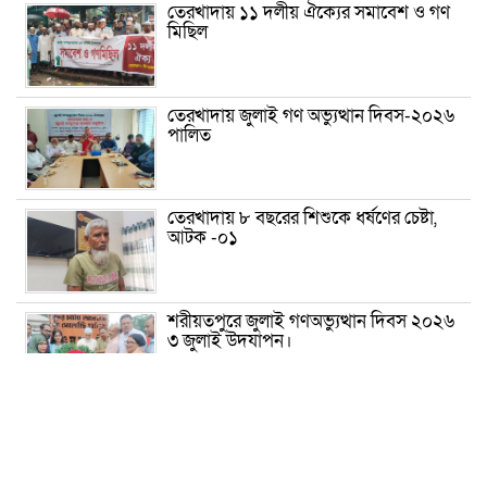
তেরখাদায় ১১ দলীয় ঐক্যের সমাবেশ ও গণ
মিছিল
তেরখাদায় জুলাই গণ অভ্যুত্থান দিবস-২০২৬
পালিত
তেরখাদায় ৮ বছরের শিশুকে ধর্ষণের চেষ্টা,
আটক -০১
শরীয়তপুরে জুলাই গণঅভ্যুত্থান দিবস ২০২৬
৩ জুলাই উদযাপন।
৫ আগস্ট ঘিরে গোপালগঞ্জে বাড়তি নিরাপত্তা;
মাঠে ৫ প্লাটুন বিজিবি, জোরদার টহল-
নজরদারি