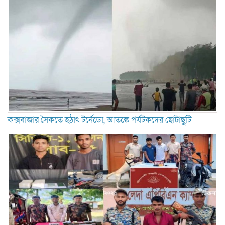
কক্সবাজার সৈকতে হঠাৎ টর্নেডো, আতঙ্কে পর্যটকদের ছোটাছুটি