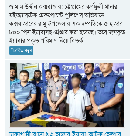
জামাল উদ্দীন কক্সবাজার: চট্টগ্রামের কর্ণফুলী থানার
মইজ্জ্যারটেক চেকপোস্টে পুলিশের অভিযানে
কক্সবাজারের রামু উপজেলার এক দম্পতিকে ৫ হাজার
৮০০ পিস ইয়াবাসহ গ্রেপ্তার করা হয়েছে। তবে জব্দকৃত
ইয়াবার প্রকৃত পরিমাণ নিয়ে বিতর্ক
বিস্তারিত পড়ুন
ঢাকাগামী বাসে ৯২ হাজার ইয়াবা, আটক হেল্পার