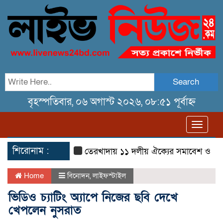
Search
বৃহস্পতিবার, ০৬ অগাস্ট ২০২৬, ০৮:৫১ পূর্বাহ্ন
Toggl
navig
শিরোনাম :
তেরখাদায় ১১ দলীয় ঐক্যের সমাবেশ ও গণ মিছ
Home
বিনোদন
,
লাইফস্টাইল
ভিডিও চ্যাটিং অ্যাপে নিজের ছবি দেখে
খেপলেন নুসরাত