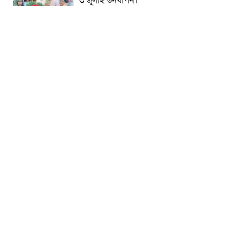
৩ জুলাই উদযাপন।
৫ আগস্ট ঘিরে গোপালগঞ্জে বাড়তি নিরাপত্তা;
মাঠে ৫ প্লাটুন বিজিবি, জোরদার টহল-
নজরদারি
দোয়ারাবাজারে শিশুকে ফুসলিয়ে বলাৎকার,
যুবক গ্রেপ্তার
তেরখাদায় সোনালী ব্যাংকের বর্ণাঢ্য
শোভাযাত্রা, লিফলেট বিতরণ
নবীনগরে সোলার সিস্টেমে অনাবাদি জমিতে
আউশ আবাদে কৃষকের ভাগ্য বদল