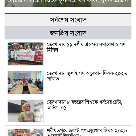
দোয়ারাবাজারে শিশুকে ফুসলিয়ে বলাৎকার, যুবক গ্রেপ্তার
সর্বশেষ সংবাদ
জনপ্রিয় সংবাদ
তেরখাদায় ১১ দলীয় ঐক্যের সমাবেশ ও গণ
মিছিল
তেরখাদায় জুলাই গণ অভ্যুত্থান দিবস-২০২৬
পালিত
তেরখাদায় ৮ বছরের শিশুকে ধর্ষণের চেষ্টা,
আটক -০১
শরীয়তপুরে জুলাই গণঅভ্যুত্থান দিবস ২০২৬