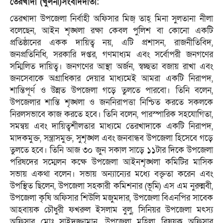
তেরখাদা (খুলনা)সংবাদদাতা:
তেরখাদা উপজেলা নির্বাহী অফিসার মিজ্ তাহ্ মিনা সুলতানা নীলা
বলেছেন, আইন শৃঙ্খলা রক্ষা কেবল পুলিশ বা কোনো একটি
প্রতিষ্ঠানের একক দায়িত্ব নয়, এটি প্রশাসন, রাজনীতিবিদ,
জনপ্রতিনিধি, সরকারি দপ্তর, গণমাধ্যম এবং সর্বোপরী জনগণের
সম্মিলিত দায়িত্ব। জনগণের আস্থা অর্জন, স্বচ্ছতা বজায় রাখা এবং
জনসেবাকে অগ্রাধিকার দেয়ার মাধ্যমেই আমরা একটি নিরাপদ,
শান্তিপূর্ণ ও উন্নত উপজেলা গড়ে তুলতে পারবো। তিনি বলেন,
উপজেলার শান্তি শৃঙ্খলা ও জননিরাপত্তা নিশ্চিত করতে সকলকে
নিরলসভাবে কাজ করতে হবে। তিনি বলেন, পারস্পারিক সহযোগিতা,
সমন্বয় এবং দায়িত্বশীলতার মাধ্যমে তেরখাদাকে একটি নিরাপদ,
মাদকমুক্ত, সন্ত্রাসমুক্ত, সুশৃঙ্খল এবং জনবান্ধব উপজেলা হিসেবে গড়ে
তুলতে হবে। তিনি আজ ৩০ জুন সকাল সাড়ে ১১টার দিকে উপজেলা
পরিষদের সম্মেলন কক্ষে উপজেলা আইনশৃঙ্খলা কমিটির মাসিক
সভায় একথা বলেন। সভায় অন্যান্যের মধ্যে বক্তৃতা করেন এবং
উপস্থিত ছিলেন, উপজেলা সহকারী কমিশনার (ভূমি) এস এম নুরুন্নবী,
উপজেলা কৃষি অফিসার শিউলি মজুমদার, উপজেলা বিএনপির সাবেক
আহবায়ক চৌধুরী ফখরুল ইসলাম বুলু, সিনিয়র উপজেলা মৎস্য
অফিসার মোঃ সাইদুজ্জামান, উপজেলা মহিলা বিষয়ক অফিসার