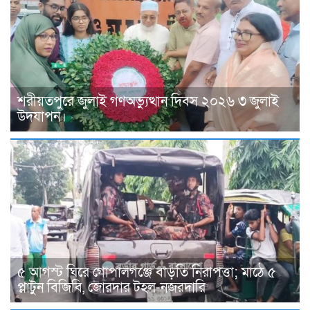
শরীয়তপুরে জুলাই গণঅভ্যুত্থান দিবস ২০২৬ ৩ জুলাই
উদযাপন।
৫ আগস্ট ঘিরে গোপালগঞ্জে বাড়তি নিরাপত্তা; মাঠে ৫
প্লাটুন বিজিবি, জোরদার টহল-নজরদারি