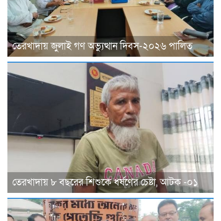
তেরখাদায় জুলাই গণ অভ্যুত্থান দিবস-২০২৬ পালিত
তেরখাদায় ৮ বছরের শিশুকে ধর্ষণের চেষ্টা, আটক -০১