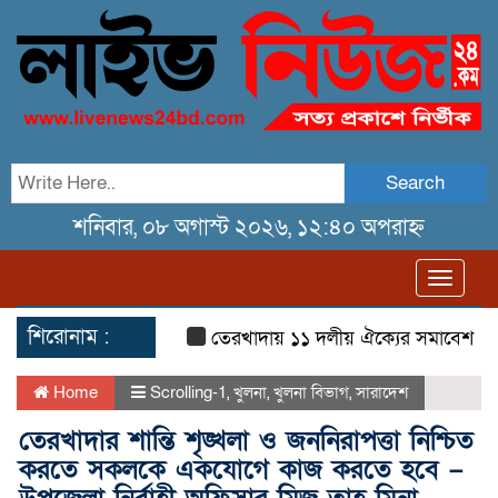
Search
শনিবার, ০৮ অগাস্ট ২০২৬, ১২:৪০ অপরাহ্ন
Toggl
navig
শিরোনাম :
তেরখাদায় ১১ দলীয় ঐক্যের সমাবেশ ও গণ মি
Home
Scrolling-1
,
খুলনা
,
খুলনা বিভাগ
,
সারাদেশ
তেরখাদার শান্তি শৃঙ্খলা ও জননিরাপত্তা নিশ্চিত
করতে সকলকে একযোগে কাজ করতে হবে –