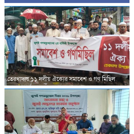
তেরখাদায় ১১ দলীয় ঐক্যের সমাবেশ ও গণ মিছিল