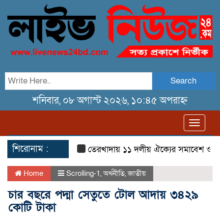
Search
শনিবার, ০৮ অগাস্ট ২০২৬, ১০:৪৫ অপরাহ্ন
Toggl
navig
শিরোনাম :
তেরখাদায় ১১ দলীয় ঐক্যের সমাবেশ ও গণ মি
Home
Scrolling-1
,
অর্থনীতি
,
জাতীয়
চার বছরে পদ্মা সেতুতে টোল আদায় ৩৪২৯
কোটি টাকা