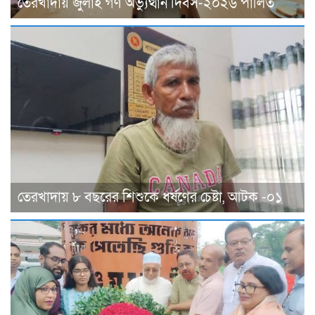
তেরখাদায় জুলাই গণ অভ্যুত্থান দিবস-২০২৬ পালিত
তেরখাদায় ৮ বছরের শিশুকে ধর্ষণের চেষ্টা, আটক -০১