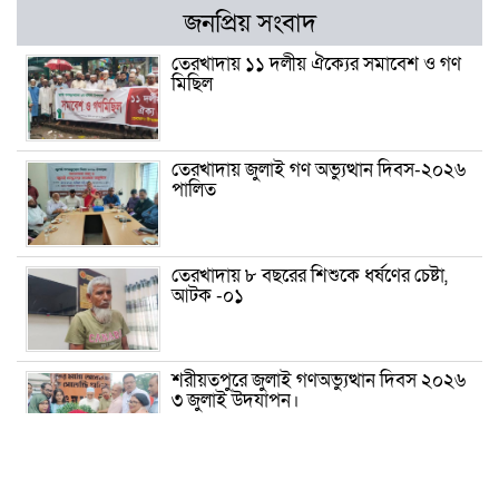
জনপ্রিয় সংবাদ
তেরখাদায় ১১ দলীয় ঐক্যের সমাবেশ ও গণ
মিছিল
তেরখাদায় জুলাই গণ অভ্যুত্থান দিবস-২০২৬
পালিত
তেরখাদায় ৮ বছরের শিশুকে ধর্ষণের চেষ্টা,
আটক -০১
শরীয়তপুরে জুলাই গণঅভ্যুত্থান দিবস ২০২৬
৩ জুলাই উদযাপন।
৫ আগস্ট ঘিরে গোপালগঞ্জে বাড়তি নিরাপত্তা;
মাঠে ৫ প্লাটুন বিজিবি, জোরদার টহল-