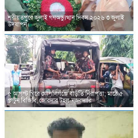
শরীয়তপুরে জুলাই গণঅভ্যুত্থান দিবস ২০২৬ ৩ জুলাই
উদযাপন।
৫ আগস্ট ঘিরে গোপালগঞ্জে বাড়তি নিরাপত্তা; মাঠে ৫
প্লাটুন বিজিবি, জোরদার টহল-নজরদারি