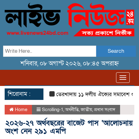
Search
শনিবার, ০৮ অগাস্ট ২০২৬, ০৮:৪৫ অপরাহ্ন
Toggl
navig
শিরোনাম :
তেরখাদায় ১১ দলীয় ঐক্যের সমাবেশ ও গণ মিছ
Home
Scrolling-1
,
অর্থনীতি
,
জাতীয়
,
প্রধান সংবাদ
২০২৬-২৭ অর্থবছরের বাজেট পাস ‘আলোচনায়
অংশ নেন ২৯১ এমপি