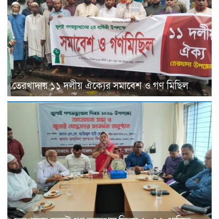
তেরখাদায় ১১ দলীয় ঐক্যের সমাবেশ ও গণ মিছিল