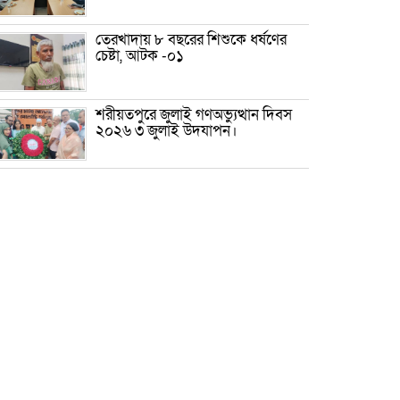
তেরখাদায় ৮ বছরের শিশুকে ধর্ষণের
চেষ্টা, আটক -০১
শরীয়তপুরে জুলাই গণঅভ্যুত্থান দিবস
২০২৬ ৩ জুলাই উদযাপন।
৫ আগস্ট ঘিরে গোপালগঞ্জে বাড়তি
নিরাপত্তা; মাঠে ৫ প্লাটুন বিজিবি,
জোরদার টহল-নজরদারি
দোয়ারাবাজারে শিশুকে ফুসলিয়ে
বলাৎকার, যুবক গ্রেপ্তার
তেরখাদায় সোনালী ব্যাংকের বর্ণাঢ্য
শোভাযাত্রা, লিফলেট বিতরণ