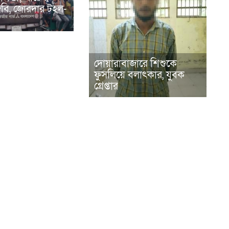
িজিবি, জোরদার টহল-
দোয়ারাবাজারে শিশুকে
ফুসলিয়ে বলাৎকার, যুবক
গ্রেপ্তার