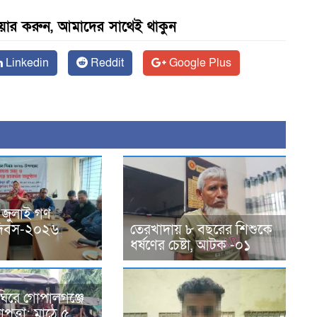
েয়ার করুন, আমাদের সাথেই থাকুন
Linkedin
Reddit
Google Plus
 জুলাই গণ
ন দিবস-২০২৬
তেরখাদায় ৮ বছরের শিশুকে
ধর্ষণের চেষ্টা, আটক -০১
ঘিরে গোপালগঞ্জে
পত্তা; মাঠে ৫