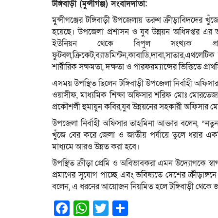
টঙ্গিবাড়ী (মুন্সীগঞ্জ) সংবাদদাতা:
মুন্সীগঞ্জের টঙ্গিবাড়ী উপজেলায় তরুণ ক্রীড়াবিদদের খুঁ
হয়েছে। উপজেলা প্রশাসন ও যুব উন্নয়ন অধিদপ্তর এর আয়
ইউনিয়ন থেকে বিপুল সংখ্যক প্রত
ফুটবল,ক্রিকেট,ব্যাডমিন্টন,কাবাডি,দাবা,সাতার,এথলেট
শারীরিক সক্ষমতা, দক্ষতা ও পারফরম্যান্সের ভিত্তিতে প্র
এসময় উপস্থিত ছিলেন টঙ্গিবাড়ী উপজেলা নির্বাহী অফিস
ওয়াসীফ, মাধ্যমিক শিক্ষা অফিসার শরিফ মোঃ মোরতেজা এহ
প্রকৌশলী হুমায়ুন কবির,যুব উন্নয়নের সহকারী অফিসার মো
উপজেলা নির্বাহী অফিসার তাহমিনা আক্তার বলেন, “নতুন
খুঁজে বের করে জেলা ও জাতীয় পর্যায়ে তুলে ধরার একট
মাধ্যমে আরও উন্নত করা হবে।
উপস্থিত ক্রীড়া প্রেমি ও অবিভাবকরা এমন উদ্যোগকে স্
প্রমাণের সুযোগ পাচ্ছে এবং ভবিষ্যতে দেশের ক্রীড়াঙ্গন
বলেন, এ ধরনের আয়োজন নিয়মিত হলে টঙ্গিবাড়ী থেকে জ
Facebook
WhatsApp
Twitter
Share