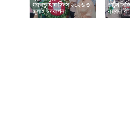
গণঅভ্যুত্থান দিবস ২০২৬ ৩
প্লাটুন ব
জুলাই উদযাপন।
নজরদারি