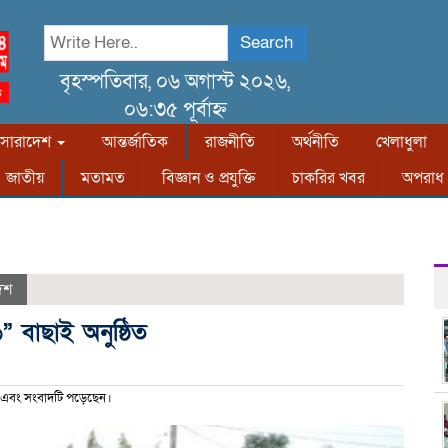
Search
বৃহস্পতিবার, ০৬ অগাস্ট ২০২৬,
০৬:৩৫ পূর্বাহ্ন
সারাদেশ
আন্তর্জাতিক
রাজনীতি
অর্থনীতি
খেলাধুলা
জাতীয়
মতামত
বিজ্ঞান ও প্রযুক্তি
চাকরির খবর
অপরাধ
েশ
” বাছাই অনুষ্ঠিত
এবং সংবাদটি পড়েছেন।