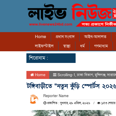
Home
প্রধান সংবাদ
আইন-আদালত
লাইফস্টাইল
স্বাস্থ্য
ধর্ম
গণমাধ্যম
শিরোনাম :
Home
Scrolling-1
,
ঢাকা বিভাগ
,
মুন্সিগঞ্জ
,
সারাদ
টঙ্গিবাড়ীতে “নতুন কুঁড়ি স্পোর্টস ২০২৬
Reporter Name
প্রকাশিত : বুধবার, ২৯ এপ্রিল, ২০২৬
১৫৩ শেয়ার 